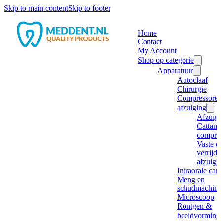
Skip to main content
Skip to footer
Home
Contact
My Account
Shop op categorie
Apparatuur
Autoclaaf
Chirurgie
Compressore
afzuiging
Afzuig
Cattani
compre
Vaste e
verrijd
afzuigi
Intraorale ca
Meng en
schudmachine
Microscoop
Röntgen &
beeldvorming