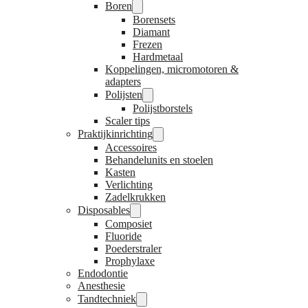
Boren
Borensets
Diamant
Frezen
Hardmetaal
Koppelingen, micromotoren &
adapters
Polijsten
Polijstborstels
Scaler tips
Praktijkinrichting
Accessoires
Behandelunits en stoelen
Kasten
Verlichting
Zadelkrukken
Disposables
Composiet
Fluoride
Poederstraler
Prophylaxe
Endodontie
Anesthesie
Tandtechniek