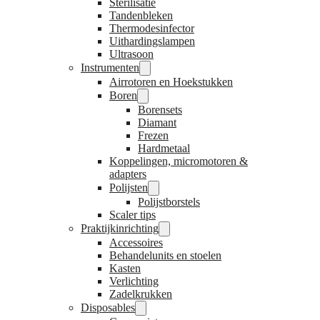
Sterilisatie
Tandenbleken
Thermodesinfector
Uithardingslampen
Ultrasoon
Instrumenten
Airrotoren en Hoekstukken
Boren
Borensets
Diamant
Frezen
Hardmetaal
Koppelingen, micromotoren &
adapters
Polijsten
Polijstborstels
Scaler tips
Praktijkinrichting
Accessoires
Behandelunits en stoelen
Kasten
Verlichting
Zadelkrukken
Disposables