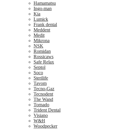
Hamamatsu
Ingo-man
Kia
Lumick
Frank dental
Meddent
Medit
Mikrona
NSK
Romidan
Rossicaws
Safe Relax
Septol
Soco
Sterilife
Tavom
Tecno-Gaz
Tecnodent
The Wand
Tornado
Trident Dental
Visiano
W&H
Woodpecker