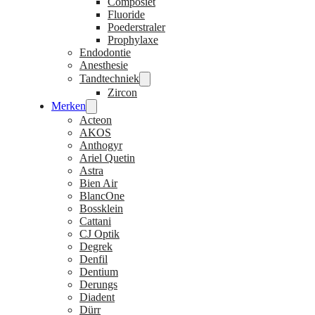
Composiet
Fluoride
Poederstraler
Prophylaxe
Endodontie
Anesthesie
Tandtechniek
Zircon
Merken
Acteon
AKOS
Anthogyr
Ariel Quetin
Astra
Bien Air
BlancOne
Bossklein
Cattani
CJ Optik
Degrek
Denfil
Dentium
Derungs
Diadent
Dürr