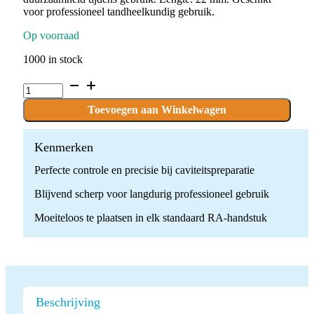
voor professioneel tandheelkundig gebruik.
Op voorraad
1000 in stock
C.1S.014.RA
x
10
Toevoegen aan Winkelwagen
Boren
quantity
Kenmerken
Perfecte controle en precisie bij caviteitspreparatie
Blijvend scherp voor langdurig professioneel gebruik
Moeiteloos te plaatsen in elk standaard RA-handstuk
Beschrijving