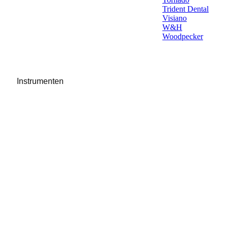
Trident Dental
Visiano
W&H
Woodpecker
Instrumenten