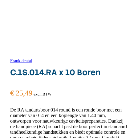
Frank dental
C.1S.014.RA x 10 Boren
€
25,49
excl. BTW
De RA tandartsboor 014 round is een ronde boor met een
diameter van 014 en een koplengte van 1.40 mm,
ontworpen voor nauwkeurige caviteitspreparaties. Dankzij
de handpiece (RA) schacht past de boor perfect in standaard
tandheelkundige handstukken en biedt optimale controle en
duurzaamheid tijdens gebruik. Lengte: 22 mm. Geschikt