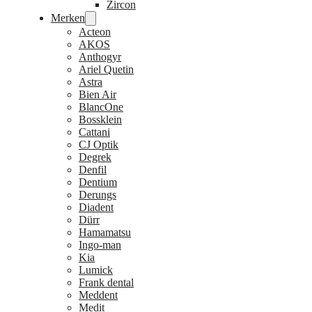
Zircon
Merken
Acteon
AKOS
Anthogyr
Ariel Quetin
Astra
Bien Air
BlancOne
Bossklein
Cattani
CJ Optik
Degrek
Denfil
Dentium
Derungs
Diadent
Dürr
Hamamatsu
Ingo-man
Kia
Lumick
Frank dental
Meddent
Medit