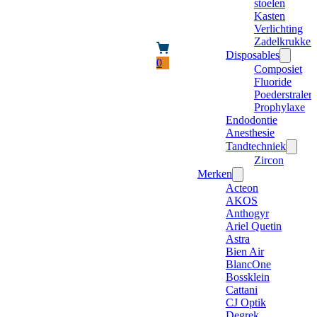
stoelen
Kasten
Verlichting
Zadelkrukken
Disposables
0
Composiet
Fluoride
Poederstraler
Prophylaxe
Endodontie
Anesthesie
Tandtechniek
Zircon
Merken
Acteon
AKOS
Anthogyr
Ariel Quetin
Astra
Bien Air
BlancOne
Bossklein
Cattani
CJ Optik
Degrek