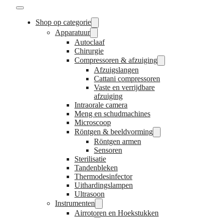
Shop op categorie
Apparatuur
Autoclaaf
Chirurgie
Compressoren & afzuiging
Afzuigslangen
Cattani compressoren
Vaste en verrijdbare
afzuiging
Intraorale camera
Meng en schudmachines
Microscoop
Röntgen & beeldvorming
Röntgen armen
Sensoren
Sterilisatie
Tandenbleken
Thermodesinfector
Uithardingslampen
Ultrasoon
Instrumenten
Airrotoren en Hoekstukken