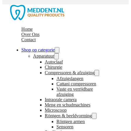
Home
Over Ons
Contact
Shop op categorie
Apparatuur
Autoclaaf
Chirurgie
Compressoren & afzuiging
Afzuigslangen
Cattani compressoren
Vaste en verrijdbare
afzuiging
Intraorale camera
Meng en schudmachines
Microscoop
Röntgen & beeldvorming
Röntgen armen
Sensoren