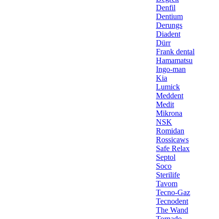
Denfil
Dentium
Derungs
Diadent
Dürr
Frank dental
Hamamatsu
Ingo-man
Kia
Lumick
Meddent
Medit
Mikrona
NSK
Romidan
Rossicaws
Safe Relax
Septol
Soco
Sterilife
Tavom
Tecno-Gaz
Tecnodent
The Wand
Tornado