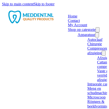
Skip to main content
Skip to footer
Home
Contact
My Account
Shop op categorie
Apparatuur
Autoclaaf
Chirurgie
Compressore
afzuiging
Afzuig
Cattani
compre
Vaste e
verrijd
afzuigi
Intraorale ca
Meng en
schudmachine
Microscoop
Röntgen &
beeldvorming