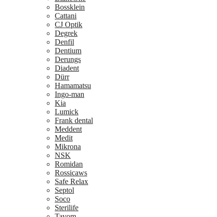
Bossklein
Cattani
CJ Optik
Degrek
Denfil
Dentium
Derungs
Diadent
Dürr
Hamamatsu
Ingo-man
Kia
Lumick
Frank dental
Meddent
Medit
Mikrona
NSK
Romidan
Rossicaws
Safe Relax
Septol
Soco
Sterilife
Tavom