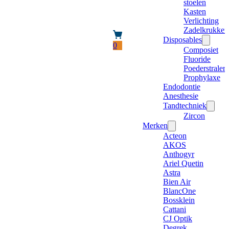
stoelen
Kasten
Verlichting
Zadelkrukken
Disposables
0
Composiet
Fluoride
Poederstraler
Prophylaxe
Endodontie
Anesthesie
Tandtechniek
Zircon
Merken
Acteon
AKOS
Anthogyr
Ariel Quetin
Astra
Bien Air
BlancOne
Bossklein
Cattani
CJ Optik
Degrek