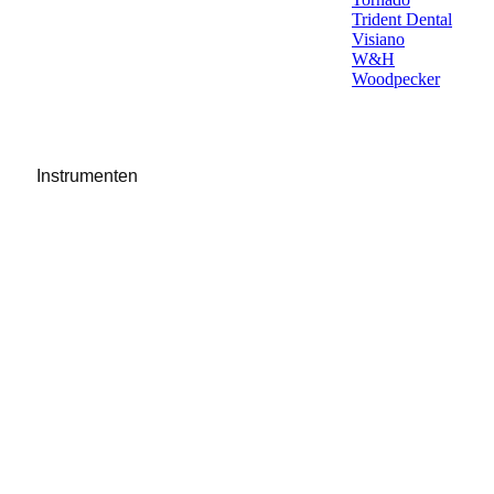
Trident Dental
Visiano
W&H
Woodpecker
Instrumenten