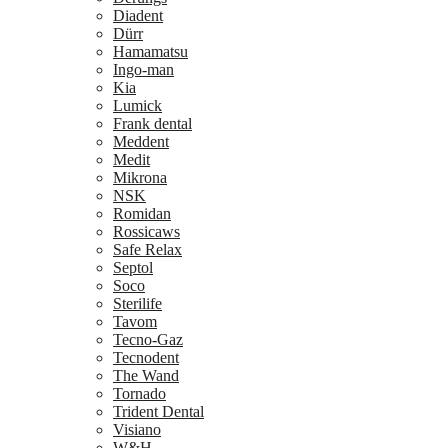
Diadent
Dürr
Hamamatsu
Ingo-man
Kia
Lumick
Frank dental
Meddent
Medit
Mikrona
NSK
Romidan
Rossicaws
Safe Relax
Septol
Soco
Sterilife
Tavom
Tecno-Gaz
Tecnodent
The Wand
Tornado
Trident Dental
Visiano
W&H