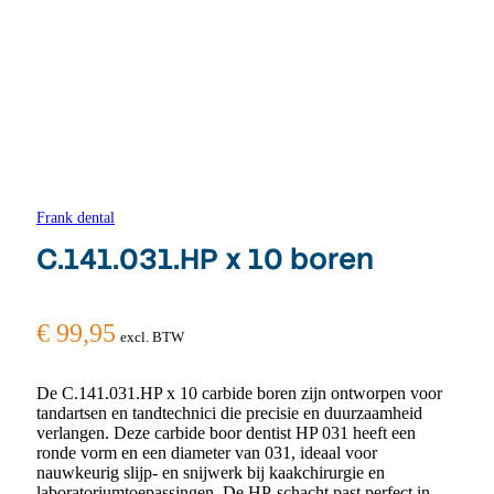
Frank dental
C.141.031.HP x 10 boren
€
99,95
excl. BTW
De C.141.031.HP x 10 carbide boren zijn ontworpen voor
tandartsen en tandtechnici die precisie en duurzaamheid
verlangen. Deze carbide boor dentist HP 031 heeft een
ronde vorm en een diameter van 031, ideaal voor
nauwkeurig slijp- en snijwerk bij kaakchirurgie en
laboratoriumtoepassingen. De HP-schacht past perfect in