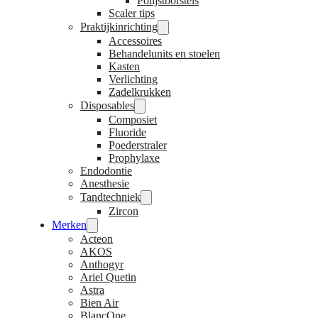
Polijstborstels
Scaler tips
Praktijkinrichting
Accessoires
Behandelunits en stoelen
Kasten
Verlichting
Zadelkrukken
Disposables
Composiet
Fluoride
Poederstraler
Prophylaxe
Endodontie
Anesthesie
Tandtechniek
Zircon
Merken
Acteon
AKOS
Anthogyr
Ariel Quetin
Astra
Bien Air
BlancOne