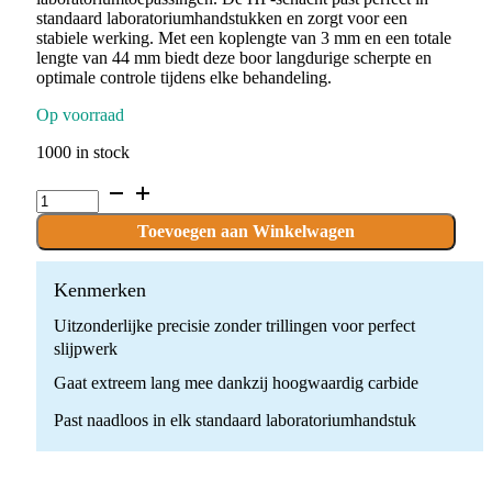
standaard laboratoriumhandstukken en zorgt voor een
stabiele werking. Met een koplengte van 3 mm en een totale
lengte van 44 mm biedt deze boor langdurige scherpte en
optimale controle tijdens elke behandeling.
Op voorraad
1000 in stock
C.141.031.HP
x
10
Toevoegen aan Winkelwagen
boren
quantity
Kenmerken
Uitzonderlijke precisie zonder trillingen voor perfect
slijpwerk
Gaat extreem lang mee dankzij hoogwaardig carbide
Past naadloos in elk standaard laboratoriumhandstuk