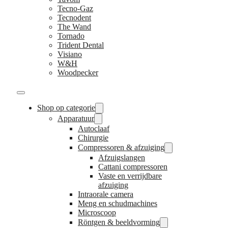
Tecno-Gaz
Tecnodent
The Wand
Tornado
Trident Dental
Visiano
W&H
Woodpecker
Shop op categorie
Apparatuur
Autoclaaf
Chirurgie
Compressoren & afzuiging
Afzuigslangen
Cattani compressoren
Vaste en verrijdbare
afzuiging
Intraorale camera
Meng en schudmachines
Microscoop
Röntgen & beeldvorming