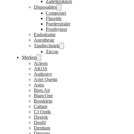
Zadelkrukken
Disposables
Composiet
Fluoride
Poederstraler
Prophylaxe
Endodontie
Anesthesie
Tandtechniek
Zircon
Merken
Acteon
AKOS
Anthogyr
Ariel Quetin
Astra
Bien Air
BlancOne
Bossklein
Cattani
CJ Optik
Degrek
Denfil
Dentium
Derungs