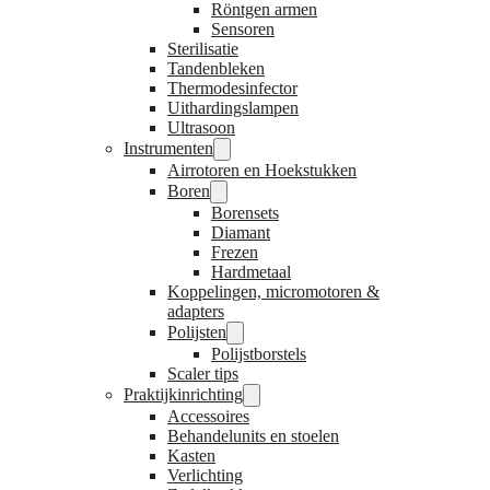
Röntgen armen
Sensoren
Sterilisatie
Tandenbleken
Thermodesinfector
Uithardingslampen
Ultrasoon
Instrumenten
Airrotoren en Hoekstukken
Boren
Borensets
Diamant
Frezen
Hardmetaal
Koppelingen, micromotoren &
adapters
Polijsten
Polijstborstels
Scaler tips
Praktijkinrichting
Accessoires
Behandelunits en stoelen
Kasten
Verlichting