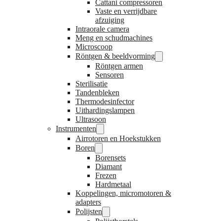
Cattani compressoren
Vaste en verrijdbare
afzuiging
Intraorale camera
Meng en schudmachines
Microscoop
Röntgen & beeldvorming
Röntgen armen
Sensoren
Sterilisatie
Tandenbleken
Thermodesinfector
Uithardingslampen
Ultrasoon
Instrumenten
Airrotoren en Hoekstukken
Boren
Borensets
Diamant
Frezen
Hardmetaal
Koppelingen, micromotoren &
adapters
Polijsten