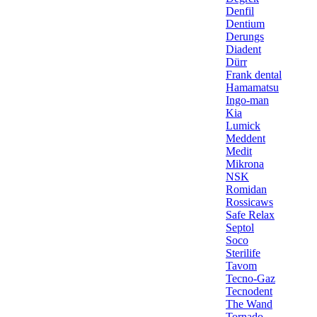
Denfil
Dentium
Derungs
Diadent
Dürr
Frank dental
Hamamatsu
Ingo-man
Kia
Lumick
Meddent
Medit
Mikrona
NSK
Romidan
Rossicaws
Safe Relax
Septol
Soco
Sterilife
Tavom
Tecno-Gaz
Tecnodent
The Wand
Tornado