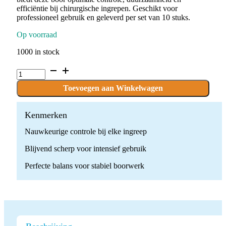
efficiëntie bij chirurgische ingrepen. Geschikt voor
professioneel gebruik en geleverd per set van 10 stuks.
Op voorraad
1000 in stock
C.141.014.RAL
x
10
Toevoegen aan Winkelwagen
boren
quantity
Kenmerken
Nauwkeurige controle bij elke ingreep
Blijvend scherp voor intensief gebruik
Perfecte balans voor stabiel boorwerk