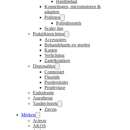
Hardmetaal
Koppelingen, micromotoren &
adapters
Polijsten
Polijstborstels
Scaler tips
Praktijkinrichting
Accessoires
Behandelunits en stoelen
Kasten
Verlichting
Zadelkrukken
Disposables
Composiet
Fluoride
Poederstraler
Prophylaxe
Endodontie
Anesthesie
Tandtechniek
Zircon
Merken
Acteon
AKOS