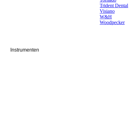
Trident Dental
Visiano
W&H
Woodpecker
Instrumenten