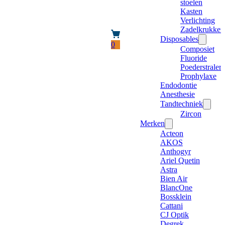
stoelen
Kasten
Verlichting
Zadelkrukken
Disposables
0
Composiet
Fluoride
Poederstraler
Prophylaxe
Endodontie
Anesthesie
Tandtechniek
Zircon
Merken
Acteon
AKOS
Anthogyr
Ariel Quetin
Astra
Bien Air
BlancOne
Bossklein
Cattani
CJ Optik
Degrek