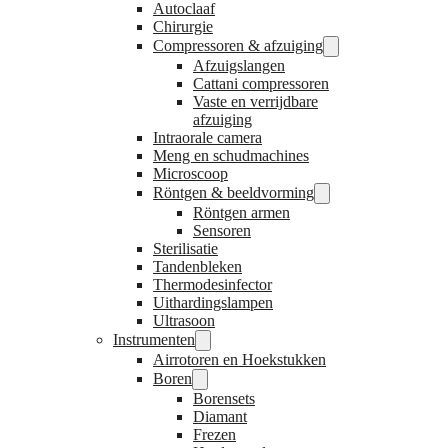
Autoclaaf
Chirurgie
Compressoren & afzuiging
Afzuigslangen
Cattani compressoren
Vaste en verrijdbare
afzuiging
Intraorale camera
Meng en schudmachines
Microscoop
Röntgen & beeldvorming
Röntgen armen
Sensoren
Sterilisatie
Tandenbleken
Thermodesinfector
Uithardingslampen
Ultrasoon
Instrumenten
Airrotoren en Hoekstukken
Boren
Borensets
Diamant
Frezen