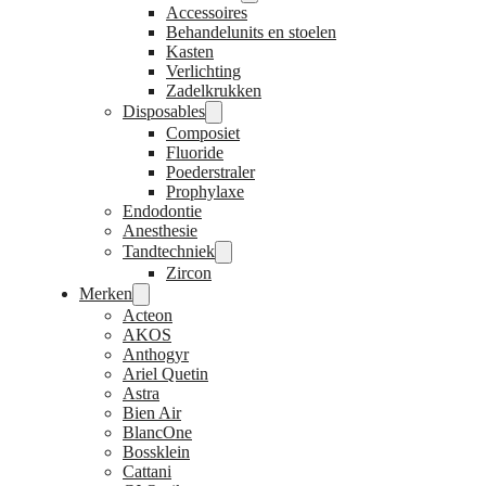
Accessoires
Behandelunits en stoelen
Kasten
Verlichting
Zadelkrukken
Disposables
Composiet
Fluoride
Poederstraler
Prophylaxe
Endodontie
Anesthesie
Tandtechniek
Zircon
Merken
Acteon
AKOS
Anthogyr
Ariel Quetin
Astra
Bien Air
BlancOne
Bossklein
Cattani