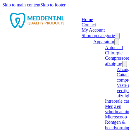
Skip to main content
Skip to footer
Home
Contact
My Account
Shop op categorie
Apparatuur
Autoclaaf
Chirurgie
Compressore
afzuiging
Afzuig
Cattani
compre
Vaste e
verrijd
afzuigi
Intraorale ca
Meng en
schudmachine
Microscoop
Röntgen &
beeldvorming