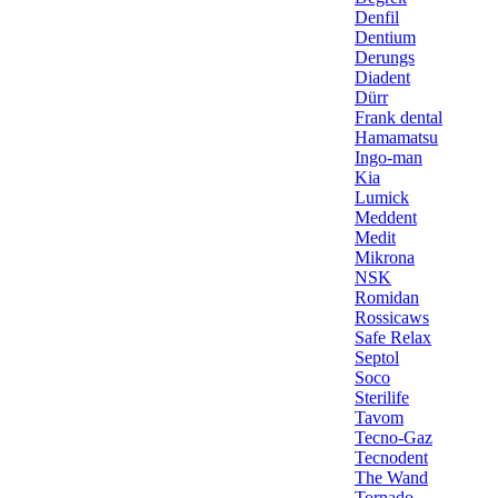
Denfil
Dentium
Derungs
Diadent
Dürr
Frank dental
Hamamatsu
Ingo-man
Kia
Lumick
Meddent
Medit
Mikrona
NSK
Romidan
Rossicaws
Safe Relax
Septol
Soco
Sterilife
Tavom
Tecno-Gaz
Tecnodent
The Wand
Tornado