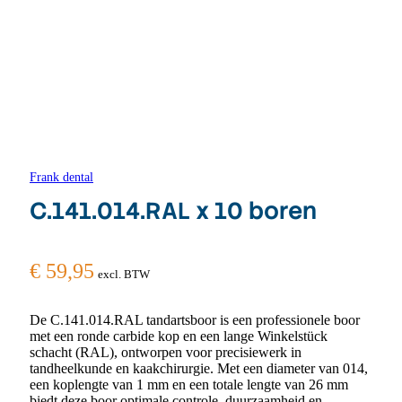
Frank dental
C.141.014.RAL x 10 boren
€
59,95
excl. BTW
De C.141.014.RAL tandartsboor is een professionele boor
met een ronde carbide kop en een lange Winkelstück
schacht (RAL), ontworpen voor precisiewerk in
tandheelkunde en kaakchirurgie. Met een diameter van 014,
een koplengte van 1 mm en een totale lengte van 26 mm
biedt deze boor optimale controle, duurzaamheid en