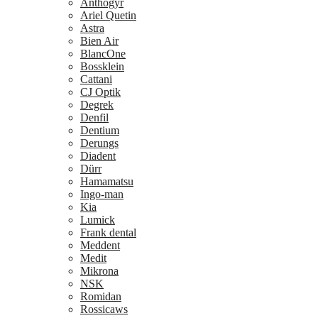
Anthogyr
Ariel Quetin
Astra
Bien Air
BlancOne
Bossklein
Cattani
CJ Optik
Degrek
Denfil
Dentium
Derungs
Diadent
Dürr
Hamamatsu
Ingo-man
Kia
Lumick
Frank dental
Meddent
Medit
Mikrona
NSK
Romidan
Rossicaws