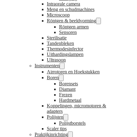
Intraorale camera
Meng en schudmachines
Microscoop
Röntgen & beeldvorming
Röntgen armen
Sensoren
Sterilisatie
Tandenbleken
Thermodesinfector
Uithardingslampen
Ultrasoon
Instrumenten
Airrotoren en Hoekstukken
Boren
Borensets
Diamant
Frezen
Hardmetaal
Koppelingen, micromotoren &
adapters
Polijsten
Polijstborstels
Scaler tips
Praktijkinrichting