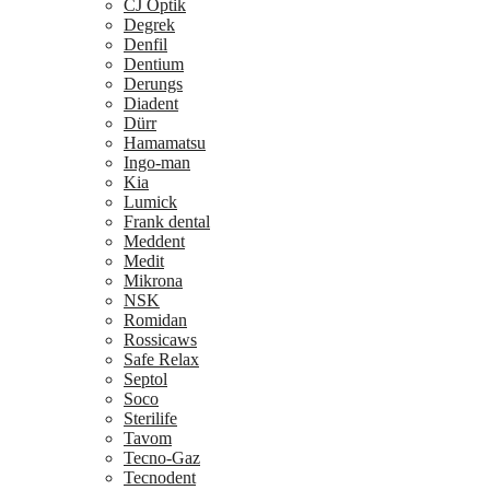
CJ Optik
Degrek
Denfil
Dentium
Derungs
Diadent
Dürr
Hamamatsu
Ingo-man
Kia
Lumick
Frank dental
Meddent
Medit
Mikrona
NSK
Romidan
Rossicaws
Safe Relax
Septol
Soco
Sterilife
Tavom
Tecno-Gaz
Tecnodent