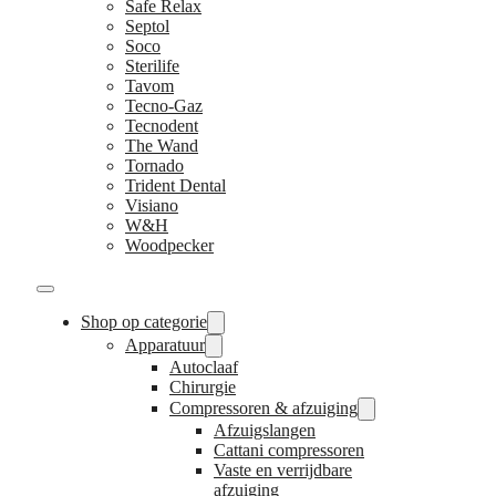
Safe Relax
Septol
Soco
Sterilife
Tavom
Tecno-Gaz
Tecnodent
The Wand
Tornado
Trident Dental
Visiano
W&H
Woodpecker
Shop op categorie
Apparatuur
Autoclaaf
Chirurgie
Compressoren & afzuiging
Afzuigslangen
Cattani compressoren
Vaste en verrijdbare
afzuiging