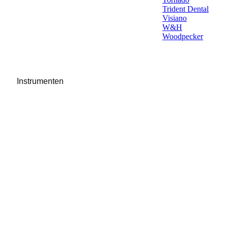
Trident Dental
Visiano
W&H
Woodpecker
Instrumenten