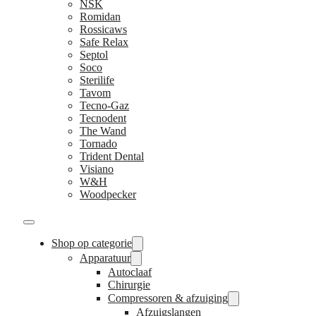
NSK
Romidan
Rossicaws
Safe Relax
Septol
Soco
Sterilife
Tavom
Tecno-Gaz
Tecnodent
The Wand
Tornado
Trident Dental
Visiano
W&H
Woodpecker
Shop op categorie
Apparatuur
Autoclaaf
Chirurgie
Compressoren & afzuiging
Afzuigslangen