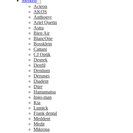
Merken
Acteon
AKOS
Anthogyr
Ariel Quetin
Astra
Bien Air
BlancOne
Bossklein
Cattani
CJ Optik
Degrek
Denfil
Dentium
Derungs
Diadent
Dürr
Hamamatsu
Ingo-man
Kia
Lumick
Frank dental
Meddent
Medit
Mikrona