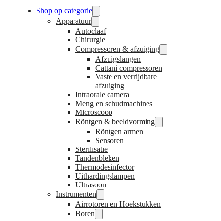
Shop op categorie
Apparatuur
Autoclaaf
Chirurgie
Compressoren & afzuiging
Afzuigslangen
Cattani compressoren
Vaste en verrijdbare
afzuiging
Intraorale camera
Meng en schudmachines
Microscoop
Röntgen & beeldvorming
Röntgen armen
Sensoren
Sterilisatie
Tandenbleken
Thermodesinfector
Uithardingslampen
Ultrasoon
Instrumenten
Airrotoren en Hoekstukken
Boren