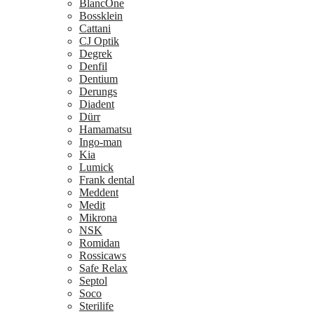
BlancOne
Bossklein
Cattani
CJ Optik
Degrek
Denfil
Dentium
Derungs
Diadent
Dürr
Hamamatsu
Ingo-man
Kia
Lumick
Frank dental
Meddent
Medit
Mikrona
NSK
Romidan
Rossicaws
Safe Relax
Septol
Soco
Sterilife