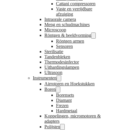
Cattani compressoren
Vaste en verrijdbare
afzuiging
Intraorale camera
Meng en schudmachines
Microscoop
Röntgen & beeldvorming
Röntgen armen
Sensoren
Sterilisatie
Tandenbleken
Thermodesinfector
Uithardingslampen
Ultrasoon
Instrumenten
Airrotoren en Hoekstukken
Boren
Borensets
Diamant
Frezen
Hardmetaal
Koppelingen, micromotoren &
adapters
Polijsten