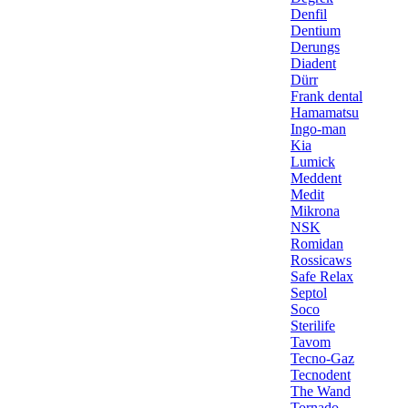
Denfil
Dentium
Derungs
Diadent
Dürr
Frank dental
Hamamatsu
Ingo-man
Kia
Lumick
Meddent
Medit
Mikrona
NSK
Romidan
Rossicaws
Safe Relax
Septol
Soco
Sterilife
Tavom
Tecno-Gaz
Tecnodent
The Wand
Tornado