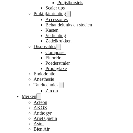
Polijstborstels
Scaler tips
Praktijkinrichting
Accessoires
Behandelunits en stoelen
Kasten
Verlichting
Zadelkrukken
Disposables
Composiet
Fluoride
Poederstraler
Prophylaxe
Endodontie
Anesthesie
Tandtechniek
Zircon
Merken
Acteon
AKOS
Anthogyr
Ariel Quetin
Astra
Bien Air