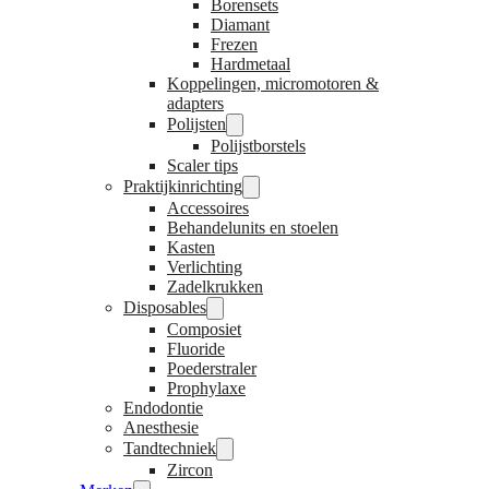
Borensets
Diamant
Frezen
Hardmetaal
Koppelingen, micromotoren &
adapters
Polijsten
Polijstborstels
Scaler tips
Praktijkinrichting
Accessoires
Behandelunits en stoelen
Kasten
Verlichting
Zadelkrukken
Disposables
Composiet
Fluoride
Poederstraler
Prophylaxe
Endodontie
Anesthesie
Tandtechniek
Zircon