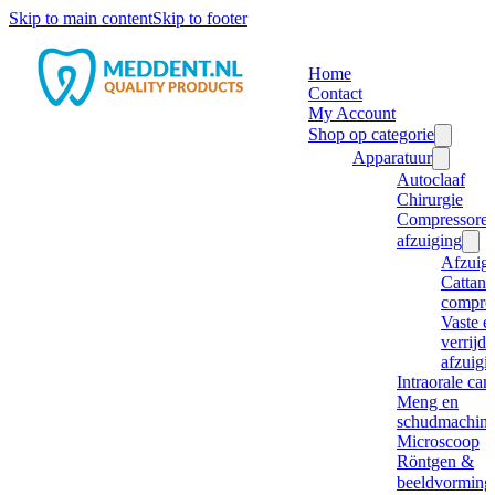
Skip to main content
Skip to footer
Home
Contact
My Account
Shop op categorie
Apparatuur
Autoclaaf
Chirurgie
Compressore
afzuiging
Afzuig
Cattani
compre
Vaste e
verrijd
afzuigi
Intraorale ca
Meng en
schudmachine
Microscoop
Röntgen &
beeldvorming