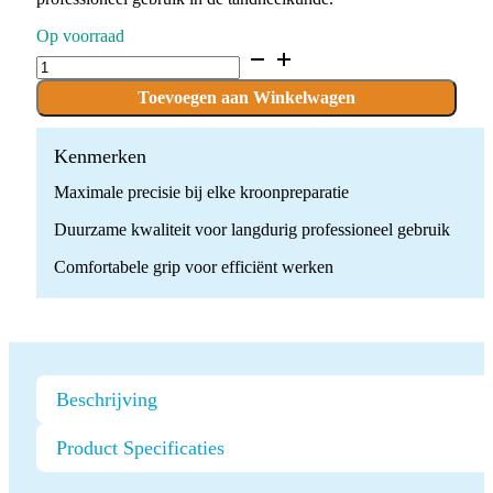
Op voorraad
D.850.023.FG
x
10
Toevoegen aan Winkelwagen
Boren
quantity
Kenmerken
Maximale precisie bij elke kroonpreparatie
Duurzame kwaliteit voor langdurig professioneel gebruik
Comfortabele grip voor efficiënt werken
Beschrijving
Product Specificaties