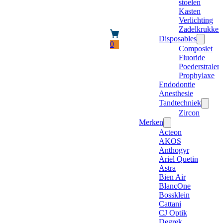
stoelen
Kasten
Verlichting
Zadelkrukken
Disposables
0
Composiet
Fluoride
Poederstraler
Prophylaxe
Endodontie
Anesthesie
Tandtechniek
Zircon
Merken
Acteon
AKOS
Anthogyr
Ariel Quetin
Astra
Bien Air
BlancOne
Bossklein
Cattani
CJ Optik
Degrek