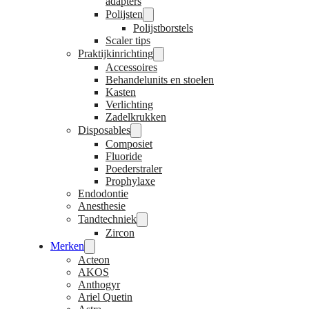
adapters
Polijsten
Polijstborstels
Scaler tips
Praktijkinrichting
Accessoires
Behandelunits en stoelen
Kasten
Verlichting
Zadelkrukken
Disposables
Composiet
Fluoride
Poederstraler
Prophylaxe
Endodontie
Anesthesie
Tandtechniek
Zircon
Merken
Acteon
AKOS
Anthogyr
Ariel Quetin