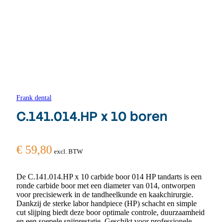
Frank dental
C.141.014.HP x 10 boren
€
59,80
excl. BTW
De C.141.014.HP x 10 carbide boor 014 HP tandarts is een
ronde carbide boor met een diameter van 014, ontworpen
voor precisiewerk in de tandheelkunde en kaakchirurgie.
Dankzij de sterke labor handpiece (HP) schacht en simple
cut slijping biedt deze boor optimale controle, duurzaamheid
en een soepele snijprestatie. Geschikt voor professionele