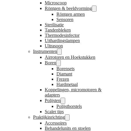
Microscoop
Röntgen & beeldvorming
Röntgen armen
Sensoren
Sterilisatie
Tandenbleken
Thermodesinfector
Uithardingslampen
Ultrasoon
Instrumenten
Airrotoren en Hoekstukken
Boren
Borensets
Diamant
Frezen
Hardmetaal
Koppelingen, micromotoren &
adapters
Polijsten
Polijstborstels
Scaler tips
Praktijkinrichting
Accessoires
Behandelunits en stoelen