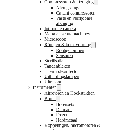
Compressoren & afzuiging
Afzuigslangen
Cattani compressoren
Vaste en verrijdbare
afzuiging
Intraorale camera
Meng en schudmachines
Microscoop
Röntgen & beeldvorming
Röntgen armen
Sensoren
Sterilisatie
Tandenbleken
Thermodesinfector
Uithardingslampen
Ultrasoon
Instrumenten
Airrotoren en Hoekstukken
Boren
Borensets
Diamant
Frezen
Hardmetaal
Koppelingen, micromotoren &