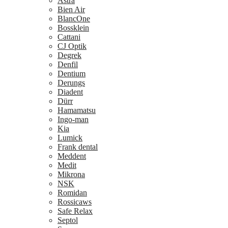
Astra
Bien Air
BlancOne
Bossklein
Cattani
CJ Optik
Degrek
Denfil
Dentium
Derungs
Diadent
Dürr
Hamamatsu
Ingo-man
Kia
Lumick
Frank dental
Meddent
Medit
Mikrona
NSK
Romidan
Rossicaws
Safe Relax
Septol