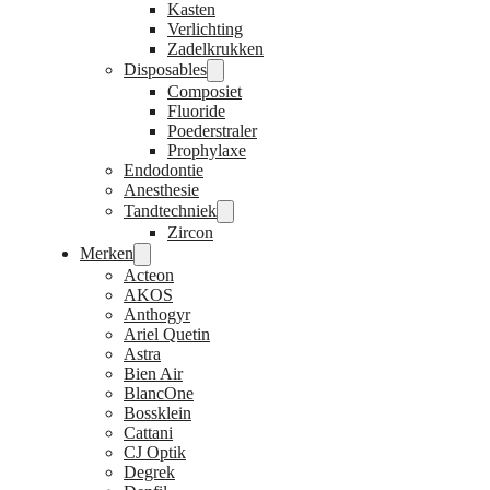
Kasten
Verlichting
Zadelkrukken
Disposables
Composiet
Fluoride
Poederstraler
Prophylaxe
Endodontie
Anesthesie
Tandtechniek
Zircon
Merken
Acteon
AKOS
Anthogyr
Ariel Quetin
Astra
Bien Air
BlancOne
Bossklein
Cattani
CJ Optik
Degrek