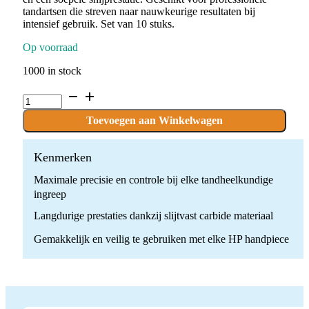
tandartsen die streven naar nauwkeurige resultaten bij
intensief gebruik. Set van 10 stuks.
Op voorraad
1000 in stock
C.141.014.HP
x
10
Toevoegen aan Winkelwagen
boren
quantity
Kenmerken
Maximale precisie en controle bij elke tandheelkundige
ingreep
Langdurige prestaties dankzij slijtvast carbide materiaal
Gemakkelijk en veilig te gebruiken met elke HP handpiece