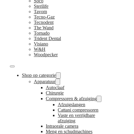
Soco
Sterilife
Tavom
Tecno-Gaz
Tecnodent
The Wand
Tornado
Trident Dental
Visiano
W&H
Woodpecker
Shop op categorie
Apparatuur
Autoclaaf
Chirurgie
Compressoren & afzuiging
Afzuigslangen
Cattani compressoren
Vaste en verrijdbare
afzuiging
Intraorale camera
Meng en schudmachines