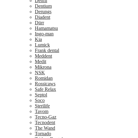
Denfil
Dentium
Derungs
Diadent
Dürr
Hamamatsu
Ingo-man
Kia
Lumick
Frank dental
Meddent
Medit
Mikrona
NSK
Romidan
Rossicaws
Safe Relax
Septol
Soco
Sterilife
Tavom
Tecno-Gaz
Tecnodent
The Wand
Tornado