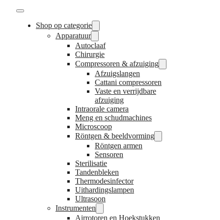
Shop op categorie
Apparatuur
Autoclaaf
Chirurgie
Compressoren & afzuiging
Afzuigslangen
Cattani compressoren
Vaste en verrijdbare
afzuiging
Intraorale camera
Meng en schudmachines
Microscoop
Röntgen & beeldvorming
Röntgen armen
Sensoren
Sterilisatie
Tandenbleken
Thermodesinfector
Uithardingslampen
Ultrasoon
Instrumenten
Airrotoren en Hoekstukken