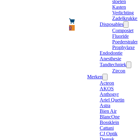
stoelen
Kasten
Verlichting
Zadelkrukken
Disposables
0
Composiet
Fluoride
Poederstraler
Prophylaxe
Endodontie
Anesthesie
Tandtechniek
Zircon
Merken
Acteon
AKOS
Anthogyr
Ariel Quetin
Astra
Bien Air
BlancOne
Bossklein
Cattani
CJ Optik
Degrek