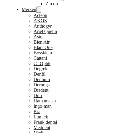
Zircon
Merken
Acteon
AKOS
Anthogyr
Ariel Quetin
Astra
Bien Air
BlancOne
Bossklein
Cattani
CJ Optik
Degrek
Denfil
Dentium
Derungs
Diadent
Dürr
Hamamatsu
Ingo-man
Kia
Lumick
Frank dental
Meddent
Medit