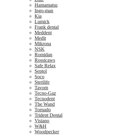
Hamamatsu
Ingo-man
Kia
Lumick
Frank dental
Meddent
Medit
Mikrona
NSK
Romidan
Rossicaws
Safe Relax
Septol
Soco
Sterilife
Tavom
Tecno-Gaz
Tecnodent
The Wand
Tornado
Trident Dental
Visiano
W&H
Woodpecker