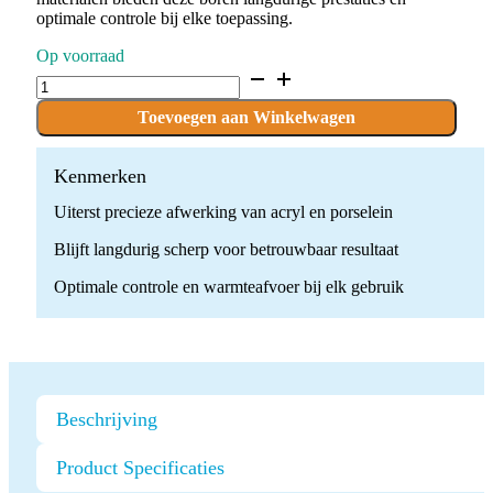
optimale controle bij elke toepassing.
Op voorraad
C.139KFQM.104.023
x
5
Toevoegen aan Winkelwagen
boren
quantity
Kenmerken
Uiterst precieze afwerking van acryl en porselein
Blijft langdurig scherp voor betrouwbaar resultaat
Optimale controle en warmteafvoer bij elk gebruik
Beschrijving
Product Specificaties