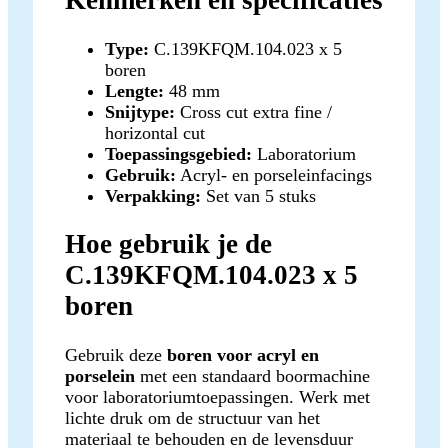
Kenmerken en specificaties
Type:
C.139KFQM.104.023 x 5
boren
Lengte:
48 mm
Snijtype:
Cross cut extra fine /
horizontal cut
Toepassingsgebied:
Laboratorium
Gebruik:
Acryl- en porseleinfacings
Verpakking:
Set van 5 stuks
Hoe gebruik je de
C.139KFQM.104.023 x 5
boren
Gebruik deze
boren voor acryl en
porselein
met een standaard boormachine
voor laboratoriumtoepassingen. Werk met
lichte druk om de structuur van het
materiaal te behouden en de levensduur