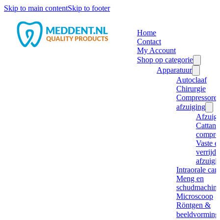
Skip to main content
Skip to footer
Home
Contact
My Account
Shop op categorie
Apparatuur
Autoclaaf
Chirurgie
Compressore
afzuiging
Afzuig
Cattani
compre
Vaste e
verrijd
afzuigi
Intraorale ca
Meng en
schudmachine
Microscoop
Röntgen &
beeldvorming