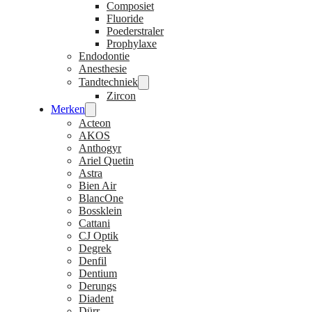
Composiet
Fluoride
Poederstraler
Prophylaxe
Endodontie
Anesthesie
Tandtechniek
Zircon
Merken
Acteon
AKOS
Anthogyr
Ariel Quetin
Astra
Bien Air
BlancOne
Bossklein
Cattani
CJ Optik
Degrek
Denfil
Dentium
Derungs
Diadent
Dürr