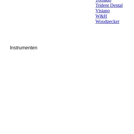
Trident Dental
Visiano
W&H
Woodpecker
Instrumenten