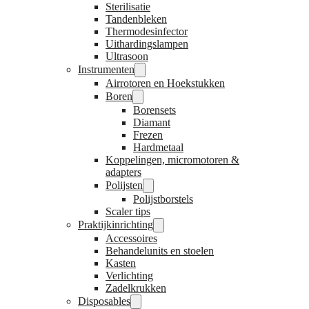
Sterilisatie
Tandenbleken
Thermodesinfector
Uithardingslampen
Ultrasoon
Instrumenten
Airrotoren en Hoekstukken
Boren
Borensets
Diamant
Frezen
Hardmetaal
Koppelingen, micromotoren &
adapters
Polijsten
Polijstborstels
Scaler tips
Praktijkinrichting
Accessoires
Behandelunits en stoelen
Kasten
Verlichting
Zadelkrukken
Disposables