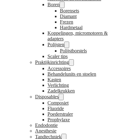
Boren
Borensets
Diamant
Frezen
Hardmetaal
Koppelingen, micromotoren &
adapters
Polijsten
Polijstborstels
Scaler tips
Praktijkinrichting
Accessoires
Behandelunits en stoelen
Kasten
Verlichting
Zadelkrukken
Disposables
Composiet
Fluoride
Poederstraler
Prophylaxe
Endodontie
Anesthesie
Tandtechniek