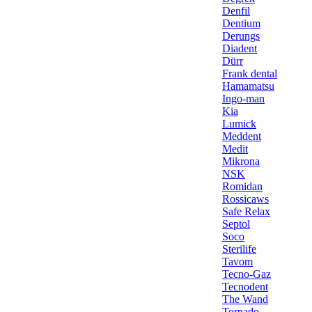
Denfil
Dentium
Derungs
Diadent
Dürr
Frank dental
Hamamatsu
Ingo-man
Kia
Lumick
Meddent
Medit
Mikrona
NSK
Romidan
Rossicaws
Safe Relax
Septol
Soco
Sterilife
Tavom
Tecno-Gaz
Tecnodent
The Wand
Tornado