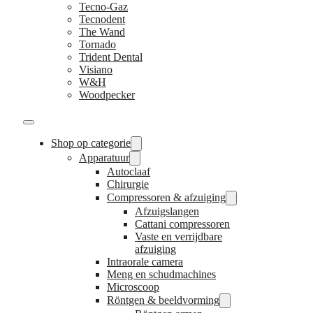
Tecno-Gaz
Tecnodent
The Wand
Tornado
Trident Dental
Visiano
W&H
Woodpecker
Shop op categorie
Apparatuur
Autoclaaf
Chirurgie
Compressoren & afzuiging
Afzuigslangen
Cattani compressoren
Vaste en verrijdbare
afzuiging
Intraorale camera
Meng en schudmachines
Microscoop
Röntgen & beeldvorming