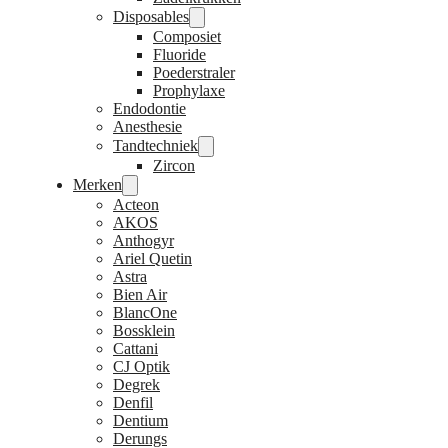
Disposables
Composiet
Fluoride
Poederstraler
Prophylaxe
Endodontie
Anesthesie
Tandtechniek
Zircon
Merken
Acteon
AKOS
Anthogyr
Ariel Quetin
Astra
Bien Air
BlancOne
Bossklein
Cattani
CJ Optik
Degrek
Denfil
Dentium
Derungs