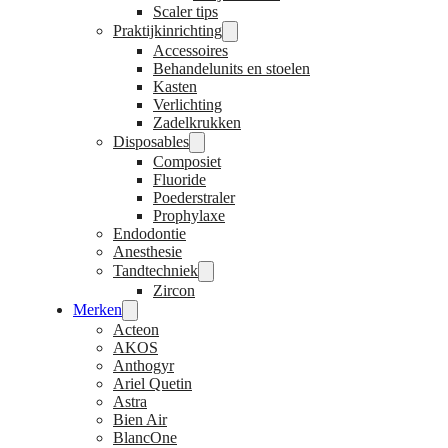
Scaler tips
Praktijkinrichting
Accessoires
Behandelunits en stoelen
Kasten
Verlichting
Zadelkrukken
Disposables
Composiet
Fluoride
Poederstraler
Prophylaxe
Endodontie
Anesthesie
Tandtechniek
Zircon
Merken
Acteon
AKOS
Anthogyr
Ariel Quetin
Astra
Bien Air
BlancOne