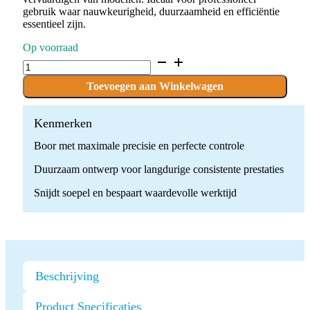
gebruik waar nauwkeurigheid, duurzaamheid en efficiëntie
essentieel zijn.
Op voorraad
C.138NEM.104.023
x
5
Toevoegen aan Winkelwagen
boren
quantity
Kenmerken
Boor met maximale precisie en perfecte controle
Duurzaam ontwerp voor langdurige consistente prestaties
Snijdt soepel en bespaart waardevolle werktijd
Beschrijving
Product Specificaties