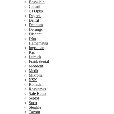
Bossklein
Cattani
CJ Optik
Degrek
Denfil
Dentium
Derungs
Diadent
Dürr
Hamamatsu
Ingo-man
Kia
Lumick
Frank dental
Meddent
Medit
Mikrona
NSK
Romidan
Rossicaws
Safe Relax
Septol
Soco
Sterilife
Tavom