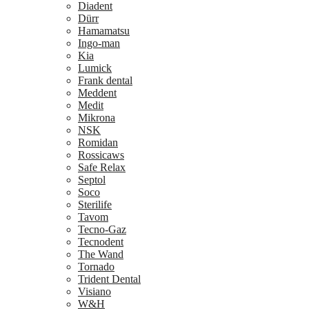
Diadent
Dürr
Hamamatsu
Ingo-man
Kia
Lumick
Frank dental
Meddent
Medit
Mikrona
NSK
Romidan
Rossicaws
Safe Relax
Septol
Soco
Sterilife
Tavom
Tecno-Gaz
Tecnodent
The Wand
Tornado
Trident Dental
Visiano
W&H