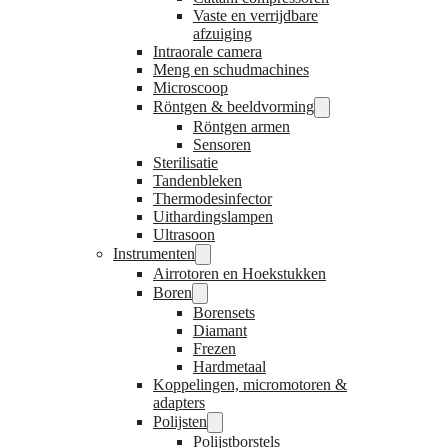
Vaste en verrijdbare
afzuiging
Intraorale camera
Meng en schudmachines
Microscoop
Röntgen & beeldvorming
Röntgen armen
Sensoren
Sterilisatie
Tandenbleken
Thermodesinfector
Uithardingslampen
Ultrasoon
Instrumenten
Airrotoren en Hoekstukken
Boren
Borensets
Diamant
Frezen
Hardmetaal
Koppelingen, micromotoren &
adapters
Polijsten
Polijstborstels