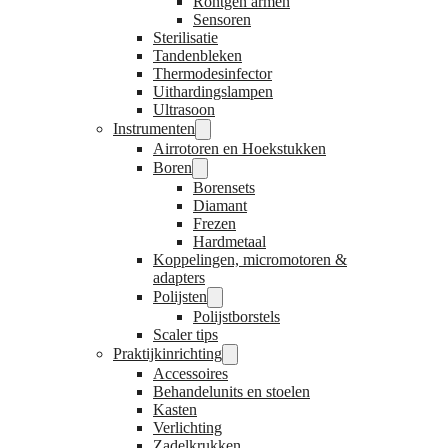
Röntgen armen
Sensoren
Sterilisatie
Tandenbleken
Thermodesinfector
Uithardingslampen
Ultrasoon
Instrumenten
Airrotoren en Hoekstukken
Boren
Borensets
Diamant
Frezen
Hardmetaal
Koppelingen, micromotoren &
adapters
Polijsten
Polijstborstels
Scaler tips
Praktijkinrichting
Accessoires
Behandelunits en stoelen
Kasten
Verlichting
Zadelkrukken