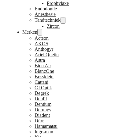
Prophylaxe
Endodontie
Anesthesie
Tandtechniek
Zircon
Merken
Acteon
AKOS
Anthogyr
Ariel Quetin
Astra
Bien Air
BlancOne
Bossklein
Cattani
CJ Optik
Degrek
Denfil
Dentium
Derungs
Diadent
Dürr
Hamamatsu
Ingo-man