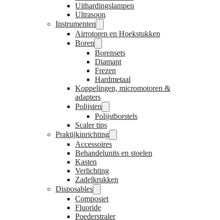
Uithardingslampen
Ultrasoon
Instrumenten
Airrotoren en Hoekstukken
Boren
Borensets
Diamant
Frezen
Hardmetaal
Koppelingen, micromotoren &
adapters
Polijsten
Polijstborstels
Scaler tips
Praktijkinrichting
Accessoires
Behandelunits en stoelen
Kasten
Verlichting
Zadelkrukken
Disposables
Composiet
Fluoride
Poederstraler