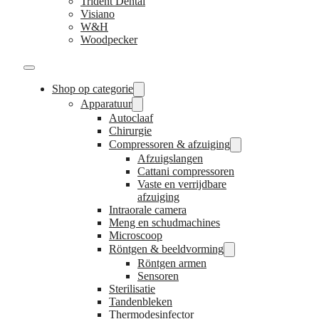
Trident Dental
Visiano
W&H
Woodpecker
Shop op categorie
Apparatuur
Autoclaaf
Chirurgie
Compressoren & afzuiging
Afzuigslangen
Cattani compressoren
Vaste en verrijdbare
afzuiging
Intraorale camera
Meng en schudmachines
Microscoop
Röntgen & beeldvorming
Röntgen armen
Sensoren
Sterilisatie
Tandenbleken
Thermodesinfector