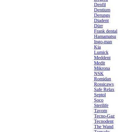
Denfil
Dentium
Derungs
Diadent
Dürr
Frank dental
Hamamatsu
Ingo-man
Kia
Lumick
Meddent
Medit
Mikrona
NSK
Romidan
Rossicaws
Safe Relax
Septol
Soco
Sterilife
Tavom
Tecno-Gaz
Tecnodent
The Wand
Tornado