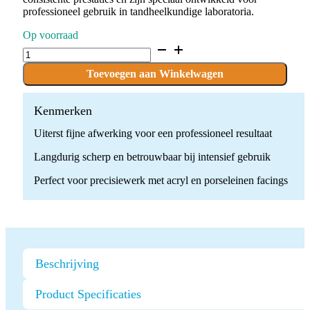
professioneel gebruik in tandheelkundige laboratoria.
Op voorraad
C.129KSF.104.023
x
5
Toevoegen aan Winkelwagen
boren
quantity
Kenmerken
Uiterst fijne afwerking voor een professioneel resultaat
Langdurig scherp en betrouwbaar bij intensief gebruik
Perfect voor precisiewerk met acryl en porseleinen facings
Beschrijving
Product Specificaties