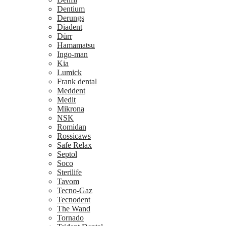
Dentium
Derungs
Diadent
Dürr
Hamamatsu
Ingo-man
Kia
Lumick
Frank dental
Meddent
Medit
Mikrona
NSK
Romidan
Rossicaws
Safe Relax
Septol
Soco
Sterilife
Tavom
Tecno-Gaz
Tecnodent
The Wand
Tornado