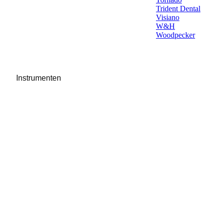
Trident Dental
Visiano
W&H
Woodpecker
Instrumenten