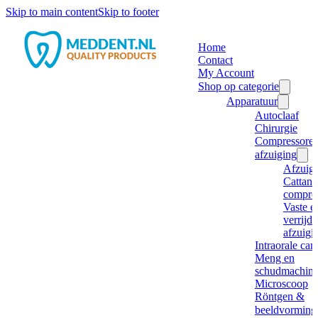
Skip to main content
Skip to footer
Home
Contact
My Account
Shop op categorie
Apparatuur
Autoclaaf
Chirurgie
Compressore
afzuiging
Afzuig
Cattani
compre
Vaste e
verrijd
afzuigi
Intraorale ca
Meng en
schudmachine
Microscoop
Röntgen &
beeldvorming