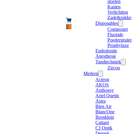
stoelen
Kasten
Verlichting
Zadelkrukken
Disposables
0
Composiet
Fluoride
Poederstraler
Prophylaxe
Endodontie
Anesthesie
Tandtechniek
Zircon
Merken
Acteon
AKOS
Anthogyr
Ariel Quetin
Astra
Bien Air
BlancOne
Bossklein
Cattani
CJ Optik
Degrek