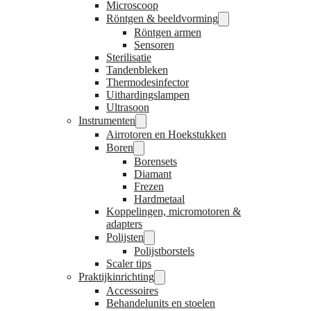
Microscoop
Röntgen & beeldvorming
Röntgen armen
Sensoren
Sterilisatie
Tandenbleken
Thermodesinfector
Uithardingslampen
Ultrasoon
Instrumenten
Airrotoren en Hoekstukken
Boren
Borensets
Diamant
Frezen
Hardmetaal
Koppelingen, micromotoren &
adapters
Polijsten
Polijstborstels
Scaler tips
Praktijkinrichting
Accessoires
Behandelunits en stoelen