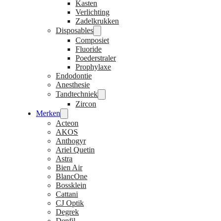
Kasten
Verlichting
Zadelkrukken
Disposables
Composiet
Fluoride
Poederstraler
Prophylaxe
Endodontie
Anesthesie
Tandtechniek
Zircon
Merken
Acteon
AKOS
Anthogyr
Ariel Quetin
Astra
Bien Air
BlancOne
Bossklein
Cattani
CJ Optik
Degrek
Denfil