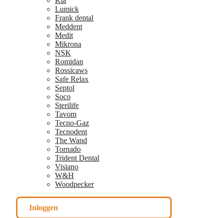
Kia
Lumick
Frank dental
Meddent
Medit
Mikrona
NSK
Romidan
Rossicaws
Safe Relax
Septol
Soco
Sterilife
Tavom
Tecno-Gaz
Tecnodent
The Wand
Tornado
Trident Dental
Visiano
W&H
Woodpecker
Inloggen