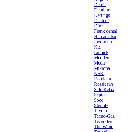
Denfil
Dentium
Derungs
Diadent
Dürr
Frank dental
Hamamatsu
Ingo-man
Kia
Lumick
Meddent
Medit
Mikrona
NSK
Romidan
Rossicaws
Safe Relax
Septol
Soco
Sterilife
Tavom
Tecno-Gaz
Tecnodent
The Wand
Tornado