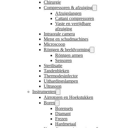
Chirurgie
Compressoren & afzuiging
Afzuigslangen
Cattani compressoren
Vaste en verrijdbare
afzuiging
Intraorale camera
Meng en schudmachines
Microscoop
Röntgen & beeldvorming
Röntgen armen
Sensoren
Sterilisatie
Tandenbleken
Thermodesinfector
Uithardingslampen
Ultrasoon
Instrumenten
Airrotoren en Hoekstukken
Boren
Borensets
Diamant
Frezen
Hardmetaal