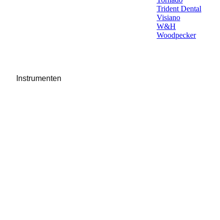
Trident Dental
Visiano
W&H
Woodpecker
Instrumenten