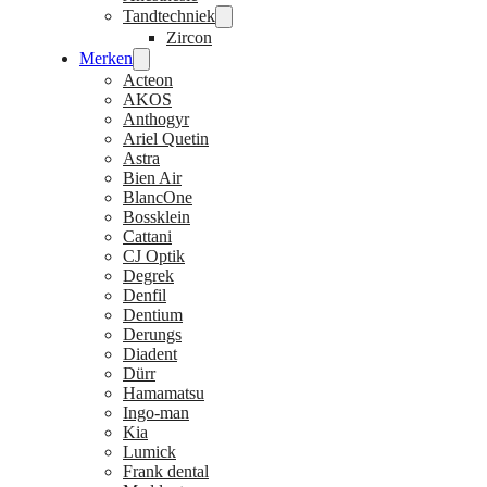
Tandtechniek
Zircon
Merken
Acteon
AKOS
Anthogyr
Ariel Quetin
Astra
Bien Air
BlancOne
Bossklein
Cattani
CJ Optik
Degrek
Denfil
Dentium
Derungs
Diadent
Dürr
Hamamatsu
Ingo-man
Kia
Lumick
Frank dental