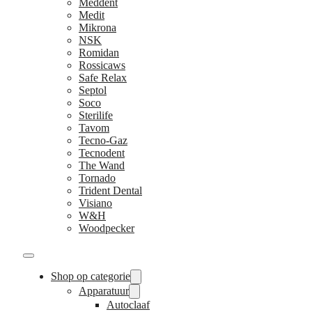
Meddent
Medit
Mikrona
NSK
Romidan
Rossicaws
Safe Relax
Septol
Soco
Sterilife
Tavom
Tecno-Gaz
Tecnodent
The Wand
Tornado
Trident Dental
Visiano
W&H
Woodpecker
Shop op categorie
Apparatuur
Autoclaaf