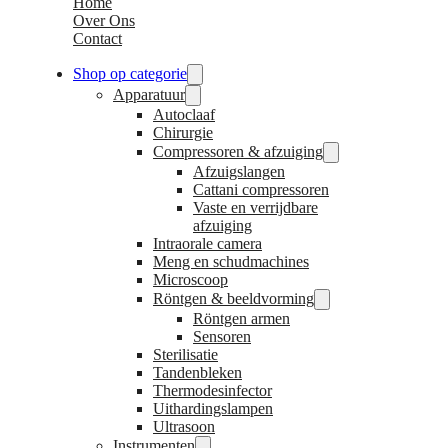
Home
Over Ons
Contact
Shop op categorie
Apparatuur
Autoclaaf
Chirurgie
Compressoren & afzuiging
Afzuigslangen
Cattani compressoren
Vaste en verrijdbare
afzuiging
Intraorale camera
Meng en schudmachines
Microscoop
Röntgen & beeldvorming
Röntgen armen
Sensoren
Sterilisatie
Tandenbleken
Thermodesinfector
Uithardingslampen
Ultrasoon
Instrumenten