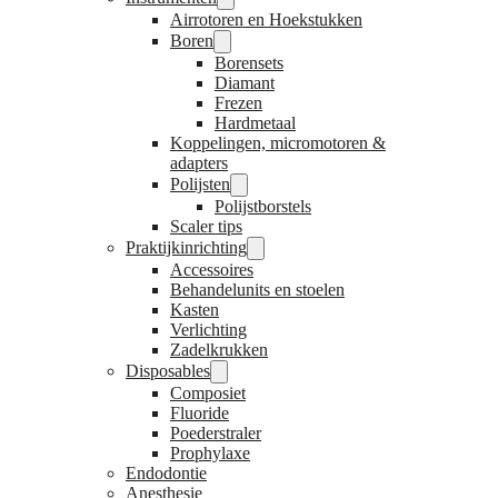
Airrotoren en Hoekstukken
Boren
Borensets
Diamant
Frezen
Hardmetaal
Koppelingen, micromotoren &
adapters
Polijsten
Polijstborstels
Scaler tips
Praktijkinrichting
Accessoires
Behandelunits en stoelen
Kasten
Verlichting
Zadelkrukken
Disposables
Composiet
Fluoride
Poederstraler
Prophylaxe
Endodontie
Anesthesie