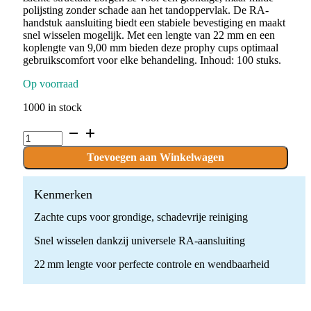
polijsting zonder schade aan het tandoppervlak. De RA-
handstuk aansluiting biedt een stabiele bevestiging en maakt
snel wisselen mogelijk. Met een lengte van 22 mm en een
koplengte van 9,00 mm bieden deze prophy cups optimaal
gebruikscomfort voor elke behandeling. Inhoud: 100 stuks.
Op voorraad
1000 in stock
P.E-
PROLA4-
PINK.RA
Toevoegen aan Winkelwagen
x
100
stuks
Kenmerken
quantity
Zachte cups voor grondige, schadevrije reiniging
Snel wisselen dankzij universele RA-aansluiting
22 mm lengte voor perfecte controle en wendbaarheid