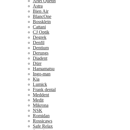
Ariel Quetin
Astra
Bien Air
BlancOne
Bossklein
Cattani
CJ Optik
Degrek
Denfil
Dentium
Derungs
Diadent
Dürr
Hamamatsu
Ingo-man
Kia
Lumick
Frank dental
Meddent
Medit
Mikrona
NSK
Romidan
Rossicaws
Safe Relax