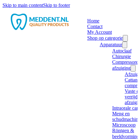
Skip to main content
Skip to footer
Home
Contact
My Account
Shop op categorie
Apparatuur
Autoclaaf
Chirurgie
Compressore
afzuiging
Afzuig
Cattani
compre
Vaste e
verrijd
afzuigi
Intraorale ca
Meng en
schudmachine
Microscoop
Röntgen &
beeldvorming