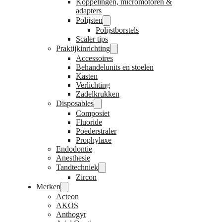
Koppelingen, micromotoren &
adapters
Polijsten
Polijstborstels
Scaler tips
Praktijkinrichting
Accessoires
Behandelunits en stoelen
Kasten
Verlichting
Zadelkrukken
Disposables
Composiet
Fluoride
Poederstraler
Prophylaxe
Endodontie
Anesthesie
Tandtechniek
Zircon
Merken
Acteon
AKOS
Anthogyr