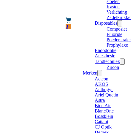
stoelen
Kasten
Verlichting
Zadelkrukken
Disposables
0
Composiet
Fluoride
Poederstraler
Prophylaxe
Endodontie
Anesthesie
Tandtechniek
Zircon
Merken
Acteon
AKOS
Anthogyr
Ariel Quetin
Astra
Bien Air
BlancOne
Bossklein
Cattani
CJ Optik
Degrek