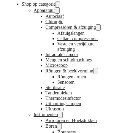
Shop op categorie
Apparatuur
Autoclaaf
Chirurgie
Compressoren & afzuiging
Afzuigslangen
Cattani compressoren
Vaste en verrijdbare
afzuiging
Intraorale camera
Meng en schudmachines
Microscoop
Röntgen & beeldvorming
Röntgen armen
Sensoren
Sterilisatie
Tandenbleken
Thermodesinfector
Uithardingslampen
Ultrasoon
Instrumenten
Airrotoren en Hoekstukken
Boren
Borensets