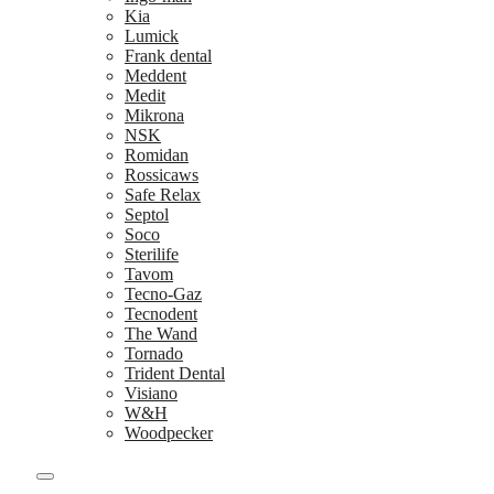
Kia
Lumick
Frank dental
Meddent
Medit
Mikrona
NSK
Romidan
Rossicaws
Safe Relax
Septol
Soco
Sterilife
Tavom
Tecno-Gaz
Tecnodent
The Wand
Tornado
Trident Dental
Visiano
W&H
Woodpecker