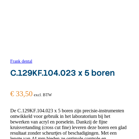
Frank dental
C.129KF.104.023 x 5 boren
€
33,50
excl. BTW
De C.129KF.104.023 x 5 boren zijn precisie-instrumenten
ontwikkeld voor gebruik in het laboratorium bij het
bewerken van acryl en porselein. Dankzij de fijne
kruisvertanding (cross cut fine) leveren deze boren een glad
resultaat zonder scheurtjes of beschadigingen. Met een
lengte van 44 mm bieden ze optimale controle en