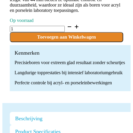
duurzaamheid, waardoor ze ideaal zijn als boren voor acryl
en porselein laboratory toepassingen.
Op voorraad
C.129KF.104.023
x
5
Toevoegen aan Winkelwagen
boren
quantity
Kenmerken
Precisieboren voor extreem glad resultaat zonder scheurtjes
Langdurige topprestaties bij intensief laboratoriumgebruik
Perfecte controle bij acryl- en porseleinbewerkingen
Beschrijving
Product Specificaties