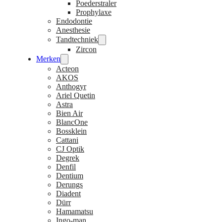
Poederstraler
Prophylaxe
Endodontie
Anesthesie
Tandtechniek
Zircon
Merken
Acteon
AKOS
Anthogyr
Ariel Quetin
Astra
Bien Air
BlancOne
Bossklein
Cattani
CJ Optik
Degrek
Denfil
Dentium
Derungs
Diadent
Dürr
Hamamatsu
Ingo-man