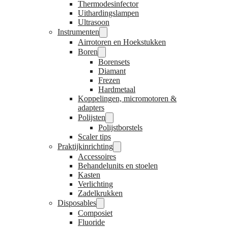
Thermodesinfector
Uithardingslampen
Ultrasoon
Instrumenten
Airrotoren en Hoekstukken
Boren
Borensets
Diamant
Frezen
Hardmetaal
Koppelingen, micromotoren &
adapters
Polijsten
Polijstborstels
Scaler tips
Praktijkinrichting
Accessoires
Behandelunits en stoelen
Kasten
Verlichting
Zadelkrukken
Disposables
Composiet
Fluoride