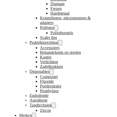
Diamant
Frezen
Hardmetaal
Koppelingen, micromotoren &
adapters
Polijsten
Polijstborstels
Scaler tips
Praktijkinrichting
Accessoires
Behandelunits en stoelen
Kasten
Verlichting
Zadelkrukken
Disposables
Composiet
Fluoride
Poederstraler
Prophylaxe
Endodontie
Anesthesie
Tandtechniek
Zircon
Merken