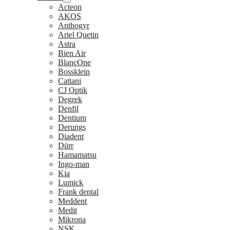
Acteon
AKOS
Anthogyr
Ariel Quetin
Astra
Bien Air
BlancOne
Bossklein
Cattani
CJ Optik
Degrek
Denfil
Dentium
Derungs
Diadent
Dürr
Hamamatsu
Ingo-man
Kia
Lumick
Frank dental
Meddent
Medit
Mikrona
NSK