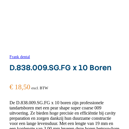
Frank dental
D.838.009.SG.FG x 10 Boren
€
18,50
excl. BTW
De D.838.009.SG.FG x 10 boren zijn professionele
tandartsboren met een pear shape super coarse 009
uitvoering. Ze bieden hoge precisie en efficiëntie bij cavity
preparation en zorgen dankzij hun duurzame constructie
voor een lange levensduur. Met een lengte van 19 mm en
een koplengte van 3.00 mm leveren deze boren betrouwbare