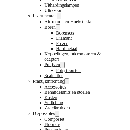
Uithardingslampen
Ultrasoon
Instrumenten
Airrotoren en Hoekstukken
Boren
Borensets
Diamant
Frezen
Hardmetaal
Koppelingen, micromotoren &
adapters
Polijsten
Polijstborstels
Scaler tips
Praktijkinrichting
Accessoires
Behandelunits en stoelen
Kasten
Verlichting
Zadelkrukken
Disposables
Composiet
Fluoride
Poederstraler