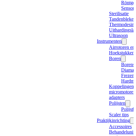
Röntge
Sensor
Sterilisatie
Tandenbleken
Thermodesinf
Uithardingsl
Ultrasoon
Instrumenten
Airrotoren en
Hoekstukken
Boren
Borense
Diaman
Frezen
Hardme
Koppelingen,
micromotore
adapters
Polijsten
Polijstb
Scaler tips
Praktijkinrichting
Accessoires
Behandelunits