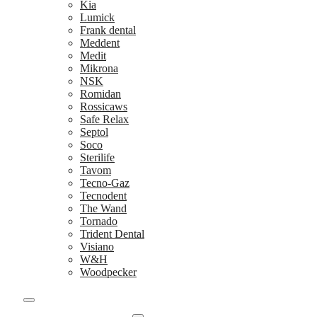
Kia
Lumick
Frank dental
Meddent
Medit
Mikrona
NSK
Romidan
Rossicaws
Safe Relax
Septol
Soco
Sterilife
Tavom
Tecno-Gaz
Tecnodent
The Wand
Tornado
Trident Dental
Visiano
W&H
Woodpecker