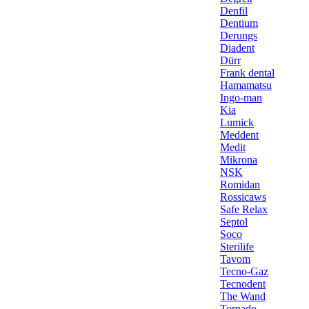
Denfil
Dentium
Derungs
Diadent
Dürr
Frank dental
Hamamatsu
Ingo-man
Kia
Lumick
Meddent
Medit
Mikrona
NSK
Romidan
Rossicaws
Safe Relax
Septol
Soco
Sterilife
Tavom
Tecno-Gaz
Tecnodent
The Wand
Tornado