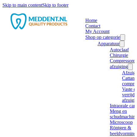
Skip to main content
Skip to footer
Home
Contact
My Account
Shop op categorie
Apparatuur
Autoclaaf
Chirurgie
Compressore
afzuiging
Afzuig
Cattani
compre
Vaste e
verrijd
afzuigi
Intraorale ca
Meng en
schudmachine
Microscoop
Röntgen &
beeldvorming