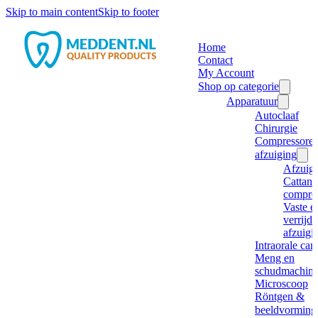
Skip to main content
Skip to footer
Home
Contact
My Account
Shop op categorie
Apparatuur
Autoclaaf
Chirurgie
Compressore
afzuiging
Afzuig
Cattani
compre
Vaste e
verrijd
afzuigi
Intraorale ca
Meng en
schudmachine
Microscoop
Röntgen &
beeldvorming