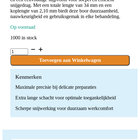
snijgedrag. Met een totale lengte van 34 mm en een
koplengte van 2,10 mm biedt deze boor duurzaamheid,
nauwkeurigheid en gebruiksgemak in elke behandeling.
Op voorraad
1000 in stock
C.1.021.RAXL
x
10
Toevoegen aan Winkelwagen
Boren
quantity
Kenmerken
Maximale precisie bij delicate preparaties
Extra lange schacht voor optimale toegankelijkheid
Scherpe snijwerking voor duurzaam werkcomfort