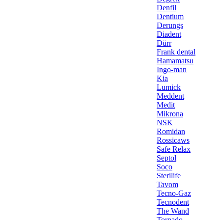
Denfil
Dentium
Derungs
Diadent
Dürr
Frank dental
Hamamatsu
Ingo-man
Kia
Lumick
Meddent
Medit
Mikrona
NSK
Romidan
Rossicaws
Safe Relax
Septol
Soco
Sterilife
Tavom
Tecno-Gaz
Tecnodent
The Wand
Tornado