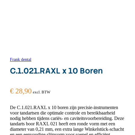
Frank dental
C.1.021.RAXL x 10 Boren
€
28,90
excl. BTW
De C.1.021.RAXL x 10 boren zijn precisie-instrumenten
voor tandartsen die optimale controle en bereikbaarheid
nodig hebben tijdens cariës- en caviteitsvoorbereiding. Deze
tandarts boor RAXL 021 heeft een ronde vorm met een
diameter van 0,21 mm, een extra lange Winkelstück-schacht
en een eenvoudige slijpvorm voor soepel en efficiënt