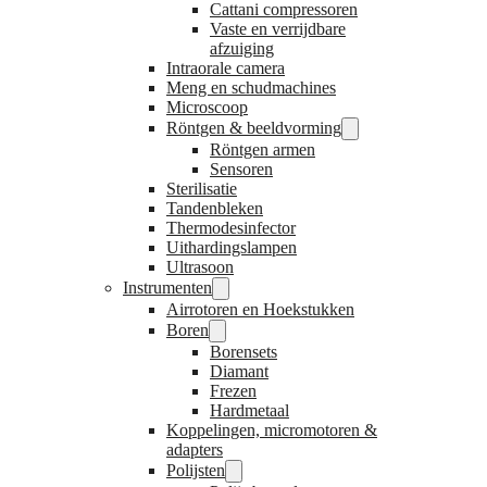
Cattani compressoren
Vaste en verrijdbare
afzuiging
Intraorale camera
Meng en schudmachines
Microscoop
Röntgen & beeldvorming
Röntgen armen
Sensoren
Sterilisatie
Tandenbleken
Thermodesinfector
Uithardingslampen
Ultrasoon
Instrumenten
Airrotoren en Hoekstukken
Boren
Borensets
Diamant
Frezen
Hardmetaal
Koppelingen, micromotoren &
adapters
Polijsten