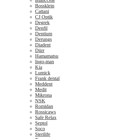
BlancOne
Bossklein
Cattani
CJ Optik
Degrek
Denfil
Dentium
Derungs
Diadent
Dürr
Hamamatsu
Ingo-man
Kia
Lumick
Frank dental
Meddent
Medit
Mikrona
NSK
Romidan
Rossicaws
Safe Relax
Septol
Soco
Sterilife