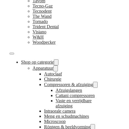
Tavom
Tecno-Gaz
Tecnodent
The Wand
Tornado
Trident Dental
Visiano
W&H
Woodpecker
Shop op categorie
Apparatuur
Autoclaaf
Chirurgie
Compressoren & afzuiging
Afzuigslangen
Cattani compressoren
Vaste en verrijdbare
afzuiging
Intraorale camera
Meng en schudmachines
Microscoop
Röntgen & beeldvorming