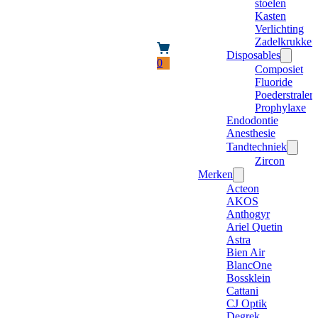
stoelen
Kasten
Verlichting
Zadelkrukken
Disposables
0
Composiet
Fluoride
Poederstraler
Prophylaxe
Endodontie
Anesthesie
Tandtechniek
Zircon
Merken
Acteon
AKOS
Anthogyr
Ariel Quetin
Astra
Bien Air
BlancOne
Bossklein
Cattani
CJ Optik
Degrek