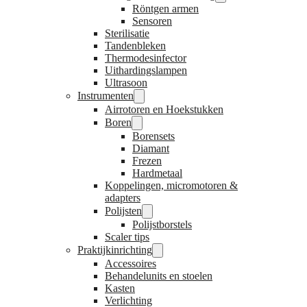
Röntgen armen
Sensoren
Sterilisatie
Tandenbleken
Thermodesinfector
Uithardingslampen
Ultrasoon
Instrumenten
Airrotoren en Hoekstukken
Boren
Borensets
Diamant
Frezen
Hardmetaal
Koppelingen, micromotoren &
adapters
Polijsten
Polijstborstels
Scaler tips
Praktijkinrichting
Accessoires
Behandelunits en stoelen
Kasten
Verlichting