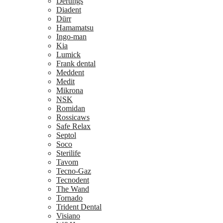
Derungs
Diadent
Dürr
Hamamatsu
Ingo-man
Kia
Lumick
Frank dental
Meddent
Medit
Mikrona
NSK
Romidan
Rossicaws
Safe Relax
Septol
Soco
Sterilife
Tavom
Tecno-Gaz
Tecnodent
The Wand
Tornado
Trident Dental
Visiano