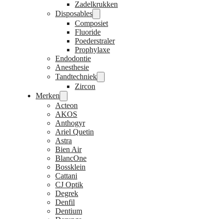
Zadelkrukken
Disposables
Composiet
Fluoride
Poederstraler
Prophylaxe
Endodontie
Anesthesie
Tandtechniek
Zircon
Merken
Acteon
AKOS
Anthogyr
Ariel Quetin
Astra
Bien Air
BlancOne
Bossklein
Cattani
CJ Optik
Degrek
Denfil
Dentium