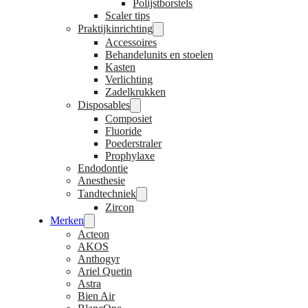
Polijstborstels
Scaler tips
Praktijkinrichting
Accessoires
Behandelunits en stoelen
Kasten
Verlichting
Zadelkrukken
Disposables
Composiet
Fluoride
Poederstraler
Prophylaxe
Endodontie
Anesthesie
Tandtechniek
Zircon
Merken
Acteon
AKOS
Anthogyr
Ariel Quetin
Astra
Bien Air