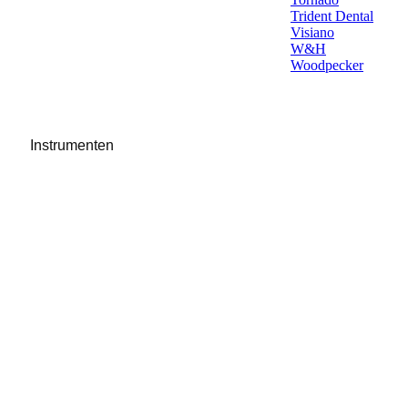
Trident Dental
Visiano
W&H
Woodpecker
Instrumenten