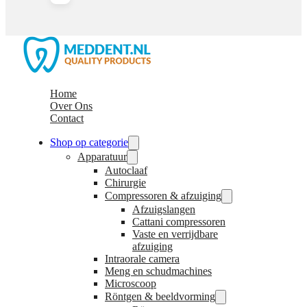
Home
Over Ons
Contact
Shop op categorie
Apparatuur
Autoclaaf
Chirurgie
Compressoren & afzuiging
Afzuigslangen
Cattani compressoren
Vaste en verrijdbare
afzuiging
Intraorale camera
Meng en schudmachines
Microscoop
Röntgen & beeldvorming