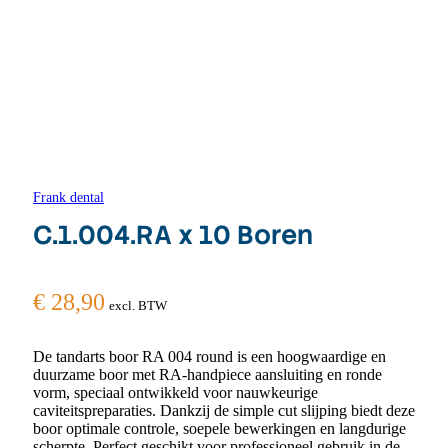
Frank dental
C.1.004.RA x 10 Boren
€
28,90
excl. BTW
De tandarts boor RA 004 round is een hoogwaardige en
duurzame boor met RA-handpiece aansluiting en ronde
vorm, speciaal ontwikkeld voor nauwkeurige
caviteitspreparaties. Dankzij de simple cut slijping biedt deze
boor optimale controle, soepele bewerkingen en langdurige
scherpte. Perfect geschikt voor professioneel gebruik in de