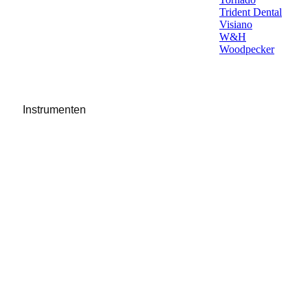
Trident Dental
Visiano
W&H
Woodpecker
Instrumenten