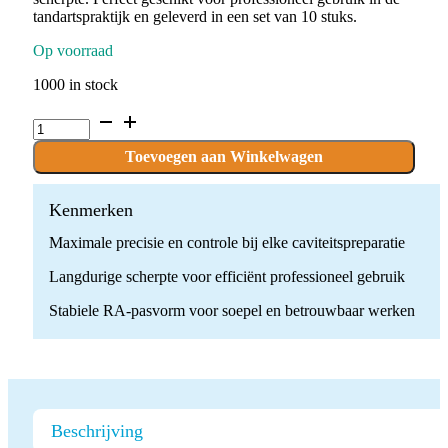
tandartspraktijk en geleverd in een set van 10 stuks.
Op voorraad
1000 in stock
C.1.004.RA
x
10
Toevoegen aan Winkelwagen
Boren
quantity
Kenmerken
Maximale precisie en controle bij elke caviteitspreparatie
Langdurige scherpte voor efficiënt professioneel gebruik
Stabiele RA-pasvorm voor soepel en betrouwbaar werken
Beschrijving