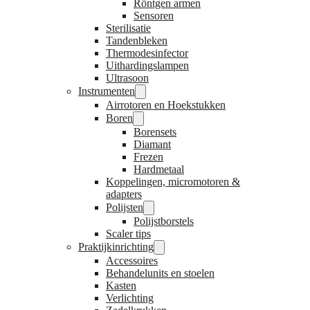
Röntgen armen
Sensoren
Sterilisatie
Tandenbleken
Thermodesinfector
Uithardingslampen
Ultrasoon
Instrumenten
Airrotoren en Hoekstukken
Boren
Borensets
Diamant
Frezen
Hardmetaal
Koppelingen, micromotoren &
adapters
Polijsten
Polijstborstels
Scaler tips
Praktijkinrichting
Accessoires
Behandelunits en stoelen
Kasten
Verlichting