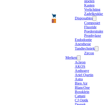
stoelen
Kasten
Verlichting
Zadelkrukken
Disposables
0
Composiet
Fluoride
Poederstraler
Prophylaxe
Endodontie
Anesthesie
Tandtechniek
Zircon
Merken
Acteon
AKOS
Anthogyr
Ariel Quetin
Astra
Bien Air
BlancOne
Bossklein
Cattani
CJ Optik
Degrek