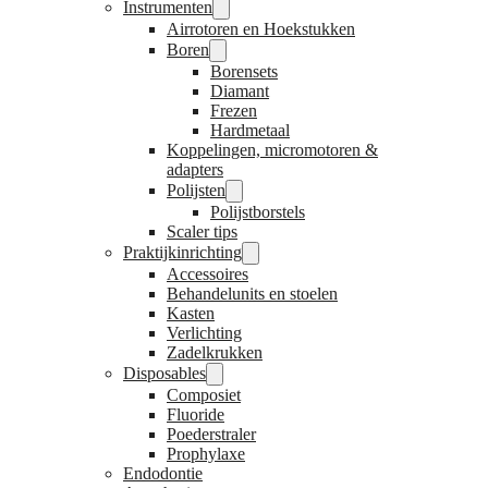
Instrumenten
Airrotoren en Hoekstukken
Boren
Borensets
Diamant
Frezen
Hardmetaal
Koppelingen, micromotoren &
adapters
Polijsten
Polijstborstels
Scaler tips
Praktijkinrichting
Accessoires
Behandelunits en stoelen
Kasten
Verlichting
Zadelkrukken
Disposables
Composiet
Fluoride
Poederstraler
Prophylaxe
Endodontie