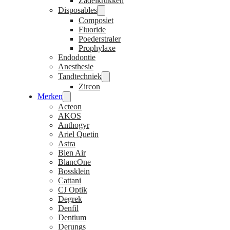
Zadelkrukken
Disposables
Composiet
Fluoride
Poederstraler
Prophylaxe
Endodontie
Anesthesie
Tandtechniek
Zircon
Merken
Acteon
AKOS
Anthogyr
Ariel Quetin
Astra
Bien Air
BlancOne
Bossklein
Cattani
CJ Optik
Degrek
Denfil
Dentium
Derungs