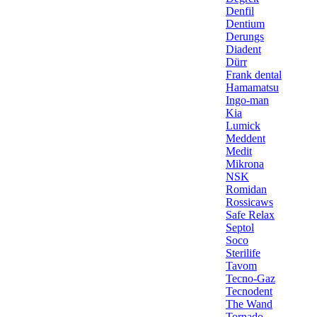
Denfil
Dentium
Derungs
Diadent
Dürr
Frank dental
Hamamatsu
Ingo-man
Kia
Lumick
Meddent
Medit
Mikrona
NSK
Romidan
Rossicaws
Safe Relax
Septol
Soco
Sterilife
Tavom
Tecno-Gaz
Tecnodent
The Wand
Tornado