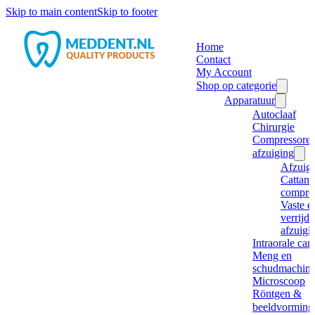
Skip to main content
Skip to footer
Home
Contact
My Account
Shop op categorie
Apparatuur
Autoclaaf
Chirurgie
Compressore
afzuiging
Afzuig
Cattani
compre
Vaste e
verrijd
afzuigi
Intraorale ca
Meng en
schudmachine
Microscoop
Röntgen &
beeldvorming