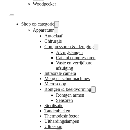
Woodpecker
Shop op categorie
Apparatuur
Autoclaaf
Chirurgie
Compressoren & afzuiging
Afzuigslangen
Cattani compressoren
Vaste en verrijdbare
afzuiging
Intraorale camera
Meng en schudmachines
Microscoop
Röntgen & beeldvorming
Röntgen armen
Sensoren
Sterilisatie
Tandenbleken
Thermodesinfector
Uithardingslampen
Ultrasoon