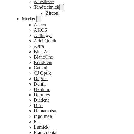
Anesthesie
Tandtechniek
Zircon
Merken
Acteon
AKOS
Anthogyr
Ariel Quetin
Astra
Bien Air
BlancOne
Bossklein
Cattani
CJ Optik
Degrek
Denfil
Dentium
Derungs
Diadent
Dürr
Hamamatsu
Ingo-man
Kia
Lumick
Frank dental