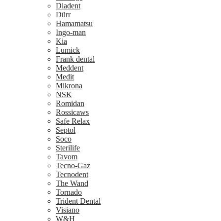
Diadent
Dürr
Hamamatsu
Ingo-man
Kia
Lumick
Frank dental
Meddent
Medit
Mikrona
NSK
Romidan
Rossicaws
Safe Relax
Septol
Soco
Sterilife
Tavom
Tecno-Gaz
Tecnodent
The Wand
Tornado
Trident Dental
Visiano
W&H