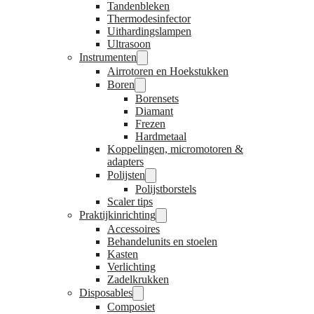
Tandenbleken
Thermodesinfector
Uithardingslampen
Ultrasoon
Instrumenten
Airrotoren en Hoekstukken
Boren
Borensets
Diamant
Frezen
Hardmetaal
Koppelingen, micromotoren &
adapters
Polijsten
Polijstborstels
Scaler tips
Praktijkinrichting
Accessoires
Behandelunits en stoelen
Kasten
Verlichting
Zadelkrukken
Disposables
Composiet