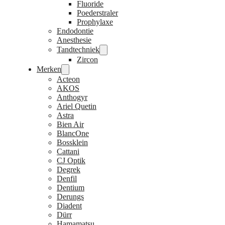
Fluoride
Poederstraler
Prophylaxe
Endodontie
Anesthesie
Tandtechniek
Zircon
Merken
Acteon
AKOS
Anthogyr
Ariel Quetin
Astra
Bien Air
BlancOne
Bossklein
Cattani
CJ Optik
Degrek
Denfil
Dentium
Derungs
Diadent
Dürr
Hamamatsu