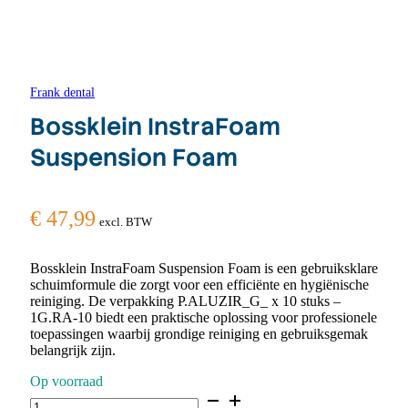
Frank dental
Bossklein InstraFoam
Suspension Foam
€
47,99
excl. BTW
Bossklein InstraFoam Suspension Foam is een gebruiksklare
schuimformule die zorgt voor een efficiënte en hygiënische
reiniging. De verpakking P.ALUZIR_G_ x 10 stuks –
1G.RA-10 biedt een praktische oplossing voor professionele
toepassingen waarbij grondige reiniging en gebruiksgemak
belangrijk zijn.
Op voorraad
Bossklein