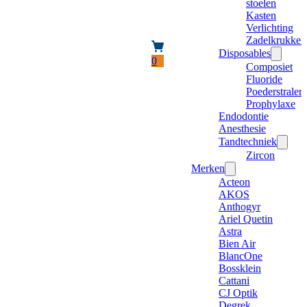
stoelen
Kasten
Verlichting
Zadelkrukken
Disposables
0
Composiet
Fluoride
Poederstraler
Prophylaxe
Endodontie
Anesthesie
Tandtechniek
Zircon
Merken
Acteon
AKOS
Anthogyr
Ariel Quetin
Astra
Bien Air
BlancOne
Bossklein
Cattani
CJ Optik
Degrek