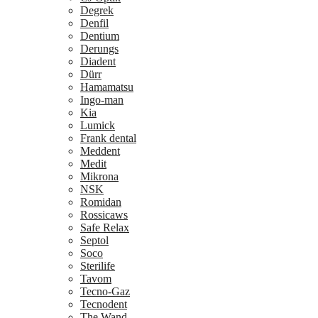
Degrek
Denfil
Dentium
Derungs
Diadent
Dürr
Hamamatsu
Ingo-man
Kia
Lumick
Frank dental
Meddent
Medit
Mikrona
NSK
Romidan
Rossicaws
Safe Relax
Septol
Soco
Sterilife
Tavom
Tecno-Gaz
Tecnodent
The Wand