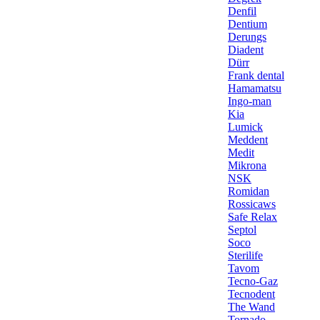
Denfil
Dentium
Derungs
Diadent
Dürr
Frank dental
Hamamatsu
Ingo-man
Kia
Lumick
Meddent
Medit
Mikrona
NSK
Romidan
Rossicaws
Safe Relax
Septol
Soco
Sterilife
Tavom
Tecno-Gaz
Tecnodent
The Wand
Tornado