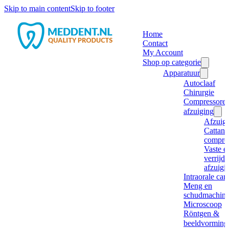
Skip to main content
Skip to footer
Home
Contact
My Account
Shop op categorie
Apparatuur
Autoclaaf
Chirurgie
Compressore
afzuiging
Afzuig
Cattani
compre
Vaste e
verrijd
afzuigi
Intraorale ca
Meng en
schudmachine
Microscoop
Röntgen &
beeldvorming