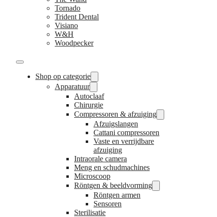
Tornado
Trident Dental
Visiano
W&H
Woodpecker
Shop op categorie
Apparatuur
Autoclaaf
Chirurgie
Compressoren & afzuiging
Afzuigslangen
Cattani compressoren
Vaste en verrijdbare
afzuiging
Intraorale camera
Meng en schudmachines
Microscoop
Röntgen & beeldvorming
Röntgen armen
Sensoren
Sterilisatie