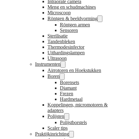
Intraorale camera
Meng en schudmachines
Microscoop
Röntgen & beeldvorming
Röntgen armen
Sensoren
Sterilisatie
Tandenbleken
Thermodesinfector
Uithardingslampen
Ultrasoon
Instrumenten
Airrotoren en Hoekstukken
Boren
Borensets
Diamant
Frezen
Hardmetaal
Koppelingen, micromotoren &
adapters
Polijsten
Polijstborstels
Scaler tips
Praktijkinrichting