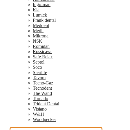
Ingo-man
Kia
Lumick
Frank dental
Meddent
Medit
Mikrona
NSK
Romidan
Rossicaws
Safe Relax
Septol
Soco
Sterilife
Tavom
Tecno-Gaz
Tecnodent
The Wand
Tornado
Trident Dental
Visiano
W&H
Woodpecker