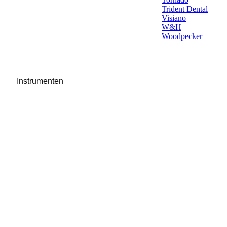
Trident Dental
Visiano
W&H
Woodpecker
Instrumenten