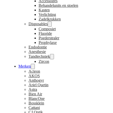
Accessoires
Behandelunits en stoelen
Kasten
Verlichting
Zadelkrukken
Disposables
Composiet
Fluoride
Poederstraler
Prophylaxe
Endodontie
Anesthesie
Tandtechniek
Zircon
Merken
Acteon
AKOS
Anthogyr
Ariel Quetin
Astra
Bien Air
BlancOne
Bossklein
Cattani
CJ Optik