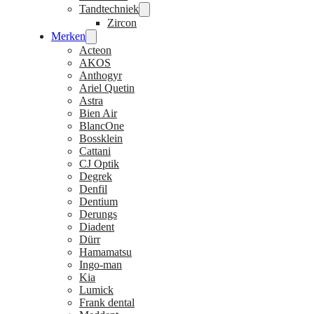
Tandtechniek
Zircon
Merken
Acteon
AKOS
Anthogyr
Ariel Quetin
Astra
Bien Air
BlancOne
Bossklein
Cattani
CJ Optik
Degrek
Denfil
Dentium
Derungs
Diadent
Dürr
Hamamatsu
Ingo-man
Kia
Lumick
Frank dental