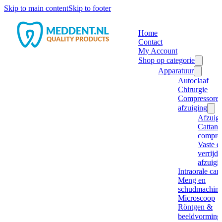
Skip to main content
Skip to footer
Home
Contact
My Account
Shop op categorie
Apparatuur
Autoclaaf
Chirurgie
Compressore
afzuiging
Afzuig
Cattani
compre
Vaste e
verrijd
afzuigi
Intraorale ca
Meng en
schudmachine
Microscoop
Röntgen &
beeldvorming