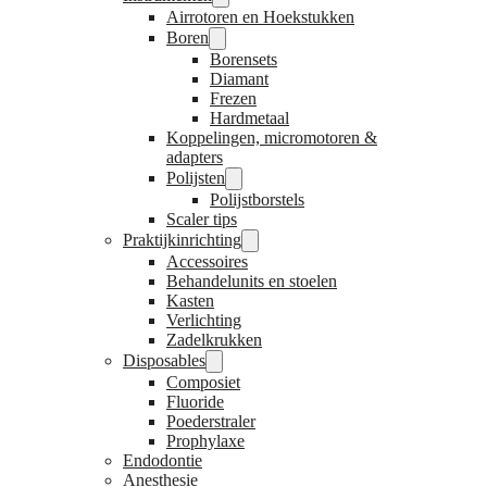
Airrotoren en Hoekstukken
Boren
Borensets
Diamant
Frezen
Hardmetaal
Koppelingen, micromotoren &
adapters
Polijsten
Polijstborstels
Scaler tips
Praktijkinrichting
Accessoires
Behandelunits en stoelen
Kasten
Verlichting
Zadelkrukken
Disposables
Composiet
Fluoride
Poederstraler
Prophylaxe
Endodontie
Anesthesie