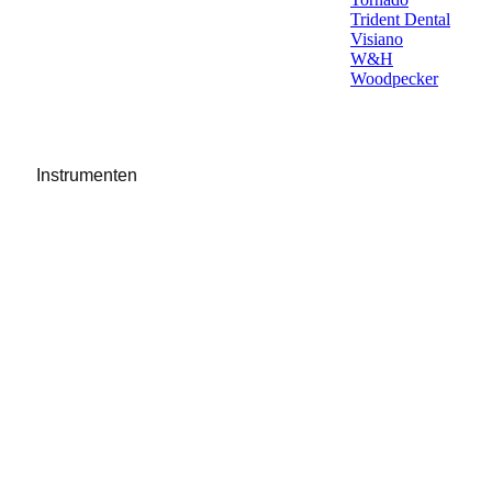
Trident Dental
Visiano
W&H
Woodpecker
Instrumenten