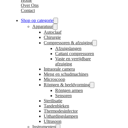
Home
Over Ons
Contact
Shop op categorie
Apparatuur
Autoclaaf
Chirurgie
Compressoren & afzuiging
Afzuigslangen
Cattani compressoren
Vaste en verrijdbare
afzuiging
Intraorale camera
Meng en schudmachines
Microscoop
Röntgen & beeldvorming
Röntgen armen
Sensoren
Sterilisatie
Tandenbleken
Thermodesinfector
Uithardingslampen
Ultrasoon
Instrumenten