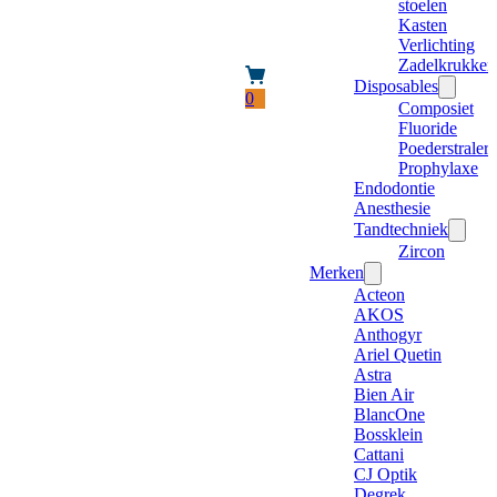
stoelen
Kasten
Verlichting
Zadelkrukken
Disposables
0
Composiet
Fluoride
Poederstraler
Prophylaxe
Endodontie
Anesthesie
Tandtechniek
Zircon
Merken
Acteon
AKOS
Anthogyr
Ariel Quetin
Astra
Bien Air
BlancOne
Bossklein
Cattani
CJ Optik
Degrek