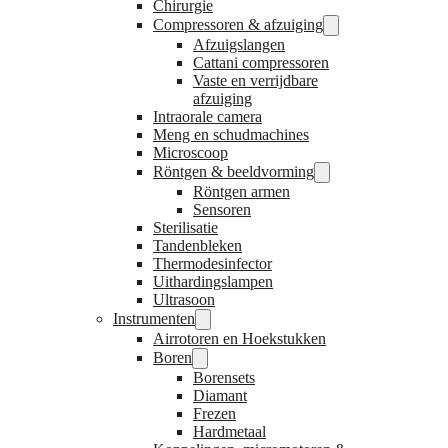
Chirurgie
Compressoren & afzuiging
Afzuigslangen
Cattani compressoren
Vaste en verrijdbare
afzuiging
Intraorale camera
Meng en schudmachines
Microscoop
Röntgen & beeldvorming
Röntgen armen
Sensoren
Sterilisatie
Tandenbleken
Thermodesinfector
Uithardingslampen
Ultrasoon
Instrumenten
Airrotoren en Hoekstukken
Boren
Borensets
Diamant
Frezen
Hardmetaal