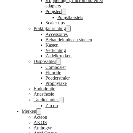
Koppelingen, micromotoren &
adapters
Polijsten
Polijstborstels
Scaler tips
Praktijkinrichting
Accessoires
Behandelunits en stoelen
Kasten
Verlichting
Zadelkrukken
Disposables
Composiet
Fluoride
Poederstraler
Prophylaxe
Endodontie
Anesthesie
Tandtechniek
Zircon
Merken
Acteon
AKOS
Anthogyr