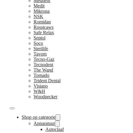
Meddent
Medit
Mikrona
NSK
Romidan
Rossicaws
Safe Relax
Septol
Soco
Sterilife
Tavom
Tecno-Gaz
Tecnodent
The Wand
Tornado
Trident Dental
Visiano
W&H
Woodpecker
Shop op categorie
Apparatuur
Autoclaaf