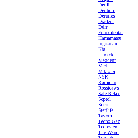
Denfil
Dentium
Derungs
Diadent
Dürr
Frank dental
Hamamatsu
Ingo-man
Kia
Lumick
Meddent
Medit
Mikrona
NSK
Romidan
Rossicaws
Safe Relax
Septol
Soco
Sterilife
Tavom
Tecno-Gaz
Tecnodent
The Wand
Tornado