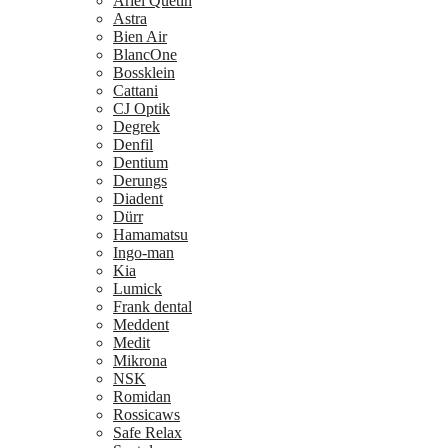
Ariel Quetin
Astra
Bien Air
BlancOne
Bossklein
Cattani
CJ Optik
Degrek
Denfil
Dentium
Derungs
Diadent
Dürr
Hamamatsu
Ingo-man
Kia
Lumick
Frank dental
Meddent
Medit
Mikrona
NSK
Romidan
Rossicaws
Safe Relax