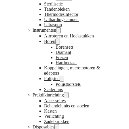
Sterilisatie
Tandenbleken
Thermodesinfector
Uithardingslampen
Ultrasoon
Instrumenten
Airrotoren en Hoekstukken
Boren
Borensets
Diamant
Frezen
Hardmetaal
Koppelingen, micromotoren &
adapters
Polijsten
Polijstborstels
Scaler tips
Praktijkinrichting
Accessoires
Behandelunits en stoelen
Kasten
Verlichting
Zadelkrukken
Disposables