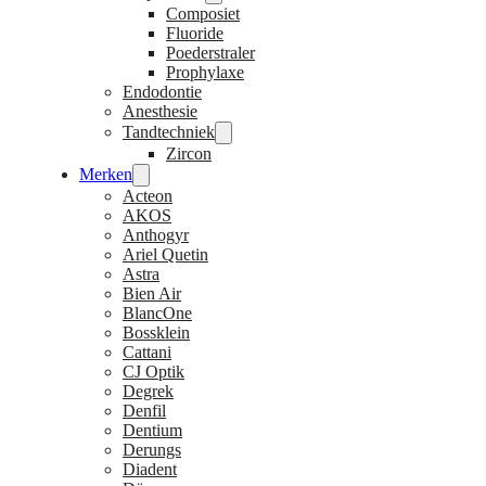
Composiet
Fluoride
Poederstraler
Prophylaxe
Endodontie
Anesthesie
Tandtechniek
Zircon
Merken
Acteon
AKOS
Anthogyr
Ariel Quetin
Astra
Bien Air
BlancOne
Bossklein
Cattani
CJ Optik
Degrek
Denfil
Dentium
Derungs
Diadent