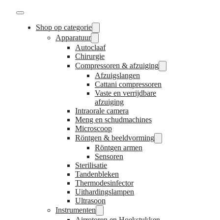
Shop op categorie
Apparatuur
Autoclaaf
Chirurgie
Compressoren & afzuiging
Afzuigslangen
Cattani compressoren
Vaste en verrijdbare
afzuiging
Intraorale camera
Meng en schudmachines
Microscoop
Röntgen & beeldvorming
Röntgen armen
Sensoren
Sterilisatie
Tandenbleken
Thermodesinfector
Uithardingslampen
Ultrasoon
Instrumenten
Airrotoren en Hoekstukken