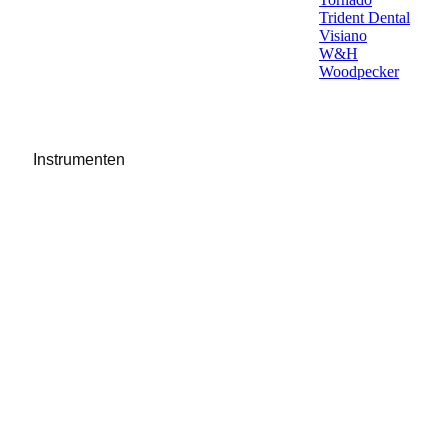
Trident Dental
Visiano
W&H
Woodpecker
Instrumenten