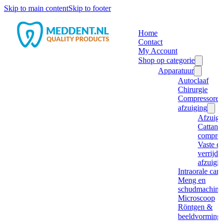
Skip to main content
Skip to footer
Home
Contact
My Account
Shop op categorie
Apparatuur
Autoclaaf
Chirurgie
Compressore
afzuiging
Afzuig
Cattani
compre
Vaste e
verrijd
afzuigi
Intraorale ca
Meng en
schudmachine
Microscoop
Röntgen &
beeldvorming