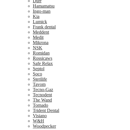
Dürr
Hamamatsu
Ingo-man
Kia
Lumick
Frank dental
Meddent
Medit
Mikrona
NSK
Romidan
Rossicaws
Safe Relax
Septol
Soco
Sterilife
Tavom
Tecno-Gaz
Tecnodent
The Wand
Tornado
Trident Dental
Visiano
W&H
Woodpecker