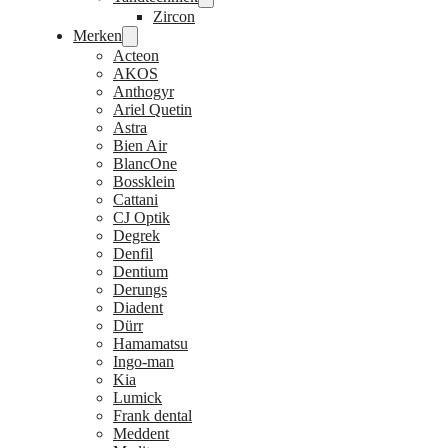
Zircon
Merken
Acteon
AKOS
Anthogyr
Ariel Quetin
Astra
Bien Air
BlancOne
Bossklein
Cattani
CJ Optik
Degrek
Denfil
Dentium
Derungs
Diadent
Dürr
Hamamatsu
Ingo-man
Kia
Lumick
Frank dental
Meddent