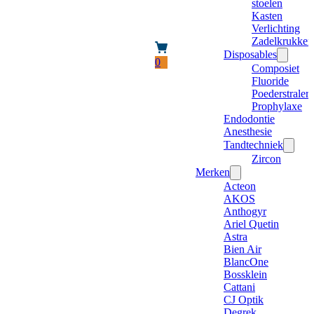
stoelen
Kasten
Verlichting
Zadelkrukken
Disposables
0
Composiet
Fluoride
Poederstraler
Prophylaxe
Endodontie
Anesthesie
Tandtechniek
Zircon
Merken
Acteon
AKOS
Anthogyr
Ariel Quetin
Astra
Bien Air
BlancOne
Bossklein
Cattani
CJ Optik
Degrek