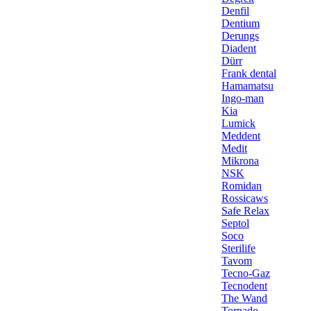
Denfil
Dentium
Derungs
Diadent
Dürr
Frank dental
Hamamatsu
Ingo-man
Kia
Lumick
Meddent
Medit
Mikrona
NSK
Romidan
Rossicaws
Safe Relax
Septol
Soco
Sterilife
Tavom
Tecno-Gaz
Tecnodent
The Wand
Tornado