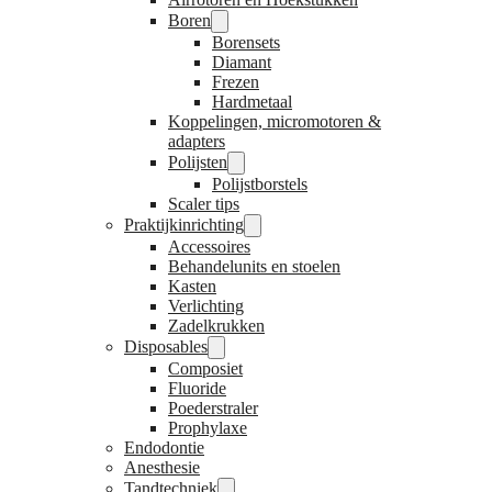
Boren
Borensets
Diamant
Frezen
Hardmetaal
Koppelingen, micromotoren &
adapters
Polijsten
Polijstborstels
Scaler tips
Praktijkinrichting
Accessoires
Behandelunits en stoelen
Kasten
Verlichting
Zadelkrukken
Disposables
Composiet
Fluoride
Poederstraler
Prophylaxe
Endodontie
Anesthesie
Tandtechniek