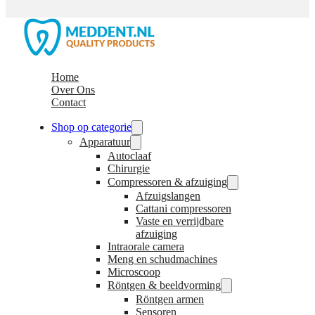
Home
Over Ons
Contact
Shop op categorie
Apparatuur
Autoclaaf
Chirurgie
Compressoren & afzuiging
Afzuigslangen
Cattani compressoren
Vaste en verrijdbare
afzuiging
Intraorale camera
Meng en schudmachines
Microscoop
Röntgen & beeldvorming
Röntgen armen
Sensoren