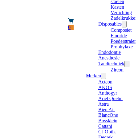
stoelen
Kasten
Verlichting
Zadelkrukken
Disposables
0
Composiet
Fluoride
Poederstraler
Prophylaxe
Endodontie
Anesthesie
Tandtechniek
Zircon
Merken
Acteon
AKOS
Anthogyr
Ariel Quetin
Astra
Bien Air
BlancOne
Bossklein
Cattani
CJ Optik
Degrek