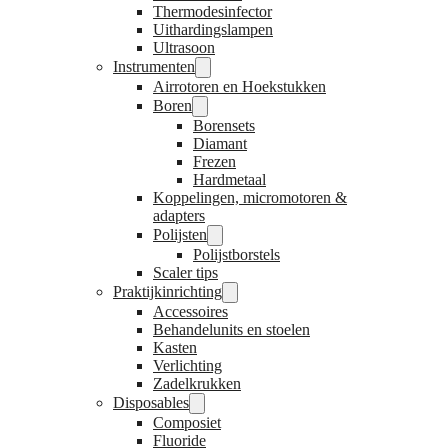
Thermodesinfector
Uithardingslampen
Ultrasoon
Instrumenten
Airrotoren en Hoekstukken
Boren
Borensets
Diamant
Frezen
Hardmetaal
Koppelingen, micromotoren &
adapters
Polijsten
Polijstborstels
Scaler tips
Praktijkinrichting
Accessoires
Behandelunits en stoelen
Kasten
Verlichting
Zadelkrukken
Disposables
Composiet
Fluoride