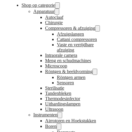
Shop op categorie
Apparatuur
Autoclaaf
Chirurgie
Compressoren & afzuiging
Afzuigslangen
Cattani compressoren
Vaste en verrijdbare
afzuiging
Intraorale camera
Meng en schudmachines
Microscoop
Röntgen & beeldvorming
Röntgen armen
Sensoren
Sterilisatie
Tandenbleken
Thermodesinfector
Uithardingslampen
Ultrasoon
Instrumenten
Airrotoren en Hoekstukken
Boren