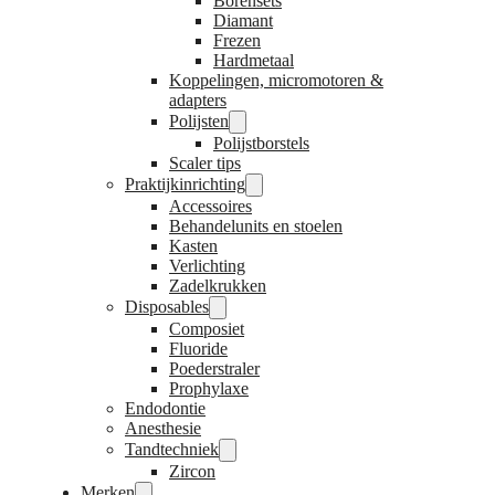
Borensets
Diamant
Frezen
Hardmetaal
Koppelingen, micromotoren &
adapters
Polijsten
Polijstborstels
Scaler tips
Praktijkinrichting
Accessoires
Behandelunits en stoelen
Kasten
Verlichting
Zadelkrukken
Disposables
Composiet
Fluoride
Poederstraler
Prophylaxe
Endodontie
Anesthesie
Tandtechniek
Zircon
Merken