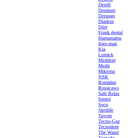
Denfil
Dentium
Derungs
Diadent
Dürr
Frank dental
Hamamatsu
Ingo-man
Kia
Lumick
Meddent
Medit
Mikrona
NSK
Romidan
Rossicaws
Safe Relax
Septol
Soco
Sterilife
Tavom
Tecno-Gaz
Tecnodent
The Wand
Tornado