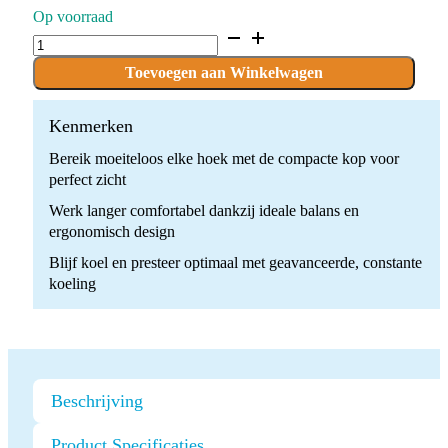
Op voorraad
Bien-
Air
BORA
Toevoegen aan Winkelwagen
L
+
4-
Kenmerken
WAY
Bereik moeiteloos elke hoek met de compacte kop voor
UNIFIX
SET
perfect zicht
quantity
Werk langer comfortabel dankzij ideale balans en
ergonomisch design
Blijf koel en presteer optimaal met geavanceerde, constante
koeling
Beschrijving
Product Specificaties