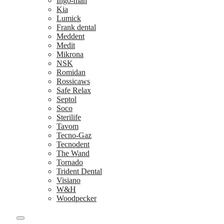
Ingo-man
Kia
Lumick
Frank dental
Meddent
Medit
Mikrona
NSK
Romidan
Rossicaws
Safe Relax
Septol
Soco
Sterilife
Tavom
Tecno-Gaz
Tecnodent
The Wand
Tornado
Trident Dental
Visiano
W&H
Woodpecker