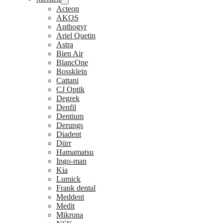
Acteon
AKOS
Anthogyr
Ariel Quetin
Astra
Bien Air
BlancOne
Bossklein
Cattani
CJ Optik
Degrek
Denfil
Dentium
Derungs
Diadent
Dürr
Hamamatsu
Ingo-man
Kia
Lumick
Frank dental
Meddent
Medit
Mikrona