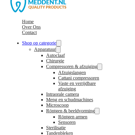
Home
Over Ons
Contact
Shop op categorie
Apparatuur
Autoclaaf
Chirurgie
Compressoren & afzuiging
Afzuigslangen
Cattani compressoren
Vaste en verrijdbare
afzuiging
Intraorale camera
Meng en schudmachines
Microscoop
Röntgen & beeldvorming
Röntgen armen
Sensoren
Sterilisatie
Tandenbleken