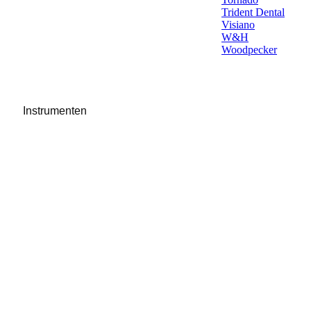
Trident Dental
Visiano
W&H
Woodpecker
Instrumenten