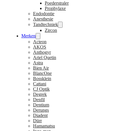
Poederstraler
Prophylaxe
Endodontie
Anesthesie
Tandtechniek
Zircon
Merken
Acteon
AKOS
Anthogyr
Ariel Quetin
Astra
Bien Air
BlancOne
Bossklein
Cattani
CJ Optik
Degrek
Denfil
Dentium
Derungs
Diadent
Dürr
Hamamatsu