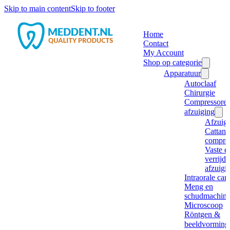
Skip to main content
Skip to footer
Home
Contact
My Account
Shop op categorie
Apparatuur
Autoclaaf
Chirurgie
Compressore
afzuiging
Afzuig
Cattani
compre
Vaste e
verrijd
afzuigi
Intraorale ca
Meng en
schudmachine
Microscoop
Röntgen &
beeldvorming