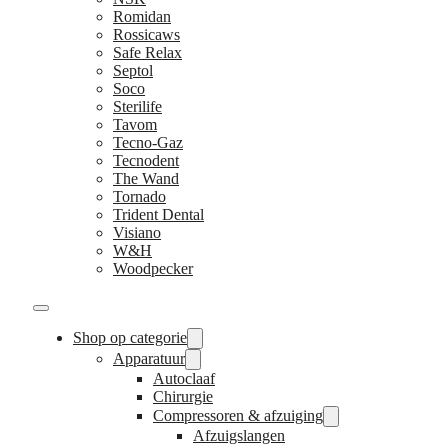
Romidan
Rossicaws
Safe Relax
Septol
Soco
Sterilife
Tavom
Tecno-Gaz
Tecnodent
The Wand
Tornado
Trident Dental
Visiano
W&H
Woodpecker
Shop op categorie
Apparatuur
Autoclaaf
Chirurgie
Compressoren & afzuiging
Afzuigslangen