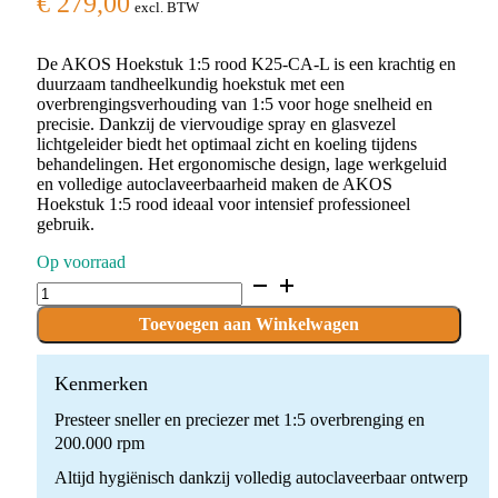
€
279,00
excl. BTW
De AKOS Hoekstuk 1:5 rood K25-CA-L is een krachtig en
duurzaam tandheelkundig hoekstuk met een
overbrengingsverhouding van 1:5 voor hoge snelheid en
precisie. Dankzij de viervoudige spray en glasvezel
lichtgeleider biedt het optimaal zicht en koeling tijdens
behandelingen. Het ergonomische design, lage werkgeluid
en volledige autoclaveerbaarheid maken de AKOS
Hoekstuk 1:5 rood ideaal voor intensief professioneel
gebruik.
Op voorraad
AKOS
Hoekstuk
1:5
Toevoegen aan Winkelwagen
rood
K25-
CA-
Kenmerken
L
Presteer sneller en preciezer met 1:5 overbrenging en
quantity
200.000 rpm
Altijd hygiënisch dankzij volledig autoclaveerbaar ontwerp