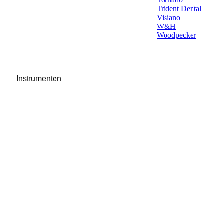
Trident Dental
Visiano
W&H
Woodpecker
Instrumenten