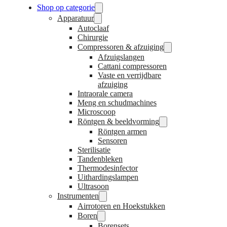
Shop op categorie
Apparatuur
Autoclaaf
Chirurgie
Compressoren & afzuiging
Afzuigslangen
Cattani compressoren
Vaste en verrijdbare
afzuiging
Intraorale camera
Meng en schudmachines
Microscoop
Röntgen & beeldvorming
Röntgen armen
Sensoren
Sterilisatie
Tandenbleken
Thermodesinfector
Uithardingslampen
Ultrasoon
Instrumenten
Airrotoren en Hoekstukken
Boren
Borensets