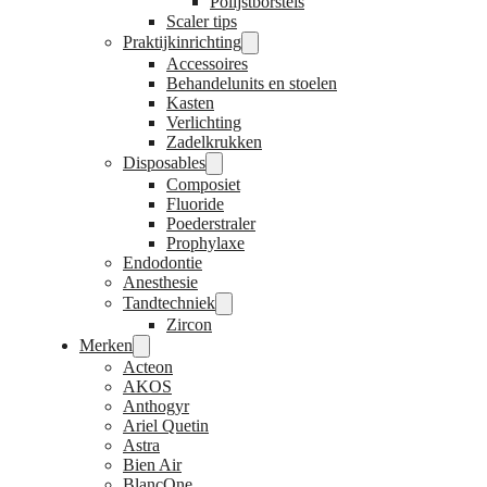
Polijstborstels
Scaler tips
Praktijkinrichting
Accessoires
Behandelunits en stoelen
Kasten
Verlichting
Zadelkrukken
Disposables
Composiet
Fluoride
Poederstraler
Prophylaxe
Endodontie
Anesthesie
Tandtechniek
Zircon
Merken
Acteon
AKOS
Anthogyr
Ariel Quetin
Astra
Bien Air
BlancOne