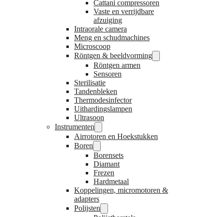
Cattani compressoren
Vaste en verrijdbare
afzuiging
Intraorale camera
Meng en schudmachines
Microscoop
Röntgen & beeldvorming
Röntgen armen
Sensoren
Sterilisatie
Tandenbleken
Thermodesinfector
Uithardingslampen
Ultrasoon
Instrumenten
Airrotoren en Hoekstukken
Boren
Borensets
Diamant
Frezen
Hardmetaal
Koppelingen, micromotoren &
adapters
Polijsten