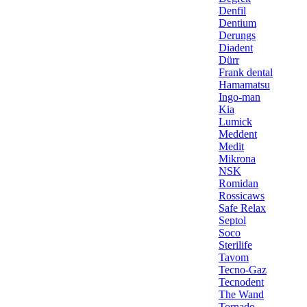
Denfil
Dentium
Derungs
Diadent
Dürr
Frank dental
Hamamatsu
Ingo-man
Kia
Lumick
Meddent
Medit
Mikrona
NSK
Romidan
Rossicaws
Safe Relax
Septol
Soco
Sterilife
Tavom
Tecno-Gaz
Tecnodent
The Wand
Tornado