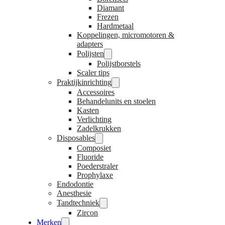
Diamant
Frezen
Hardmetaal
Koppelingen, micromotoren &
adapters
Polijsten
Polijstborstels
Scaler tips
Praktijkinrichting
Accessoires
Behandelunits en stoelen
Kasten
Verlichting
Zadelkrukken
Disposables
Composiet
Fluoride
Poederstraler
Prophylaxe
Endodontie
Anesthesie
Tandtechniek
Zircon
Merken