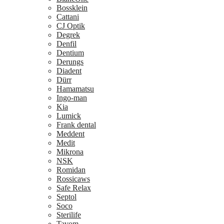
Bossklein
Cattani
CJ Optik
Degrek
Denfil
Dentium
Derungs
Diadent
Dürr
Hamamatsu
Ingo-man
Kia
Lumick
Frank dental
Meddent
Medit
Mikrona
NSK
Romidan
Rossicaws
Safe Relax
Septol
Soco
Sterilife
Tavom