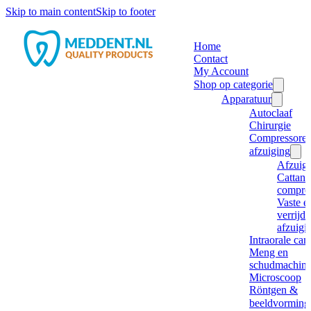
Skip to main content
Skip to footer
Home
Contact
My Account
Shop op categorie
Apparatuur
Autoclaaf
Chirurgie
Compressore
afzuiging
Afzuig
Cattani
compre
Vaste e
verrijd
afzuigi
Intraorale ca
Meng en
schudmachine
Microscoop
Röntgen &
beeldvorming