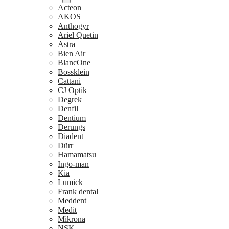
Acteon
AKOS
Anthogyr
Ariel Quetin
Astra
Bien Air
BlancOne
Bossklein
Cattani
CJ Optik
Degrek
Denfil
Dentium
Derungs
Diadent
Dürr
Hamamatsu
Ingo-man
Kia
Lumick
Frank dental
Meddent
Medit
Mikrona
NSK