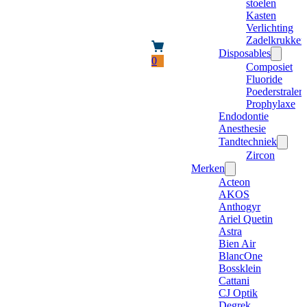
stoelen
Kasten
Verlichting
Zadelkrukken
Disposables
0
Composiet
Fluoride
Poederstraler
Prophylaxe
Endodontie
Anesthesie
Tandtechniek
Zircon
Merken
Acteon
AKOS
Anthogyr
Ariel Quetin
Astra
Bien Air
BlancOne
Bossklein
Cattani
CJ Optik
Degrek