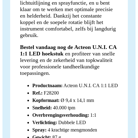
lichtuitlijning en sprayfunctie, en u bent
klaar om te werken met optimale precisie
en helderheid. Dankzij het constante
koppel en de soepele rotatie blijft het
instrument comfortabel, zelfs bij langdurig
gebruik.
Bestel vandaag nog de Acteon U.N.I. CA
1:1 LED hoekstuk
en profiteer van snelle
levering en de zekerheid van topkwaliteit
voor professionele tandheelkundige
toepassingen.
Productnaam:
Acteon U.N.I. CA 1:1 LED
Ref.:
F28200
Kopformaat:
Ø 9,4 x 14,1 mm
Snelheid:
40.000 tpm
Overbrengingsverhouding:
1:1
Verlichting:
Dubbele LED
Spray:
4 krachtige mengmonden
Gewicht:
87 g