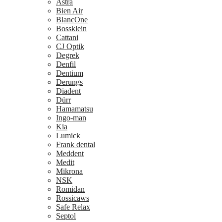
Astra
Bien Air
BlancOne
Bossklein
Cattani
CJ Optik
Degrek
Denfil
Dentium
Derungs
Diadent
Dürr
Hamamatsu
Ingo-man
Kia
Lumick
Frank dental
Meddent
Medit
Mikrona
NSK
Romidan
Rossicaws
Safe Relax
Septol