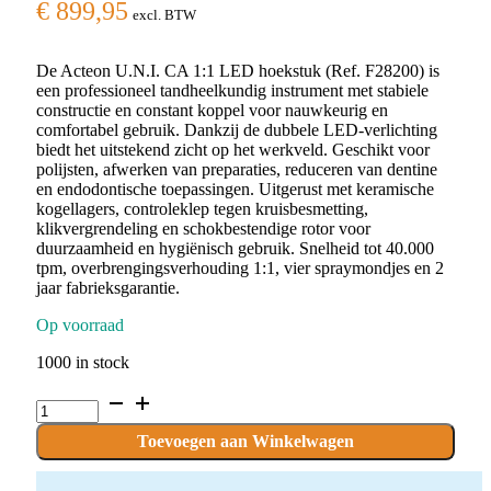
€
899,95
excl. BTW
De Acteon U.N.I. CA 1:1 LED hoekstuk (Ref. F28200) is
een professioneel tandheelkundig instrument met stabiele
constructie en constant koppel voor nauwkeurig en
comfortabel gebruik. Dankzij de dubbele LED-verlichting
biedt het uitstekend zicht op het werkveld. Geschikt voor
polijsten, afwerken van preparaties, reduceren van dentine
en endodontische toepassingen. Uitgerust met keramische
kogellagers, controleklep tegen kruisbesmetting,
klikvergrendeling en schokbestendige rotor voor
duurzaamheid en hygiënisch gebruik. Snelheid tot 40.000
tpm, overbrengingsverhouding 1:1, vier spraymondjes en 2
jaar fabrieksgarantie.
Op voorraad
1000 in stock
Acteon
U.N.I.
CA
Toevoegen aan Winkelwagen
1:1
LED