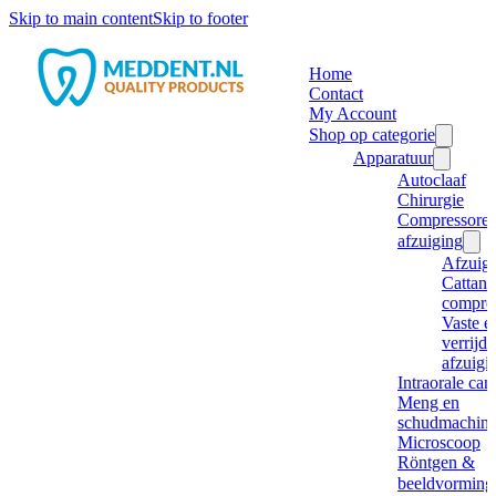
Skip to main content
Skip to footer
Home
Contact
My Account
Shop op categorie
Apparatuur
Autoclaaf
Chirurgie
Compressore
afzuiging
Afzuig
Cattani
compre
Vaste e
verrijd
afzuigi
Intraorale ca
Meng en
schudmachine
Microscoop
Röntgen &
beeldvorming