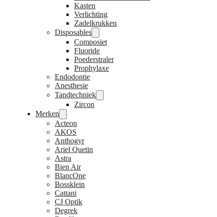
Kasten
Verlichting
Zadelkrukken
Disposables
Composiet
Fluoride
Poederstraler
Prophylaxe
Endodontie
Anesthesie
Tandtechniek
Zircon
Merken
Acteon
AKOS
Anthogyr
Ariel Quetin
Astra
Bien Air
BlancOne
Bossklein
Cattani
CJ Optik
Degrek