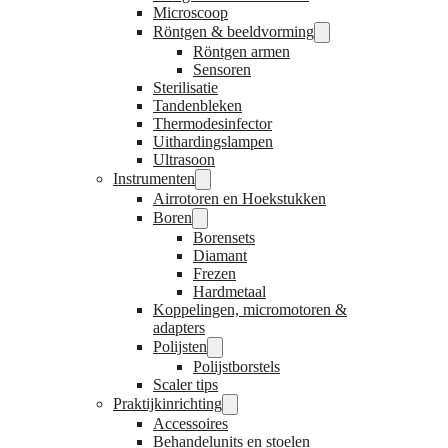
Microscoop
Röntgen & beeldvorming
Röntgen armen
Sensoren
Sterilisatie
Tandenbleken
Thermodesinfector
Uithardingslampen
Ultrasoon
Instrumenten
Airrotoren en Hoekstukken
Boren
Borensets
Diamant
Frezen
Hardmetaal
Koppelingen, micromotoren &
adapters
Polijsten
Polijstborstels
Scaler tips
Praktijkinrichting
Accessoires
Behandelunits en stoelen