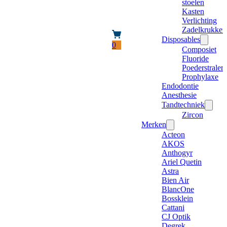
stoelen
Kasten
Verlichting
Zadelkrukken
Disposables
0
Composiet
Fluoride
Poederstraler
Prophylaxe
Endodontie
Anesthesie
Tandtechniek
Zircon
Merken
Acteon
AKOS
Anthogyr
Ariel Quetin
Astra
Bien Air
BlancOne
Bossklein
Cattani
CJ Optik
Degrek