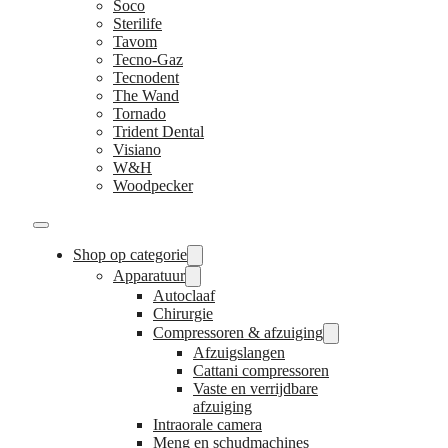
Soco
Sterilife
Tavom
Tecno-Gaz
Tecnodent
The Wand
Tornado
Trident Dental
Visiano
W&H
Woodpecker
Shop op categorie
Apparatuur
Autoclaaf
Chirurgie
Compressoren & afzuiging
Afzuigslangen
Cattani compressoren
Vaste en verrijdbare
afzuiging
Intraorale camera
Meng en schudmachines