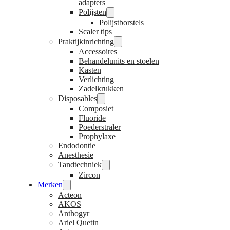
adapters
Polijsten
Polijstborstels
Scaler tips
Praktijkinrichting
Accessoires
Behandelunits en stoelen
Kasten
Verlichting
Zadelkrukken
Disposables
Composiet
Fluoride
Poederstraler
Prophylaxe
Endodontie
Anesthesie
Tandtechniek
Zircon
Merken
Acteon
AKOS
Anthogyr
Ariel Quetin