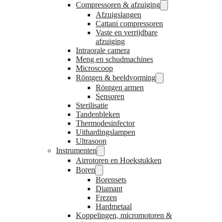
Compressoren & afzuiging
Afzuigslangen
Cattani compressoren
Vaste en verrijdbare
afzuiging
Intraorale camera
Meng en schudmachines
Microscoop
Röntgen & beeldvorming
Röntgen armen
Sensoren
Sterilisatie
Tandenbleken
Thermodesinfector
Uithardingslampen
Ultrasoon
Instrumenten
Airrotoren en Hoekstukken
Boren
Borensets
Diamant
Frezen
Hardmetaal
Koppelingen, micromotoren &