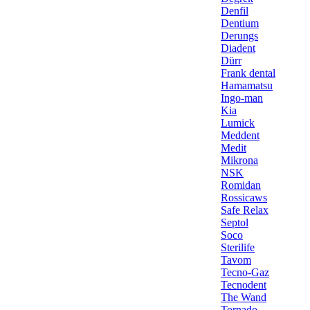
Denfil
Dentium
Derungs
Diadent
Dürr
Frank dental
Hamamatsu
Ingo-man
Kia
Lumick
Meddent
Medit
Mikrona
NSK
Romidan
Rossicaws
Safe Relax
Septol
Soco
Sterilife
Tavom
Tecno-Gaz
Tecnodent
The Wand
Tornado