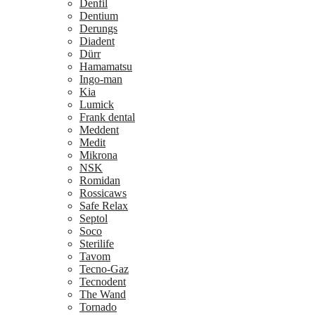
Denfil
Dentium
Derungs
Diadent
Dürr
Hamamatsu
Ingo-man
Kia
Lumick
Frank dental
Meddent
Medit
Mikrona
NSK
Romidan
Rossicaws
Safe Relax
Septol
Soco
Sterilife
Tavom
Tecno-Gaz
Tecnodent
The Wand
Tornado