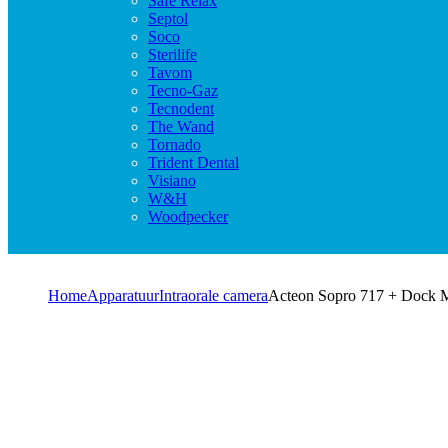
Safe Relax
Septol
Soco
Sterilife
Tavom
Tecno-Gaz
Tecnodent
The Wand
Tornado
Trident Dental
Visiano
W&H
Woodpecker
Home
Apparatuur
Intraorale camera
Acteon Sopro 717 + Dock