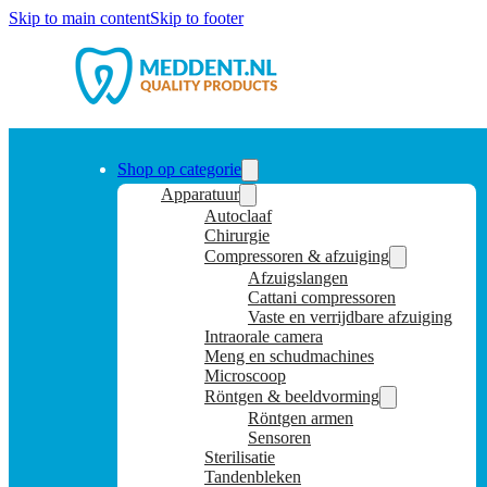
Skip to main content
Skip to footer
Shop op categorie
Apparatuur
Autoclaaf
Chirurgie
Compressoren & afzuiging
Afzuigslangen
Cattani compressoren
Vaste en verrijdbare afzuiging
Intraorale camera
Meng en schudmachines
Microscoop
Röntgen & beeldvorming
Röntgen armen
Sensoren
Sterilisatie
Tandenbleken