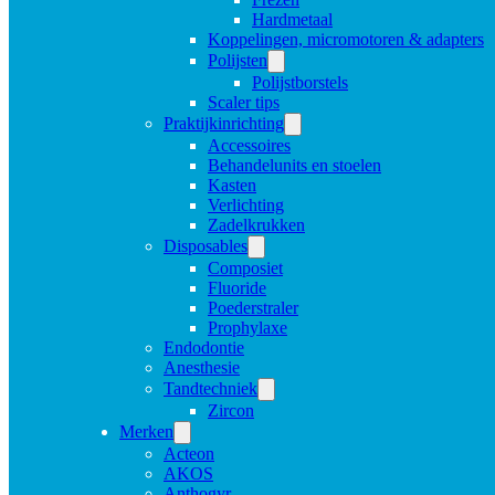
Hardmetaal
Koppelingen, micromotoren & adapters
Polijsten
Polijstborstels
Scaler tips
Praktijkinrichting
Accessoires
Behandelunits en stoelen
Kasten
Verlichting
Zadelkrukken
Disposables
Composiet
Fluoride
Poederstraler
Prophylaxe
Endodontie
Anesthesie
Tandtechniek
Zircon
Merken
Acteon
AKOS
Anthogyr