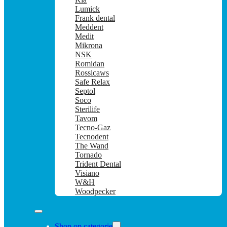
Lumick
Frank dental
Meddent
Medit
Mikrona
NSK
Romidan
Rossicaws
Safe Relax
Septol
Soco
Sterilife
Tavom
Tecno-Gaz
Tecnodent
The Wand
Tornado
Trident Dental
Visiano
W&H
Woodpecker
Shop op categorie