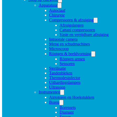
Apparatuur
Autoclaaf
Chirurgie
Compressoren & afzuiging
Afzuigslangen
Cattani compressoren
Vaste en verrijdbare afzuiging
Intraorale camera
Meng en schudmachines
Microscoop
Röntgen & beeldvorming
Röntgen armen
Sensoren
Sterilisatie
Tandenbleken
Thermodesinfector
Uithardingslampen
Ultrasoon
Instrumenten
Airrotoren en Hoekstukken
Boren
Borensets
Diamant
Frezen