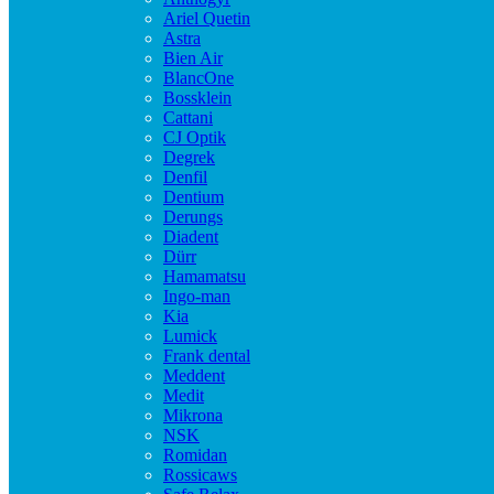
Ariel Quetin
Astra
Bien Air
BlancOne
Bossklein
Cattani
CJ Optik
Degrek
Denfil
Dentium
Derungs
Diadent
Dürr
Hamamatsu
Ingo-man
Kia
Lumick
Frank dental
Meddent
Medit
Mikrona
NSK
Romidan
Rossicaws