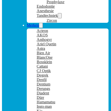
Prophylaxe
Endodontie
Anesthesie
Tandtechniek
Zircon
Merken
Acteon
AKOS
Anthogyr
Ariel Quetin
Astra
Bien Air
BlancOne
Bossklein
Cattani
CJ Optik
Degrek
Denfil
Dentium
Derungs
Diadent
Dürr
Hamamatsu
Ingo-man
Kia