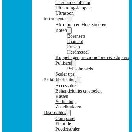
Thermodesinfector
Uithardingslampen
Ultrasoon
Instrumenten
Airrotoren en Hoekstukken
Boren
Borensets
Diamant
Frezen
Hardmetaal
Koppelingen, micromotoren & adapters
Polijsten
Polijstborstels
Scaler tips
Praktijkinrichting
Accessoires
Behandelunits en stoelen
Kasten
Verlichting
Zadelkrukken
Disposables
Composiet
Fluoride
Poederstraler