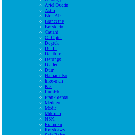
Ariel Quetin
Astra
Bien Air
BlancOne
Bossklein
Cattani
CJ Optik
Degrek
Denfil
Dentium
Derungs
Diadent
Dürr
Hamamatsu
Ingo-man
Kia
Lumick
Frank dental
Meddent
Medit
Mikrona
NSK
Romidan
Rossicaws