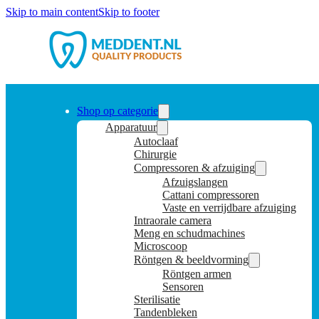
Skip to main content
Skip to footer
Shop op categorie
Apparatuur
Autoclaaf
Chirurgie
Compressoren & afzuiging
Afzuigslangen
Cattani compressoren
Vaste en verrijdbare afzuiging
Intraorale camera
Meng en schudmachines
Microscoop
Röntgen & beeldvorming
Röntgen armen
Sensoren
Sterilisatie
Tandenbleken