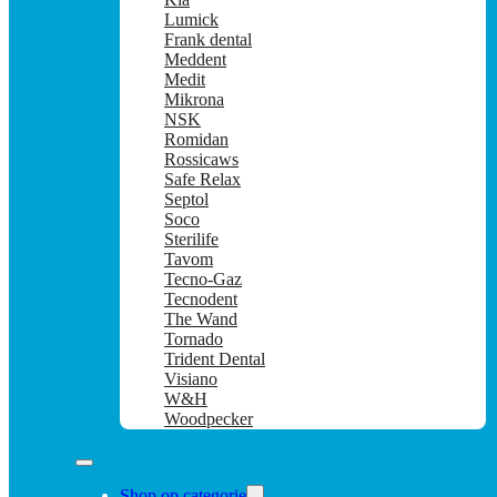
Lumick
Frank dental
Meddent
Medit
Mikrona
NSK
Romidan
Rossicaws
Safe Relax
Septol
Soco
Sterilife
Tavom
Tecno-Gaz
Tecnodent
The Wand
Tornado
Trident Dental
Visiano
W&H
Woodpecker
Shop op categorie