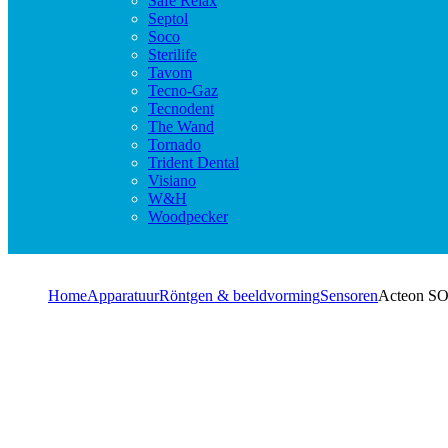
Safe Relax
Septol
Soco
Sterilife
Tavom
Tecno-Gaz
Tecnodent
The Wand
Tornado
Trident Dental
Visiano
W&H
Woodpecker
Home
Apparatuur
Röntgen & beeldvorming
Sensoren
Acteon SOP