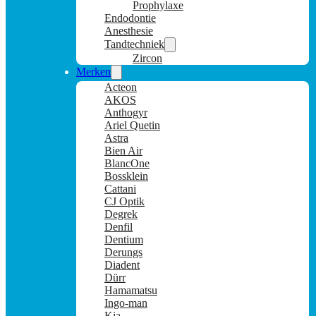
Prophylaxe
Endodontie
Anesthesie
Tandtechniek
Zircon
Merken
Acteon
AKOS
Anthogyr
Ariel Quetin
Astra
Bien Air
BlancOne
Bossklein
Cattani
CJ Optik
Degrek
Denfil
Dentium
Derungs
Diadent
Dürr
Hamamatsu
Ingo-man
Kia