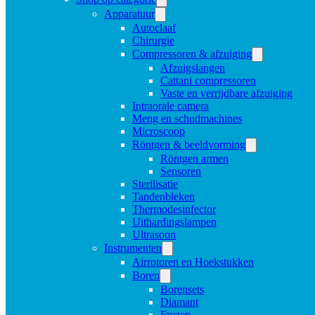
Apparatuur
Autoclaaf
Chirurgie
Compressoren & afzuiging
Afzuigslangen
Cattani compressoren
Vaste en verrijdbare afzuiging
Intraorale camera
Meng en schudmachines
Microscoop
Röntgen & beeldvorming
Röntgen armen
Sensoren
Sterilisatie
Tandenbleken
Thermodesinfector
Uithardingslampen
Ultrasoon
Instrumenten
Airrotoren en Hoekstukken
Boren
Borensets
Diamant
Frezen