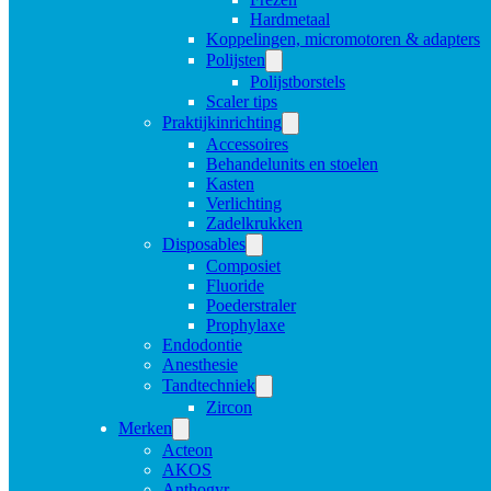
Hardmetaal
Koppelingen, micromotoren & adapters
Polijsten
Polijstborstels
Scaler tips
Praktijkinrichting
Accessoires
Behandelunits en stoelen
Kasten
Verlichting
Zadelkrukken
Disposables
Composiet
Fluoride
Poederstraler
Prophylaxe
Endodontie
Anesthesie
Tandtechniek
Zircon
Merken
Acteon
AKOS
Anthogyr