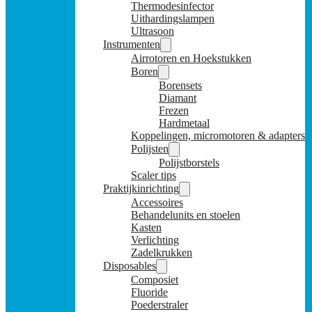
Thermodesinfector
Uithardingslampen
Ultrasoon
Instrumenten
Airrotoren en Hoekstukken
Boren
Borensets
Diamant
Frezen
Hardmetaal
Koppelingen, micromotoren & adapters
Polijsten
Polijstborstels
Scaler tips
Praktijkinrichting
Accessoires
Behandelunits en stoelen
Kasten
Verlichting
Zadelkrukken
Disposables
Composiet
Fluoride
Poederstraler