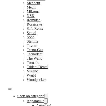
Meddent
Medit
Mikrona
NSK
Romidan
Rossicaws
Safe Relax
Septol
Soco
Sterilife
Tavom
Tecno-Gaz
Tecnodent
The Wand
Tornado
Trident Dental
Visiano
W&H
Woodpecker
Shop op categorie
Apparatuur
Autoclaaf