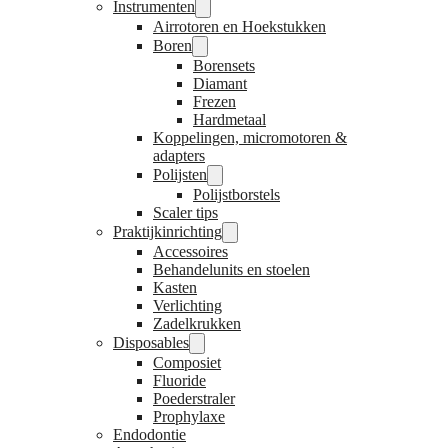
Instrumenten
Airrotoren en Hoekstukken
Boren
Borensets
Diamant
Frezen
Hardmetaal
Koppelingen, micromotoren &
adapters
Polijsten
Polijstborstels
Scaler tips
Praktijkinrichting
Accessoires
Behandelunits en stoelen
Kasten
Verlichting
Zadelkrukken
Disposables
Composiet
Fluoride
Poederstraler
Prophylaxe
Endodontie