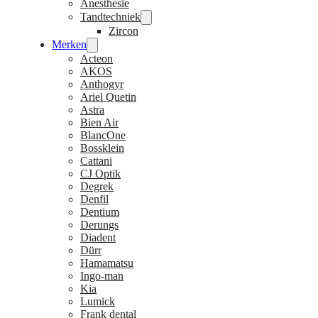
Anesthesie
Tandtechniek
Zircon
Merken
Acteon
AKOS
Anthogyr
Ariel Quetin
Astra
Bien Air
BlancOne
Bossklein
Cattani
CJ Optik
Degrek
Denfil
Dentium
Derungs
Diadent
Dürr
Hamamatsu
Ingo-man
Kia
Lumick
Frank dental