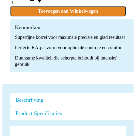
x
10
Toevoegen aan Winkelwagen
stuks
quantity
Kenmerken
Superfijne korrel voor maximale precisie en glad resultaat
Perfecte RA-pasvorm voor optimale controle en comfort
Duurzame kwaliteit die scherpte behoudt bij intensief
gebruik
Beschrijving
Product Specificaties