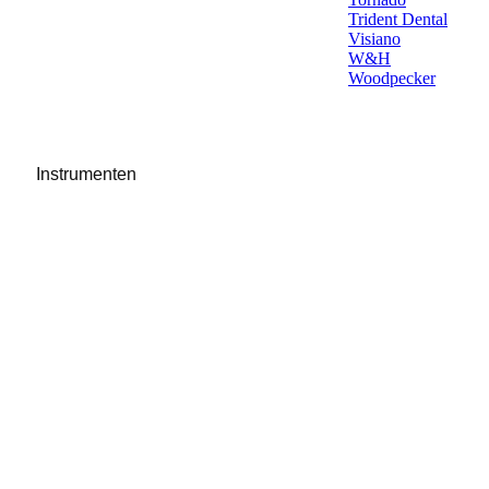
Trident Dental
Visiano
W&H
Woodpecker
Instrumenten