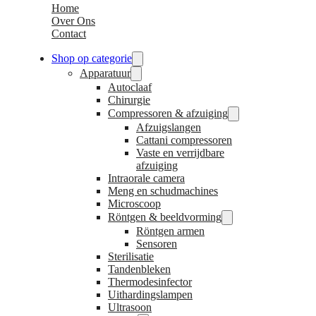
Home
Over Ons
Contact
Shop op categorie
Apparatuur
Autoclaaf
Chirurgie
Compressoren & afzuiging
Afzuigslangen
Cattani compressoren
Vaste en verrijdbare
afzuiging
Intraorale camera
Meng en schudmachines
Microscoop
Röntgen & beeldvorming
Röntgen armen
Sensoren
Sterilisatie
Tandenbleken
Thermodesinfector
Uithardingslampen
Ultrasoon