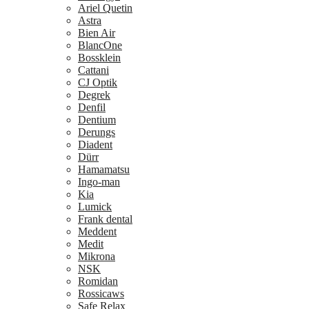
Ariel Quetin
Astra
Bien Air
BlancOne
Bossklein
Cattani
CJ Optik
Degrek
Denfil
Dentium
Derungs
Diadent
Dürr
Hamamatsu
Ingo-man
Kia
Lumick
Frank dental
Meddent
Medit
Mikrona
NSK
Romidan
Rossicaws
Safe Relax