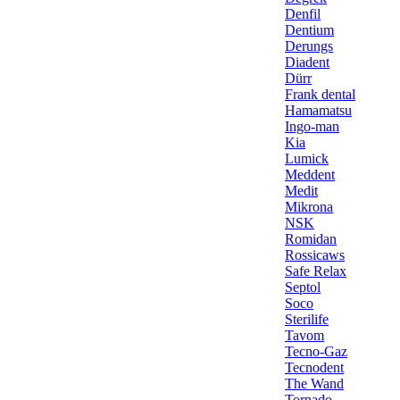
Denfil
Dentium
Derungs
Diadent
Dürr
Frank dental
Hamamatsu
Ingo-man
Kia
Lumick
Meddent
Medit
Mikrona
NSK
Romidan
Rossicaws
Safe Relax
Septol
Soco
Sterilife
Tavom
Tecno-Gaz
Tecnodent
The Wand
Tornado