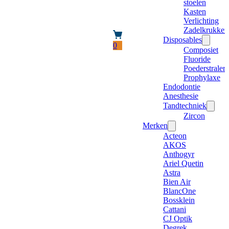
stoelen
Kasten
Verlichting
Zadelkrukken
Disposables
0
Composiet
Fluoride
Poederstraler
Prophylaxe
Endodontie
Anesthesie
Tandtechniek
Zircon
Merken
Acteon
AKOS
Anthogyr
Ariel Quetin
Astra
Bien Air
BlancOne
Bossklein
Cattani
CJ Optik
Degrek