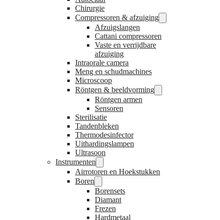
Chirurgie
Compressoren & afzuiging
Afzuigslangen
Cattani compressoren
Vaste en verrijdbare
afzuiging
Intraorale camera
Meng en schudmachines
Microscoop
Röntgen & beeldvorming
Röntgen armen
Sensoren
Sterilisatie
Tandenbleken
Thermodesinfector
Uithardingslampen
Ultrasoon
Instrumenten
Airrotoren en Hoekstukken
Boren
Borensets
Diamant
Frezen
Hardmetaal