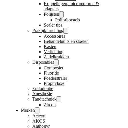
Koppelingen, micromotoren &
adapters
Polijsten
Polijstborstels
Scaler tips
Praktijkinrichting
Accessoires
Behandelunits en stoelen
Kasten
Verlichting
Zadelkrukken
Disposables
Composiet
Fluoride
Poederstraler
Prophylaxe
Endodontie
Anesthesie
Tandtechniek
Zircon
Merken
Acteon
AKOS
Anthogyr