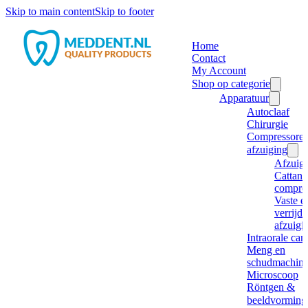
Skip to main content
Skip to footer
Home
Contact
My Account
Shop op categorie
Apparatuur
Autoclaaf
Chirurgie
Compressore
afzuiging
Afzuig
Cattani
compre
Vaste e
verrijd
afzuigi
Intraorale ca
Meng en
schudmachine
Microscoop
Röntgen &
beeldvorming