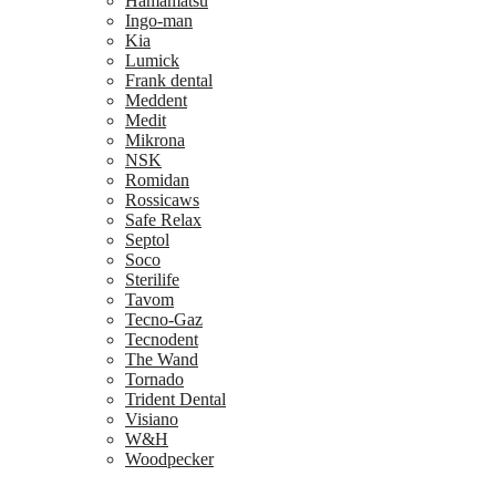
Hamamatsu
Ingo-man
Kia
Lumick
Frank dental
Meddent
Medit
Mikrona
NSK
Romidan
Rossicaws
Safe Relax
Septol
Soco
Sterilife
Tavom
Tecno-Gaz
Tecnodent
The Wand
Tornado
Trident Dental
Visiano
W&H
Woodpecker