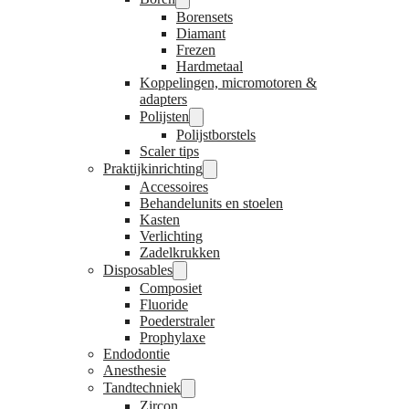
Borensets
Diamant
Frezen
Hardmetaal
Koppelingen, micromotoren &
adapters
Polijsten
Polijstborstels
Scaler tips
Praktijkinrichting
Accessoires
Behandelunits en stoelen
Kasten
Verlichting
Zadelkrukken
Disposables
Composiet
Fluoride
Poederstraler
Prophylaxe
Endodontie
Anesthesie
Tandtechniek
Zircon