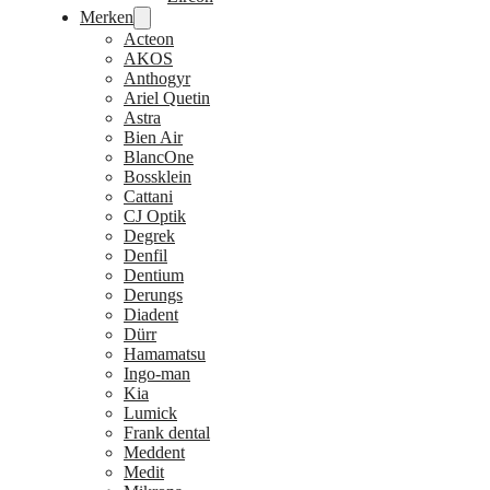
Merken
Acteon
AKOS
Anthogyr
Ariel Quetin
Astra
Bien Air
BlancOne
Bossklein
Cattani
CJ Optik
Degrek
Denfil
Dentium
Derungs
Diadent
Dürr
Hamamatsu
Ingo-man
Kia
Lumick
Frank dental
Meddent
Medit