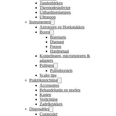
Tandenbleken
Thermodesinfector
Uithardingslampen
Ultrasoon
Instrumenten
Airrotoren en Hoekstukken
Boren
Borensets
Diamant
Frezen
Hardmetaal
Koppelingen, micromotoren &
adapters
Polijsten
Polijstborstels
Scaler tips
Praktijkinrichting
Accessoires
Behandelunits en stoelen
Kasten
Verlichting
Zadelkrukken
Disposables
Composiet