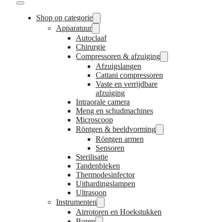
Shop op categorie
Apparatuur
Autoclaaf
Chirurgie
Compressoren & afzuiging
Afzuigslangen
Cattani compressoren
Vaste en verrijdbare
afzuiging
Intraorale camera
Meng en schudmachines
Microscoop
Röntgen & beeldvorming
Röntgen armen
Sensoren
Sterilisatie
Tandenbleken
Thermodesinfector
Uithardingslampen
Ultrasoon
Instrumenten
Airrotoren en Hoekstukken
Boren