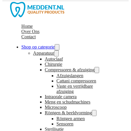
Home
Over Ons
Contact
Shop op categorie
Apparatuur
Autoclaaf
Chirurgie
Compressoren & afzuiging
Afzuigslangen
Cattani compressoren
Vaste en verrijdbare
afzuiging
Intraorale camera
Meng en schudmachines
Microscoop
Röntgen & beeldvorming
Röntgen armen
Sensoren
Sterilisatie