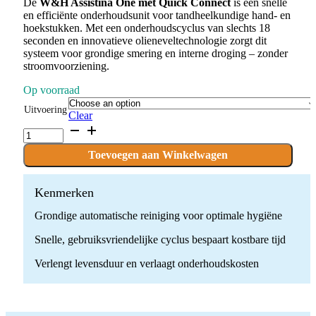
€ 1.409,00
De
W&H Assistina One met Quick Connect
is een snelle
en efficiënte onderhoudsunit voor tandheelkundige hand- en
THROUGH
hoekstukken. Met een onderhoudscyclus van slechts 18
€ 1.439,00
seconden en innovatieve olieneveltechnologie zorgt dit
systeem voor grondige smering en interne droging – zonder
stroomvoorziening.
Op voorraad
Uitvoering
Clear
W&H
Assistina
One
Toevoegen aan Winkelwagen
met
Quick
Connect
Kenmerken
quantity
Grondige automatische reiniging voor optimale hygiëne
Snelle, gebruiksvriendelijke cyclus bespaart kostbare tijd
Verlengt levensduur en verlaagt onderhoudskosten