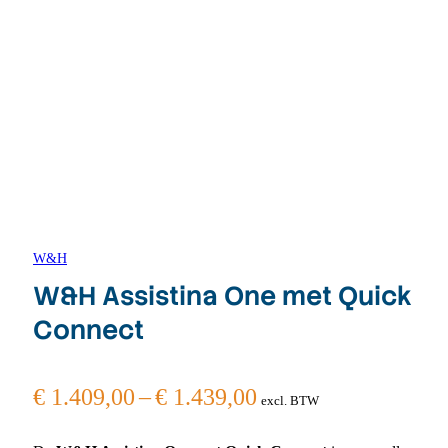
W&H
W&H Assistina One met Quick
Connect
PRICE
€
1.409,00
–
€
1.439,00
excl. BTW
RANGE: