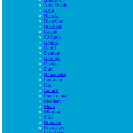
Ariel Quetin
Astra
Bien Air
BlancOne
Bossklein
Cattani
CJ Optik
Degrek
Denfil
Dentium
Derungs
Diadent
Dürr
Hamamatsu
Ingo-man
Kia
Lumick
Frank dental
Meddent
Medit
Mikrona
NSK
Romidan
Rossicaws