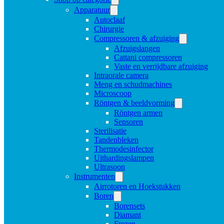
Apparatuur
Autoclaaf
Chirurgie
Compressoren & afzuiging
Afzuigslangen
Cattani compressoren
Vaste en verrijdbare afzuiging
Intraorale camera
Meng en schudmachines
Microscoop
Röntgen & beeldvorming
Röntgen armen
Sensoren
Sterilisatie
Tandenbleken
Thermodesinfector
Uithardingslampen
Ultrasoon
Instrumenten
Airrotoren en Hoekstukken
Boren
Borensets
Diamant
Frezen