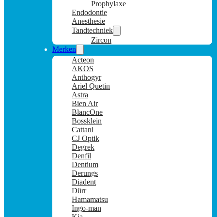
Prophylaxe
Endodontie
Anesthesie
Tandtechniek
Zircon
Merken
Acteon
AKOS
Anthogyr
Ariel Quetin
Astra
Bien Air
BlancOne
Bossklein
Cattani
CJ Optik
Degrek
Denfil
Dentium
Derungs
Diadent
Dürr
Hamamatsu
Ingo-man
Kia