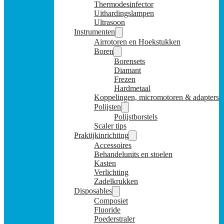
Thermodesinfector
Uithardingslampen
Ultrasoon
Instrumenten
Airrotoren en Hoekstukken
Boren
Borensets
Diamant
Frezen
Hardmetaal
Koppelingen, micromotoren & adapters
Polijsten
Polijstborstels
Scaler tips
Praktijkinrichting
Accessoires
Behandelunits en stoelen
Kasten
Verlichting
Zadelkrukken
Disposables
Composiet
Fluoride
Poederstraler