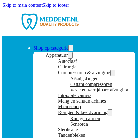
Skip to main content
Skip to footer
Shop op categorie
Apparatuur
Autoclaaf
Chirurgie
Compressoren & afzuiging
Afzuigslangen
Cattani compressoren
Vaste en verrijdbare afzuiging
Intraorale camera
Meng en schudmachines
Microscoop
Röntgen & beeldvorming
Röntgen armen
Sensoren
Sterilisatie
Tandenbleken