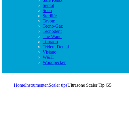
Safe Relax
Septol
Soco
Sterilife
Tavom
Tecno-Gaz
Tecnodent
The Wand
Tornado
Trident Dental
Visiano
W&H
Woodpecker
Home
Instrumenten
Scaler tips
Ultrasone Scaler Tip G5