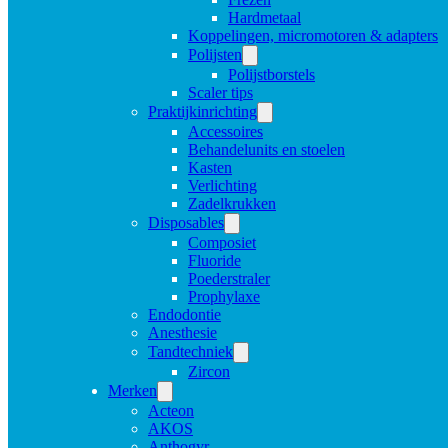
Hardmetaal
Koppelingen, micromotoren & adapters
Polijsten
Polijstborstels
Scaler tips
Praktijkinrichting
Accessoires
Behandelunits en stoelen
Kasten
Verlichting
Zadelkrukken
Disposables
Composiet
Fluoride
Poederstraler
Prophylaxe
Endodontie
Anesthesie
Tandtechniek
Zircon
Merken
Acteon
AKOS
Anthogyr