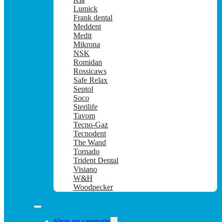
Lumick
Frank dental
Meddent
Medit
Mikrona
NSK
Romidan
Rossicaws
Safe Relax
Septol
Soco
Sterilife
Tavom
Tecno-Gaz
Tecnodent
The Wand
Tornado
Trident Dental
Visiano
W&H
Woodpecker
Shop op categorie