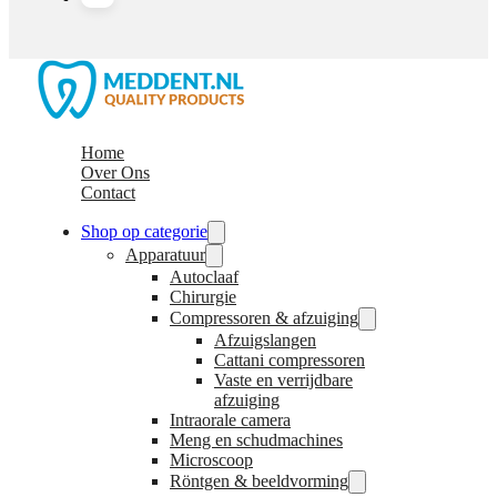
Home
Over Ons
Contact
Shop op categorie
Apparatuur
Autoclaaf
Chirurgie
Compressoren & afzuiging
Afzuigslangen
Cattani compressoren
Vaste en verrijdbare
afzuiging
Intraorale camera
Meng en schudmachines
Microscoop
Röntgen & beeldvorming