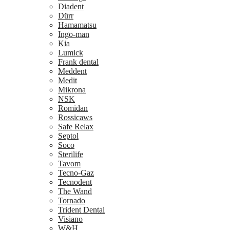
Diadent
Dürr
Hamamatsu
Ingo-man
Kia
Lumick
Frank dental
Meddent
Medit
Mikrona
NSK
Romidan
Rossicaws
Safe Relax
Septol
Soco
Sterilife
Tavom
Tecno-Gaz
Tecnodent
The Wand
Tornado
Trident Dental
Visiano
W&H