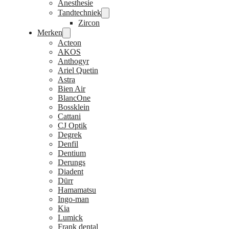
Anesthesie
Tandtechniek
Zircon
Merken
Acteon
AKOS
Anthogyr
Ariel Quetin
Astra
Bien Air
BlancOne
Bossklein
Cattani
CJ Optik
Degrek
Denfil
Dentium
Derungs
Diadent
Dürr
Hamamatsu
Ingo-man
Kia
Lumick
Frank dental