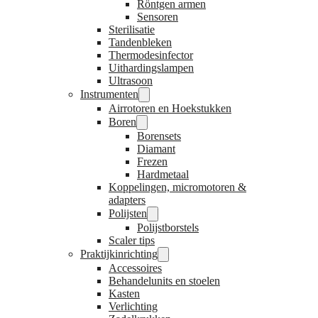
Röntgen armen
Sensoren
Sterilisatie
Tandenbleken
Thermodesinfector
Uithardingslampen
Ultrasoon
Instrumenten
Airrotoren en Hoekstukken
Boren
Borensets
Diamant
Frezen
Hardmetaal
Koppelingen, micromotoren &
adapters
Polijsten
Polijstborstels
Scaler tips
Praktijkinrichting
Accessoires
Behandelunits en stoelen
Kasten
Verlichting