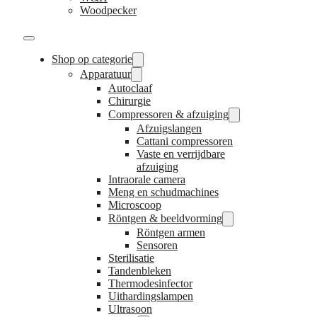
Woodpecker
Shop op categorie
Apparatuur
Autoclaaf
Chirurgie
Compressoren & afzuiging
Afzuigslangen
Cattani compressoren
Vaste en verrijdbare
afzuiging
Intraorale camera
Meng en schudmachines
Microscoop
Röntgen & beeldvorming
Röntgen armen
Sensoren
Sterilisatie
Tandenbleken
Thermodesinfector
Uithardingslampen
Ultrasoon