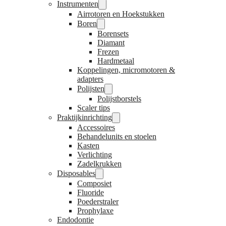
Instrumenten
Airrotoren en Hoekstukken
Boren
Borensets
Diamant
Frezen
Hardmetaal
Koppelingen, micromotoren &
adapters
Polijsten
Polijstborstels
Scaler tips
Praktijkinrichting
Accessoires
Behandelunits en stoelen
Kasten
Verlichting
Zadelkrukken
Disposables
Composiet
Fluoride
Poederstraler
Prophylaxe
Endodontie