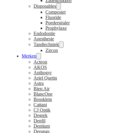
Zadelkrukken
Disposables
Composiet
Fluoride
Poederstraler
Prophylaxe
Endodontie
Anesthesie
Tandtechniek
Zircon
Merken
Acteon
AKOS
Anthogyr
Ariel Quetin
Astra
Bien Air
BlancOne
Bossklein
Cattani
CJ Optik
Degrek
Denfil
Dentium
Derungs