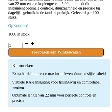
van 22 mm en een koplengte van 5.00 mm biedt dit
instrument optimale controle, duurzaamheid en precisie bij
dagelijks gebruik in de tandartspraktijk. Geleverd per 100
stuks.
Op voorraad
1000 in stock
P.PRONYL6-
YELLOW.RA
x
Toevoegen aan Winkelwagen
100
stuks
quantity
Kenmerken
Extra harde boor voor maximale levensduur en slijtvastheid
Stabiele RA-aansluiting voor trillingsvrij en comfortabel
werken
Optimale lengte van 22 mm voor perfecte controle en
precisie