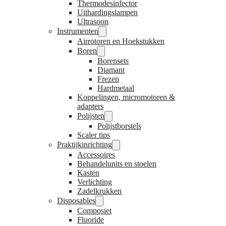
Thermodesinfector
Uithardingslampen
Ultrasoon
Instrumenten
Airrotoren en Hoekstukken
Boren
Borensets
Diamant
Frezen
Hardmetaal
Koppelingen, micromotoren &
adapters
Polijsten
Polijstborstels
Scaler tips
Praktijkinrichting
Accessoires
Behandelunits en stoelen
Kasten
Verlichting
Zadelkrukken
Disposables
Composiet
Fluoride