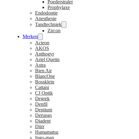
Poederstraler
Prophylaxe
Endodontie
Anesthesie
Tandtechniek
Zircon
Merken
Acteon
AKOS
Anthogyr
Ariel Quetin
Astra
Bien Air
BlancOne
Bossklein
Cattani
CJ Optik
Degrek
Denfil
Dentium
Derungs
Diadent
Dürr
Hamamatsu
Ingo-man