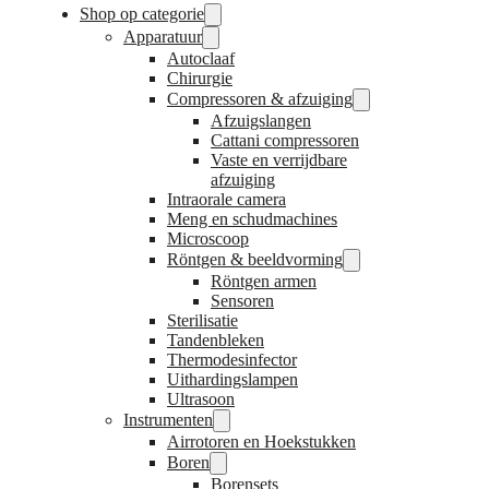
Shop op categorie
Apparatuur
Autoclaaf
Chirurgie
Compressoren & afzuiging
Afzuigslangen
Cattani compressoren
Vaste en verrijdbare
afzuiging
Intraorale camera
Meng en schudmachines
Microscoop
Röntgen & beeldvorming
Röntgen armen
Sensoren
Sterilisatie
Tandenbleken
Thermodesinfector
Uithardingslampen
Ultrasoon
Instrumenten
Airrotoren en Hoekstukken
Boren
Borensets