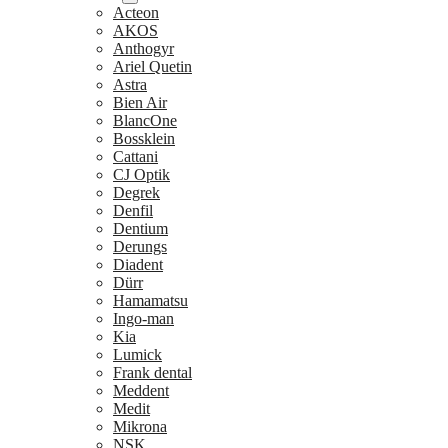
Acteon
AKOS
Anthogyr
Ariel Quetin
Astra
Bien Air
BlancOne
Bossklein
Cattani
CJ Optik
Degrek
Denfil
Dentium
Derungs
Diadent
Dürr
Hamamatsu
Ingo-man
Kia
Lumick
Frank dental
Meddent
Medit
Mikrona
NSK