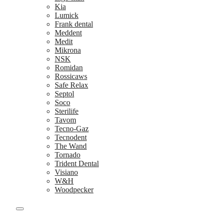
Kia
Lumick
Frank dental
Meddent
Medit
Mikrona
NSK
Romidan
Rossicaws
Safe Relax
Septol
Soco
Sterilife
Tavom
Tecno-Gaz
Tecnodent
The Wand
Tornado
Trident Dental
Visiano
W&H
Woodpecker