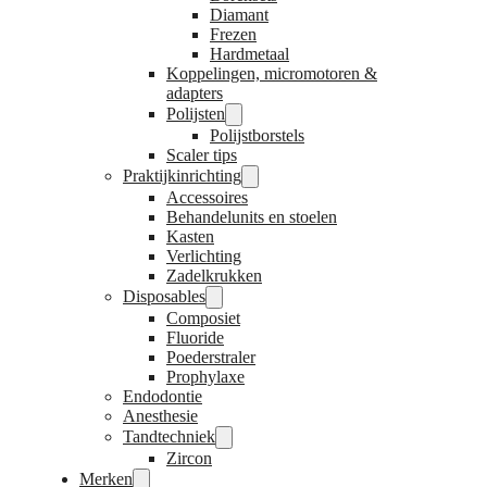
Diamant
Frezen
Hardmetaal
Koppelingen, micromotoren &
adapters
Polijsten
Polijstborstels
Scaler tips
Praktijkinrichting
Accessoires
Behandelunits en stoelen
Kasten
Verlichting
Zadelkrukken
Disposables
Composiet
Fluoride
Poederstraler
Prophylaxe
Endodontie
Anesthesie
Tandtechniek
Zircon
Merken