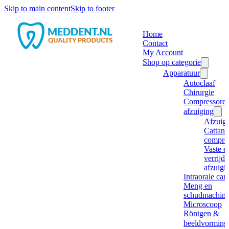
Skip to main content
Skip to footer
Home
Contact
My Account
Shop op categorie
Apparatuur
Autoclaaf
Chirurgie
Compressore
afzuiging
Afzuig
Cattani
compre
Vaste e
verrijd
afzuigi
Intraorale ca
Meng en
schudmachine
Microscoop
Röntgen &
beeldvorming