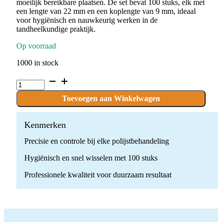
moeilijk bereikbare plaatsen. De set bevat 100 stuks, elk met
een lengte van 22 mm en een koplengte van 9 mm, ideaal
voor hygiënisch en nauwkeurig werken in de
tandheelkundige praktijk.
Op voorraad
1000 in stock
P.PROLA8-
BLUE.RA
x
Toevoegen aan Winkelwagen
100
stuks
quantity
Kenmerken
Precisie en controle bij elke polijstbehandeling
Hygiënisch en snel wisselen met 100 stuks
Professionele kwaliteit voor duurzaam resultaat