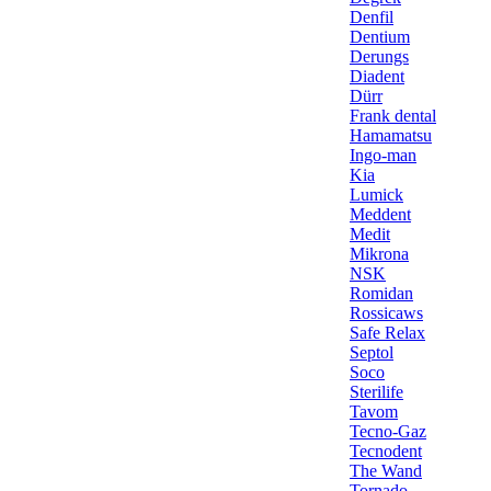
Denfil
Dentium
Derungs
Diadent
Dürr
Frank dental
Hamamatsu
Ingo-man
Kia
Lumick
Meddent
Medit
Mikrona
NSK
Romidan
Rossicaws
Safe Relax
Septol
Soco
Sterilife
Tavom
Tecno-Gaz
Tecnodent
The Wand
Tornado