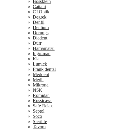
Bossklein
Cattani
CJ Optik
Degrek
Denfil
Dentium
Derungs
Diadent
Dürr
Hamamatsu
Ingo-man
Kia
Lumick
Frank dental
Meddent
Medit
Mikrona
NSK
Romidan
Rossicaws
Safe Relax
Septol
Soco
Sterilife
Tavom