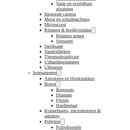
Vaste en verrijdbare
afzuiging
Intraorale camera
Meng en schudmachines
Microscoop
Röntgen & beeldvorming
Röntgen armen
Sensoren
Sterilisatie
Tandenbleken
Thermodesinfector
Uithardingslampen
Ultrasoon
Instrumenten
Airrotoren en Hoekstukken
Boren
Borensets
Diamant
Frezen
Hardmetaal
Koppelingen, micromotoren &
adapters
Polijsten
Polijstborstels