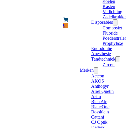
stoelen
Kasten
Verlichting
Zadelkrukken
Disposables
0
Composiet
Fluoride
Poederstraler
Prophylaxe
Endodontie
Anesthesie
Tandtechniek
Zircon
Merken
Acteon
AKOS
Anthogyr
Ariel Quetin
Astra
Bien Air
BlancOne
Bossklein
Cattani
CJ Optik
Degrek