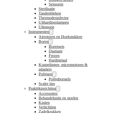
Sensoren
Sterilisatie
Tandenbleken
Thermodesinfector
Uithardingslampen
Ultrasoon
Instrumenten
Airrotoren en Hoekstukken
Boren
Borensets
Diamant
Frezen
Hardmetaal
Koppelingen, micromotoren &
adapters
Polijsten
Polijstborstels
Scaler tips
Praktijkinrichting
Accessoires
Behandelunits en stoelen
Kasten
Verlichting
Zadelkrukken