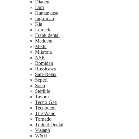
Diadent
Dürr
Hamamatsu
Ingo-man
Kia
Lumick
Frank dental
Meddent
Medit
Mikrona
NSK
Romidan
Rossicaws
Safe Relax
Septol
Soco
Sterilife
Tavom
Tecno-Gaz
Tecnodent
The Wand
Tornado
Trident Dental
Visiano
W&H