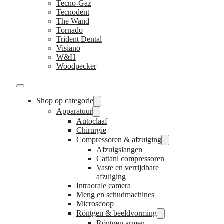
Tecno-Gaz
Tecnodent
The Wand
Tornado
Trident Dental
Visiano
W&H
Woodpecker
Shop op categorie
Apparatuur
Autoclaaf
Chirurgie
Compressoren & afzuiging
Afzuigslangen
Cattani compressoren
Vaste en verrijdbare
afzuiging
Intraorale camera
Meng en schudmachines
Microscoop
Röntgen & beeldvorming
Röntgen armen