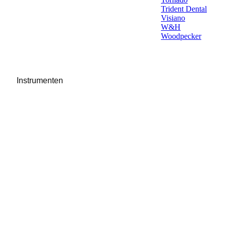
Trident Dental
Visiano
W&H
Woodpecker
Instrumenten