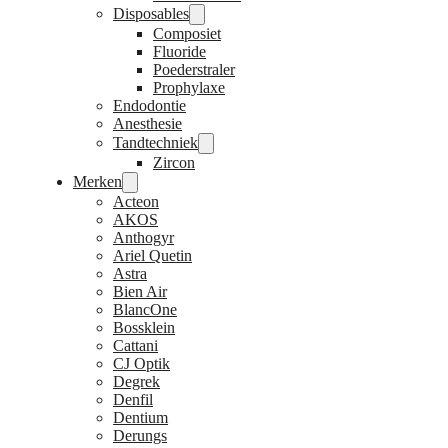
Disposables
Composiet
Fluoride
Poederstraler
Prophylaxe
Endodontie
Anesthesie
Tandtechniek
Zircon
Merken
Acteon
AKOS
Anthogyr
Ariel Quetin
Astra
Bien Air
BlancOne
Bossklein
Cattani
CJ Optik
Degrek
Denfil
Dentium
Derungs