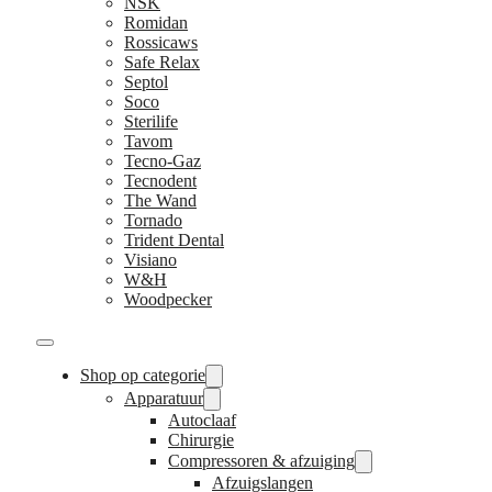
NSK
Romidan
Rossicaws
Safe Relax
Septol
Soco
Sterilife
Tavom
Tecno-Gaz
Tecnodent
The Wand
Tornado
Trident Dental
Visiano
W&H
Woodpecker
Shop op categorie
Apparatuur
Autoclaaf
Chirurgie
Compressoren & afzuiging
Afzuigslangen