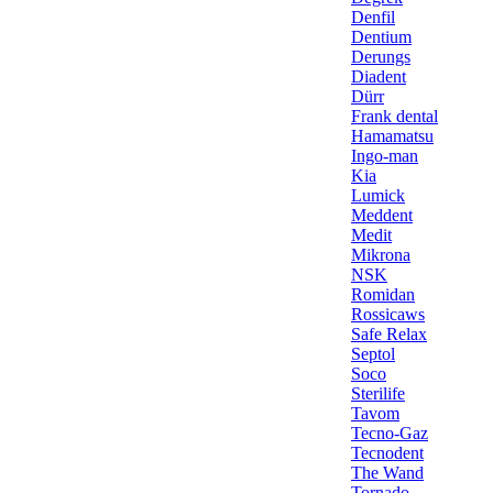
Denfil
Dentium
Derungs
Diadent
Dürr
Frank dental
Hamamatsu
Ingo-man
Kia
Lumick
Meddent
Medit
Mikrona
NSK
Romidan
Rossicaws
Safe Relax
Septol
Soco
Sterilife
Tavom
Tecno-Gaz
Tecnodent
The Wand
Tornado