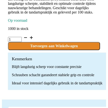
langdurige scherpte, stabiliteit en optimale controle tijdens
nauwkeurige behandelingen. Geschikt voor dagelijks
gebruik in de tandartspraktijk en geleverd per 100 stuks.
Op voorraad
1000 in stock
P.PROLA6-
BLACK.ST
x
Toevoegen aan Winkelwagen
100
stuks
quantity
Kenmerken
Blijft langdurig scherp voor constante precisie
Schrauben schacht garandeert stabiele grip en controle
Ideaal voor intensief dagelijks gebruik in de tandartspraktijk