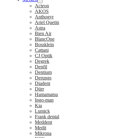
Acteon
AKOS
Anthogyr
Ariel Quetin
Astra
Bien Air
BlancOne
Bossklein
Cattani
CJ Optik
Degrek
Denfil
Dentium
Derungs
Diadent
Dürr
Hamamatsu
Ingo-man
Kia
Lumick
Frank dental
Meddent
Medit
Mikrona