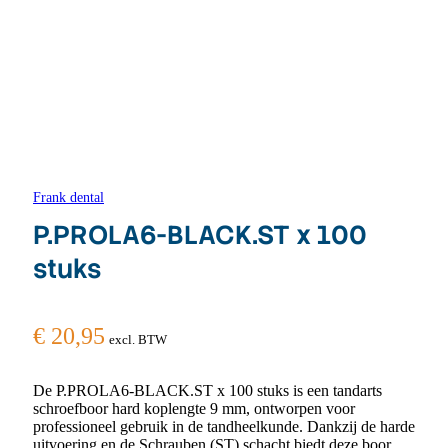
Frank dental
P.PROLA6-BLACK.ST x 100
stuks
€
20,95
excl. BTW
De P.PROLA6-BLACK.ST x 100 stuks is een tandarts
schroefboor hard koplengte 9 mm, ontworpen voor
professioneel gebruik in de tandheelkunde. Dankzij de harde
uitvoering en de Schrauben (ST) schacht biedt deze boor