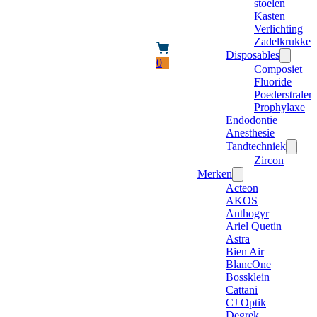
stoelen
Kasten
Verlichting
Zadelkrukken
Disposables
0
Composiet
Fluoride
Poederstraler
Prophylaxe
Endodontie
Anesthesie
Tandtechniek
Zircon
Merken
Acteon
AKOS
Anthogyr
Ariel Quetin
Astra
Bien Air
BlancOne
Bossklein
Cattani
CJ Optik
Degrek