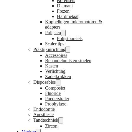
Borensets
Diamant
Frezen
Hardmetaal
Koppelingen, micromotoren &
adapters
Polijsten
Polijstborstels
Scaler tips
Praktijkinrichting
Accessoires
Behandelunits en stoelen
Kasten
Verlichting
Zadelkrukken
Disposables
Composiet
Fluoride
Poederstraler
Prophylaxe
Endodontie
Anesthesie
Tandtechniek
Zircon
Merken