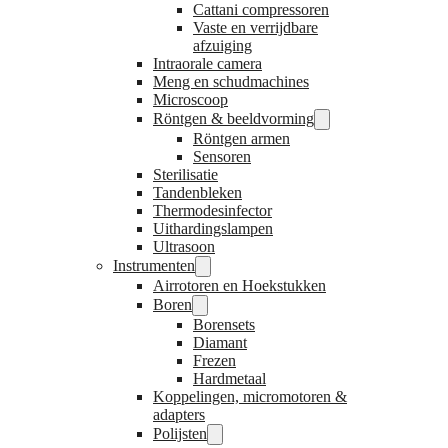
Cattani compressoren
Vaste en verrijdbare
afzuiging
Intraorale camera
Meng en schudmachines
Microscoop
Röntgen & beeldvorming
Röntgen armen
Sensoren
Sterilisatie
Tandenbleken
Thermodesinfector
Uithardingslampen
Ultrasoon
Instrumenten
Airrotoren en Hoekstukken
Boren
Borensets
Diamant
Frezen
Hardmetaal
Koppelingen, micromotoren &
adapters
Polijsten