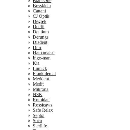
BlancOne
Bossklein
Cattani
CJ Optik
Degrek
Denfil
Dentium
Derungs
Diadent
Dürr
Hamamatsu
Ingo-man
Kia
Lumick
Frank dental
Meddent
Medit
Mikrona
NSK
Romidan
Rossicaws
Safe Relax
Septol
Soco
Sterilife