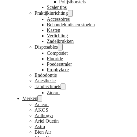
Polijstborstels
Scaler tips
Praktijkinrichting
Accessoires
Behandelunits en stoelen
Kasten
Verlichting
Zadelkrukken
Disposables
Composiet
Fluoride
Poederstraler
Prophylaxe
Endodontie
Anesthesie
Tandtechniek
Zircon
Merken
Acteon
AKOS
Anthogyr
Ariel Quetin
Astra
Bien Air