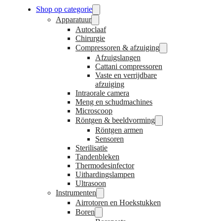
Shop op categorie
Apparatuur
Autoclaaf
Chirurgie
Compressoren & afzuiging
Afzuigslangen
Cattani compressoren
Vaste en verrijdbare
afzuiging
Intraorale camera
Meng en schudmachines
Microscoop
Röntgen & beeldvorming
Röntgen armen
Sensoren
Sterilisatie
Tandenbleken
Thermodesinfector
Uithardingslampen
Ultrasoon
Instrumenten
Airrotoren en Hoekstukken
Boren