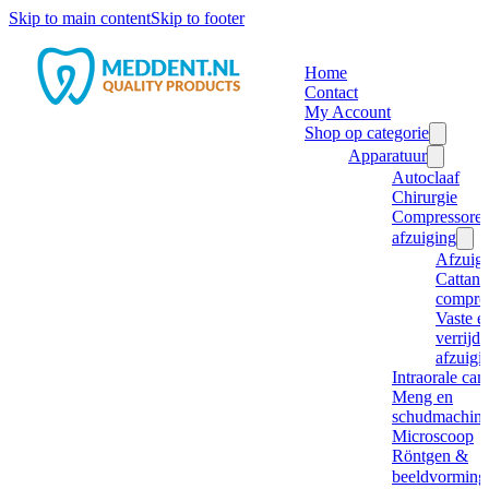
Skip to main content
Skip to footer
Home
Contact
My Account
Shop op categorie
Apparatuur
Autoclaaf
Chirurgie
Compressore
afzuiging
Afzuig
Cattani
compre
Vaste e
verrijd
afzuigi
Intraorale ca
Meng en
schudmachine
Microscoop
Röntgen &
beeldvorming