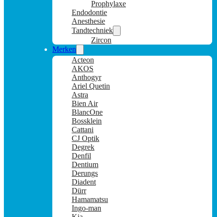
Prophylaxe
Endodontie
Anesthesie
Tandtechniek
Zircon
Merken
Acteon
AKOS
Anthogyr
Ariel Quetin
Astra
Bien Air
BlancOne
Bossklein
Cattani
CJ Optik
Degrek
Denfil
Dentium
Derungs
Diadent
Dürr
Hamamatsu
Ingo-man
Kia