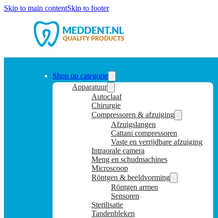
Skip to main content
Skip to footer
Shop op categorie
Apparatuur
Autoclaaf
Chirurgie
Compressoren & afzuiging
Afzuigslangen
Cattani compressoren
Vaste en verrijdbare afzuiging
Intraorale camera
Meng en schudmachines
Microscoop
Röntgen & beeldvorming
Röntgen armen
Sensoren
Sterilisatie
Tandenbleken