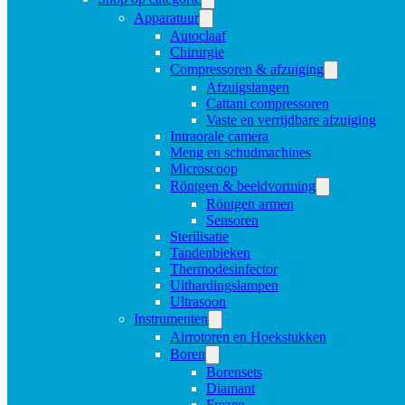
Apparatuur
Autoclaaf
Chirurgie
Compressoren & afzuiging
Afzuigslangen
Cattani compressoren
Vaste en verrijdbare afzuiging
Intraorale camera
Meng en schudmachines
Microscoop
Röntgen & beeldvorming
Röntgen armen
Sensoren
Sterilisatie
Tandenbleken
Thermodesinfector
Uithardingslampen
Ultrasoon
Instrumenten
Airrotoren en Hoekstukken
Boren
Borensets
Diamant
Frezen