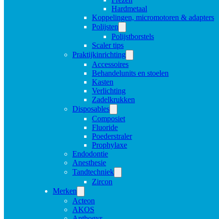
Hardmetaal
Koppelingen, micromotoren & adapters
Polijsten
Polijstborstels
Scaler tips
Praktijkinrichting
Accessoires
Behandelunits en stoelen
Kasten
Verlichting
Zadelkrukken
Disposables
Composiet
Fluoride
Poederstraler
Prophylaxe
Endodontie
Anesthesie
Tandtechniek
Zircon
Merken
Acteon
AKOS
Anthogyr