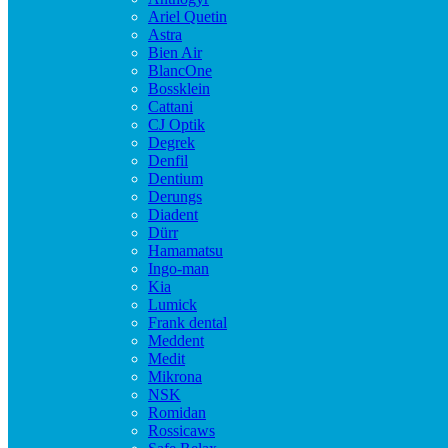
Ariel Quetin
Astra
Bien Air
BlancOne
Bossklein
Cattani
CJ Optik
Degrek
Denfil
Dentium
Derungs
Diadent
Dürr
Hamamatsu
Ingo-man
Kia
Lumick
Frank dental
Meddent
Medit
Mikrona
NSK
Romidan
Rossicaws