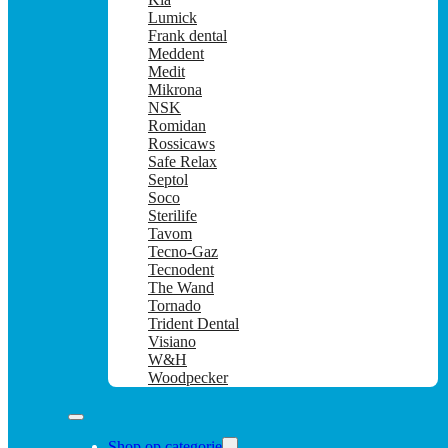
Lumick
Frank dental
Meddent
Medit
Mikrona
NSK
Romidan
Rossicaws
Safe Relax
Septol
Soco
Sterilife
Tavom
Tecno-Gaz
Tecnodent
The Wand
Tornado
Trident Dental
Visiano
W&H
Woodpecker
Shop op categorie