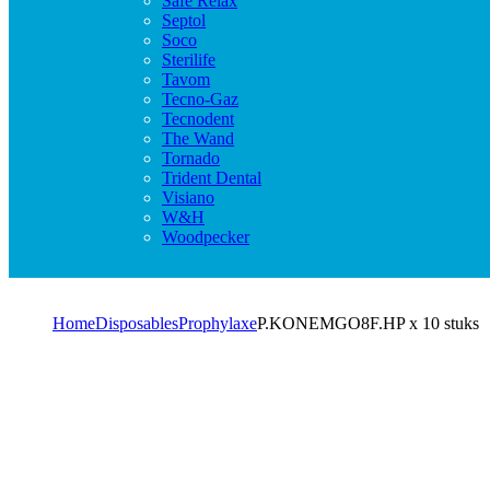
Safe Relax
Septol
Soco
Sterilife
Tavom
Tecno-Gaz
Tecnodent
The Wand
Tornado
Trident Dental
Visiano
W&H
Woodpecker
Home
Disposables
Prophylaxe
P.KONEMGO8F.HP x 10 stuks