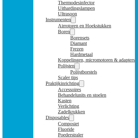
Thermodesinfector
Uithardingslampen
Ultrasoon
Instrumenten
Airrotoren en Hoekstukken
Boren
Borensets
Diamant
Frezen
Hardmetaal
Koppelingen, micromotoren & adapters
Polijsten
Polijstborstels
Scaler tips
Praktijkinrichting
Accessoires
Behandelunits en stoelen
Kasten
Verlichting
Zadelkrukken
Disposables
Composiet
Fluoride
Poederstraler