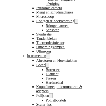
afzuiging
Intraorale camera
Meng en schudmachines
Microscoop
Röntgen & beeldvorming
Röntgen armen
Sensoren
Sterilisatie
Tandenbleken
Thermodesinfector
Uithardingslampen
Ultrasoon
Instrumenten
Airrotoren en Hoekstukken
Boren
Borensets
Diamant
Frezen
Hardmetaal
Koppelingen, micromotoren &
adapters
Polijsten
Polijstborstels
Scaler tips