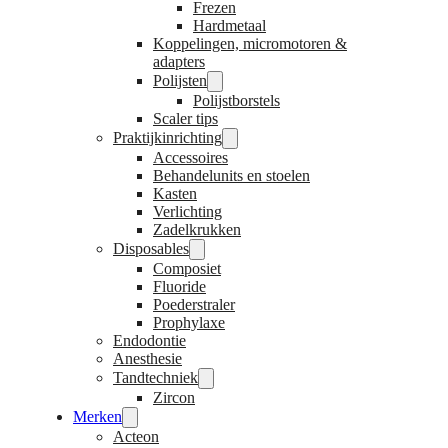
Frezen
Hardmetaal
Koppelingen, micromotoren &
adapters
Polijsten
Polijstborstels
Scaler tips
Praktijkinrichting
Accessoires
Behandelunits en stoelen
Kasten
Verlichting
Zadelkrukken
Disposables
Composiet
Fluoride
Poederstraler
Prophylaxe
Endodontie
Anesthesie
Tandtechniek
Zircon
Merken
Acteon