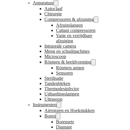
Apparatuur
Autoclaaf
Chirurgie
Compressoren & afzuiging
Afzuigslangen
Cattani compressoren
Vaste en verrijdbare
afzuiging
Intraorale camera
Meng en schudmachines
Microscoop
Röntgen & beeldvorming
Röntgen armen
Sensoren
Sterilisatie
Tandenbleken
Thermodesinfector
Uithardingslampen
Ultrasoon
Instrumenten
Airrotoren en Hoekstukken
Boren
Borensets
Diamant