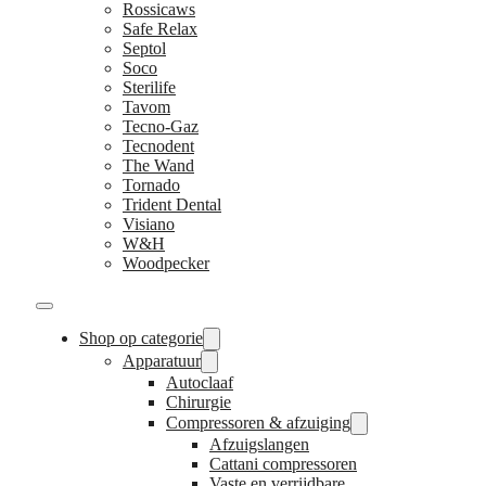
Rossicaws
Safe Relax
Septol
Soco
Sterilife
Tavom
Tecno-Gaz
Tecnodent
The Wand
Tornado
Trident Dental
Visiano
W&H
Woodpecker
Shop op categorie
Apparatuur
Autoclaaf
Chirurgie
Compressoren & afzuiging
Afzuigslangen
Cattani compressoren
Vaste en verrijdbare