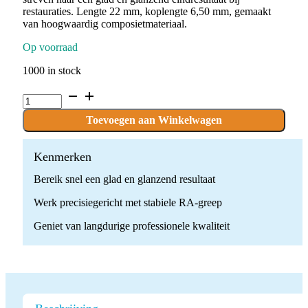
restauraties. Lengte 22 mm, koplengte 6,50 mm, gemaakt
van hoogwaardig composietmateriaal.
Op voorraad
1000 in stock
P.COM1G.RA
x
10
Toevoegen aan Winkelwagen
polishers
quantity
Kenmerken
Bereik snel een glad en glanzend resultaat
Werk precisiegericht met stabiele RA-greep
Geniet van langdurige professionele kwaliteit