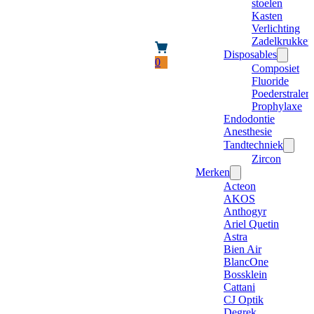
stoelen
Kasten
Verlichting
Zadelkrukken
Disposables
0
Composiet
Fluoride
Poederstraler
Prophylaxe
Endodontie
Anesthesie
Tandtechniek
Zircon
Merken
Acteon
AKOS
Anthogyr
Ariel Quetin
Astra
Bien Air
BlancOne
Bossklein
Cattani
CJ Optik
Degrek