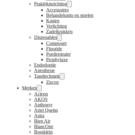
Praktijkinrichting
Accessoires
Behandelunits en stoelen
Kasten
Verlichting
Zadelkrukken
Disposables
Composiet
Fluoride
Poederstraler
Prophylaxe
Endodontie
Anesthesie
Tandtechniek
Zircon
Merken
Acteon
AKOS
Anthogyr
Ariel Quetin
Astra
Bien Air
BlancOne
Bossklein