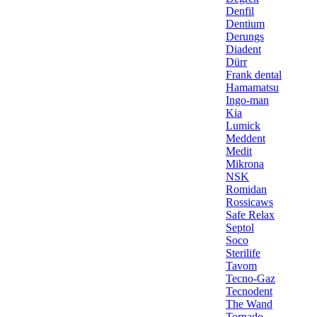
Denfil
Dentium
Derungs
Diadent
Dürr
Frank dental
Hamamatsu
Ingo-man
Kia
Lumick
Meddent
Medit
Mikrona
NSK
Romidan
Rossicaws
Safe Relax
Septol
Soco
Sterilife
Tavom
Tecno-Gaz
Tecnodent
The Wand
Tornado