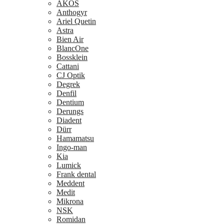
AKOS
Anthogyr
Ariel Quetin
Astra
Bien Air
BlancOne
Bossklein
Cattani
CJ Optik
Degrek
Denfil
Dentium
Derungs
Diadent
Dürr
Hamamatsu
Ingo-man
Kia
Lumick
Frank dental
Meddent
Medit
Mikrona
NSK
Romidan