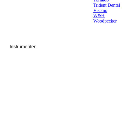
Trident Dental
Visiano
W&H
Woodpecker
Instrumenten