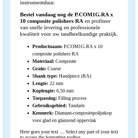
instrumentduur.
Bestel vandaag nog de P.COM1G.RA x
10 composite polishers RA
en profiteer
van snelle levering en professionele
kwaliteit voor uw tandheelkundige praktijk.
Productnaam:
P.COM1G.RA x 10
composite polishers RA
Materiaal:
Composite
Grain:
Coarse
Shank type:
Handpiece (RA)
Lengte:
22 mm
Koplengte:
6,50 mm
Toepassing:
Filling process
Gebruiksgebied:
Tandarts
Kenmerk:
Diamant-composietpolijstkop
voor glad en glanzend oppervlak
Here goes your text … Select any part of your text
to access the formatting toolbar.