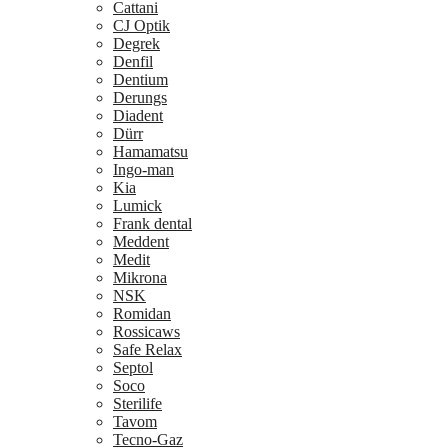
Cattani
CJ Optik
Degrek
Denfil
Dentium
Derungs
Diadent
Dürr
Hamamatsu
Ingo-man
Kia
Lumick
Frank dental
Meddent
Medit
Mikrona
NSK
Romidan
Rossicaws
Safe Relax
Septol
Soco
Sterilife
Tavom
Tecno-Gaz