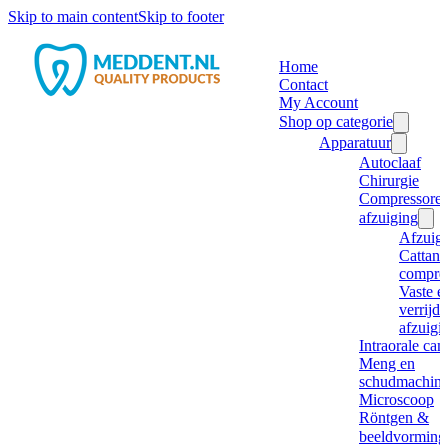
Skip to main content
Skip to footer
Home
Contact
My Account
Shop op categorie
Apparatuur
Autoclaaf
Chirurgie
Compressore
afzuiging
Afzuig
Cattani
compre
Vaste e
verrijd
afzuigi
Intraorale ca
Meng en
schudmachine
Microscoop
Röntgen &
beeldvorming