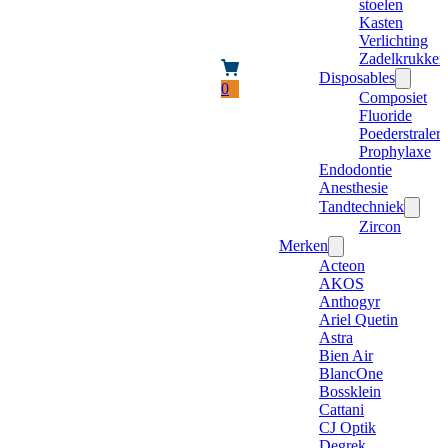
stoelen
Kasten
Verlichting
Zadelkrukken
Disposables
0
Composiet
Fluoride
Poederstraler
Prophylaxe
Endodontie
Anesthesie
Tandtechniek
Zircon
Merken
Acteon
AKOS
Anthogyr
Ariel Quetin
Astra
Bien Air
BlancOne
Bossklein
Cattani
CJ Optik
Degrek