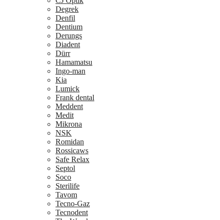
CJ Optik
Degrek
Denfil
Dentium
Derungs
Diadent
Dürr
Hamamatsu
Ingo-man
Kia
Lumick
Frank dental
Meddent
Medit
Mikrona
NSK
Romidan
Rossicaws
Safe Relax
Septol
Soco
Sterilife
Tavom
Tecno-Gaz
Tecnodent