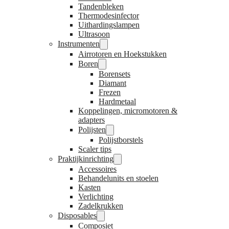
Tandenbleken
Thermodesinfector
Uithardingslampen
Ultrasoon
Instrumenten
Airrotoren en Hoekstukken
Boren
Borensets
Diamant
Frezen
Hardmetaal
Koppelingen, micromotoren &
adapters
Polijsten
Polijstborstels
Scaler tips
Praktijkinrichting
Accessoires
Behandelunits en stoelen
Kasten
Verlichting
Zadelkrukken
Disposables
Composiet