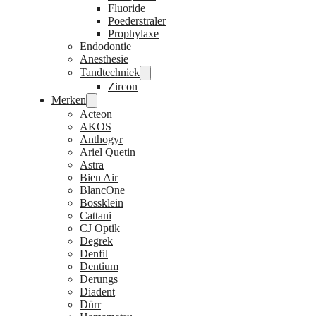
Fluoride
Poederstraler
Prophylaxe
Endodontie
Anesthesie
Tandtechniek
Zircon
Merken
Acteon
AKOS
Anthogyr
Ariel Quetin
Astra
Bien Air
BlancOne
Bossklein
Cattani
CJ Optik
Degrek
Denfil
Dentium
Derungs
Diadent
Dürr