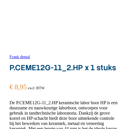
Frank dental
P.CEME12G-11_2.HP x 1 stuks
€
8,95
excl. BTW
De P.CEME12G-11_2.HP keramische labor boor HP is een
duurzame en nauwkeurige laborboor, ontworpen voor
gebruik in tandtechnische laboratoria. Dankzij de grove
korrel en HP-schacht biedt deze boor uitstekende controle
bij het bewerken van keramiek, metaal en veneering
keramiek. Met een lengte van 44 mm is het de ideale keuze