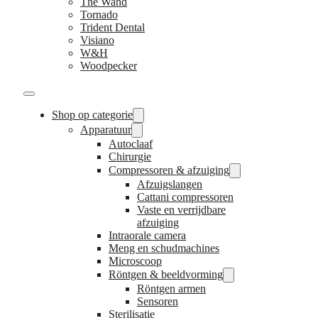
The Wand
Tornado
Trident Dental
Visiano
W&H
Woodpecker
Shop op categorie
Apparatuur
Autoclaaf
Chirurgie
Compressoren & afzuiging
Afzuigslangen
Cattani compressoren
Vaste en verrijdbare
afzuiging
Intraorale camera
Meng en schudmachines
Microscoop
Röntgen & beeldvorming
Röntgen armen
Sensoren
Sterilisatie