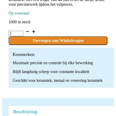
voor precisiewerk tijdens het vulproces.
Op voorraad
1000 in stock
P.CEME12G-
11_2.HP
x
Toevoegen aan Winkelwagen
1
stuks
quantity
Kenmerken
Maximale precisie en controle bij elke bewerking
Blijft langdurig scherp voor constante kwaliteit
Geschikt voor keramiek, metaal en veneering keramiek
Beschrijving