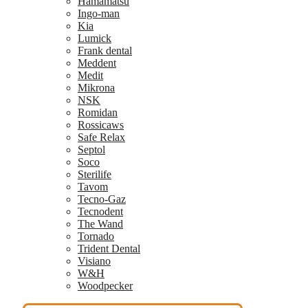
Hamamatsu
Ingo-man
Kia
Lumick
Frank dental
Meddent
Medit
Mikrona
NSK
Romidan
Rossicaws
Safe Relax
Septol
Soco
Sterilife
Tavom
Tecno-Gaz
Tecnodent
The Wand
Tornado
Trident Dental
Visiano
W&H
Woodpecker