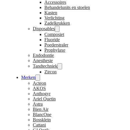
Accessoires
Behandelunits en stoelen
Kasten
Verlichting
Zadelkrukken
Disposables
Composiet
Fluoride
Poederstraler
Prophylaxe
Endodontie
Anesthesie
Tandtechniek
Zircon
Merken
Acteon
AKOS
Anthogyr
Ariel Quetin
Astra
Bien Air
BlancOne
Bossklein
Cattani