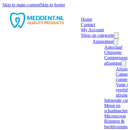
Skip to main content
Skip to footer
Home
Contact
My Account
Shop op categorie
Apparatuur
Autoclaaf
Chirurgie
Compressore
afzuiging
Afzuig
Cattani
compre
Vaste e
verrijd
afzuigi
Intraorale ca
Meng en
schudmachine
Microscoop
Röntgen &
beeldvorming