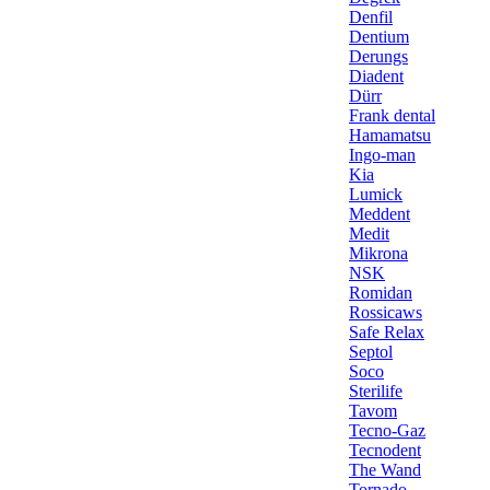
Denfil
Dentium
Derungs
Diadent
Dürr
Frank dental
Hamamatsu
Ingo-man
Kia
Lumick
Meddent
Medit
Mikrona
NSK
Romidan
Rossicaws
Safe Relax
Septol
Soco
Sterilife
Tavom
Tecno-Gaz
Tecnodent
The Wand
Tornado