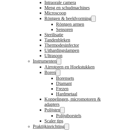
Intraorale camera
Meng en schudmachines
Microscoop
Röntgen & beeldvorming
Röntgen armen
Sensoren
Sterilisatie
Tandenbleken
Thermodesinfector
Uithardingslampen
Ultrasoon
Instrumenten
Airrotoren en Hoekstukken
Boren
Borensets
Diamant
Frezen
Hardmetaal
Koppelingen, micromotoren &
adapters
Polijsten
Polijstborstels
Scaler tips
Praktijkinrichting