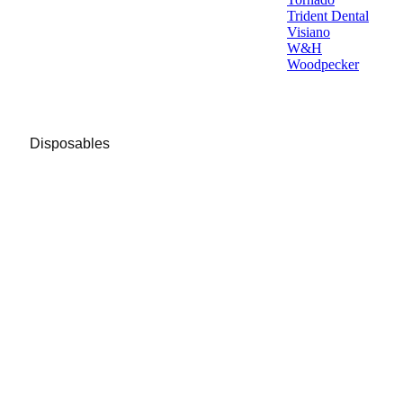
Trident Dental
Visiano
W&H
Woodpecker
Disposables