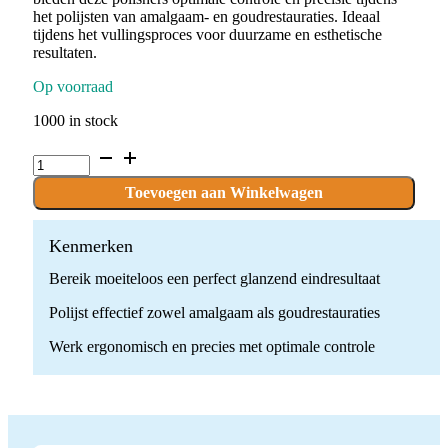
het polijsten van amalgaam- en goudrestauraties. Ideaal
tijdens het vullingsproces voor duurzame en esthetische
resultaten.
Op voorraad
1000 in stock
P.AMGO6F.RA
x
10
Toevoegen aan Winkelwagen
polishers
quantity
Kenmerken
Bereik moeiteloos een perfect glanzend eindresultaat
Polijst effectief zowel amalgaam als goudrestauraties
Werk ergonomisch en precies met optimale controle