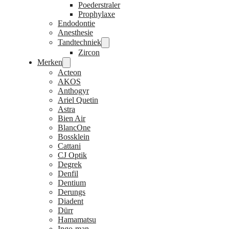
Poederstraler
Prophylaxe
Endodontie
Anesthesie
Tandtechniek
Zircon
Merken
Acteon
AKOS
Anthogyr
Ariel Quetin
Astra
Bien Air
BlancOne
Bossklein
Cattani
CJ Optik
Degrek
Denfil
Dentium
Derungs
Diadent
Dürr
Hamamatsu
Ingo-man