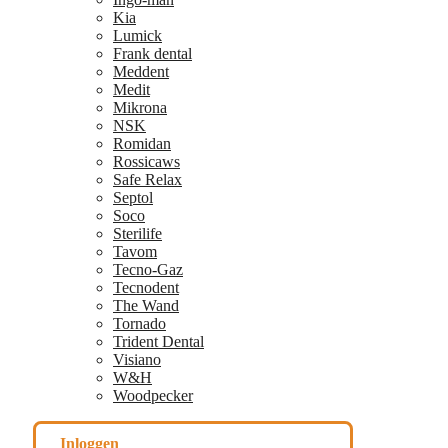
Kia
Lumick
Frank dental
Meddent
Medit
Mikrona
NSK
Romidan
Rossicaws
Safe Relax
Septol
Soco
Sterilife
Tavom
Tecno-Gaz
Tecnodent
The Wand
Tornado
Trident Dental
Visiano
W&H
Woodpecker
Inloggen