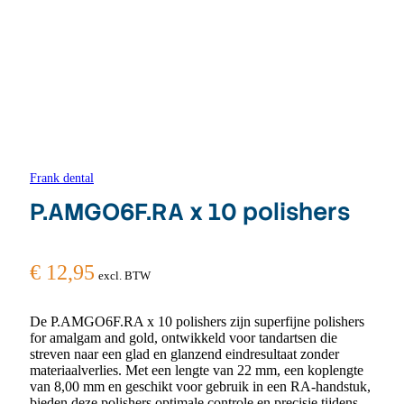
Frank dental
P.AMGO6F.RA x 10 polishers
€
12,95
excl. BTW
De P.AMGO6F.RA x 10 polishers zijn superfijne polishers
for amalgam and gold, ontwikkeld voor tandartsen die
streven naar een glad en glanzend eindresultaat zonder
materiaalverlies. Met een lengte van 22 mm, een koplengte
van 8,00 mm en geschikt voor gebruik in een RA-handstuk,
bieden deze polishers optimale controle en precisie tijdens