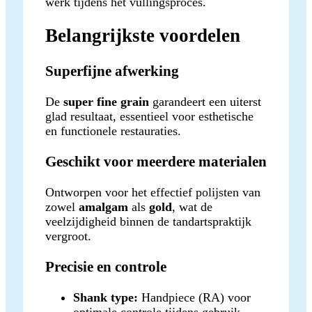
werk tijdens het vullingsproces.
Belangrijkste voordelen
Superfijne afwerking
De
super fine grain
garandeert een uiterst
glad resultaat, essentieel voor esthetische
en functionele restauraties.
Geschikt voor meerdere materialen
Ontworpen voor het effectief polijsten van
zowel
amalgam
als
gold
, wat de
veelzijdigheid binnen de tandartspraktijk
vergroot.
Precisie en controle
Shank type:
Handpiece (RA) voor