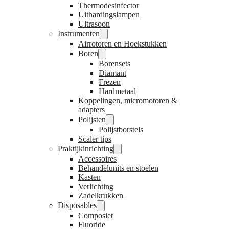
Thermodesinfector
Uithardingslampen
Ultrasoon
Instrumenten
Airrotoren en Hoekstukken
Boren
Borensets
Diamant
Frezen
Hardmetaal
Koppelingen, micromotoren &
adapters
Polijsten
Polijstborstels
Scaler tips
Praktijkinrichting
Accessoires
Behandelunits en stoelen
Kasten
Verlichting
Zadelkrukken
Disposables
Composiet
Fluoride