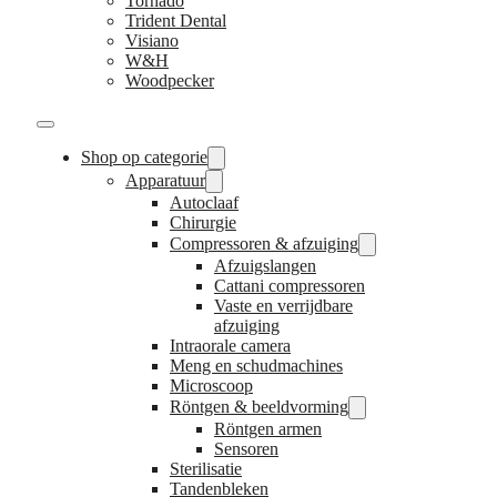
Tornado
Trident Dental
Visiano
W&H
Woodpecker
Shop op categorie
Apparatuur
Autoclaaf
Chirurgie
Compressoren & afzuiging
Afzuigslangen
Cattani compressoren
Vaste en verrijdbare
afzuiging
Intraorale camera
Meng en schudmachines
Microscoop
Röntgen & beeldvorming
Röntgen armen
Sensoren
Sterilisatie
Tandenbleken