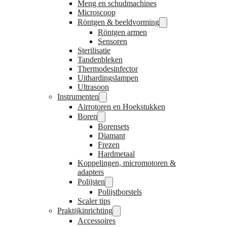
Meng en schudmachines
Microscoop
Röntgen & beeldvorming
Röntgen armen
Sensoren
Sterilisatie
Tandenbleken
Thermodesinfector
Uithardingslampen
Ultrasoon
Instrumenten
Airrotoren en Hoekstukken
Boren
Borensets
Diamant
Frezen
Hardmetaal
Koppelingen, micromotoren &
adapters
Polijsten
Polijstborstels
Scaler tips
Praktijkinrichting
Accessoires