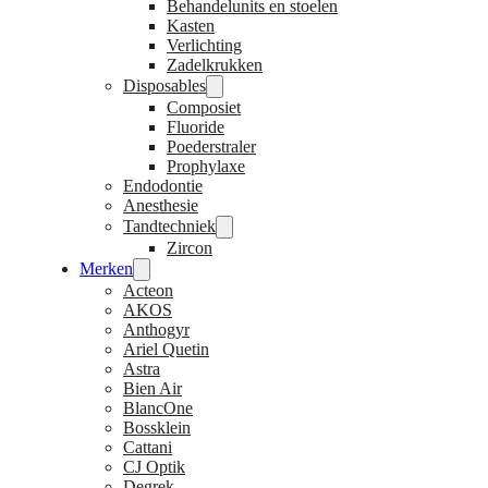
Behandelunits en stoelen
Kasten
Verlichting
Zadelkrukken
Disposables
Composiet
Fluoride
Poederstraler
Prophylaxe
Endodontie
Anesthesie
Tandtechniek
Zircon
Merken
Acteon
AKOS
Anthogyr
Ariel Quetin
Astra
Bien Air
BlancOne
Bossklein
Cattani
CJ Optik
Degrek