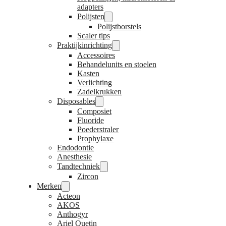
adapters
Polijsten
Polijstborstels
Scaler tips
Praktijkinrichting
Accessoires
Behandelunits en stoelen
Kasten
Verlichting
Zadelkrukken
Disposables
Composiet
Fluoride
Poederstraler
Prophylaxe
Endodontie
Anesthesie
Tandtechniek
Zircon
Merken
Acteon
AKOS
Anthogyr
Ariel Quetin