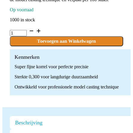
Op voorraad
1000 in stock
P.7002.220.UM_E
x
100
Toevoegen aan Winkelwagen
stuks
quantity
Kenmerken
Super fijne korrel voor perfecte precisie
Sterkte 0,300 voor langdurige duurzaamheid
Ontwikkeld voor professionele model casting technique
Beschrijving