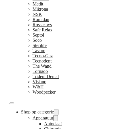
Medit
Mikrona
NSK
Romidan
Rossicaws
Safe Relax
Septol
Soco
Sterilife
Tavom
Tecno-Gaz
Tecnodent
The Wand
Tornado
Trident Dental
Visiano
W&H
Woodpecker
Shop op categorie
Apparatuur
Autoclaaf
Chirurgie