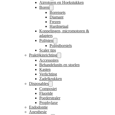
Airrotoren en Hoekstukken
Boren
Borensets
Diamant
Frezen
Hardmetaal
Koppelingen, micromotoren &
adapters
Polijsten
Polijstborstels
Scaler tips
Praktijkinrichting
Accessoires
Behandelunits en stoelen
Kasten
Verlichting
Zadelkrukken
Disposables
Composiet
Fluoride
Poederstraler
Prophylaxe
Endodontie
Anesthesie