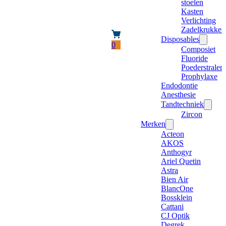
stoelen
Kasten
Verlichting
Zadelkrukken
Disposables
0
Composiet
Fluoride
Poederstraler
Prophylaxe
Endodontie
Anesthesie
Tandtechniek
Zircon
Merken
Acteon
AKOS
Anthogyr
Ariel Quetin
Astra
Bien Air
BlancOne
Bossklein
Cattani
CJ Optik
Degrek