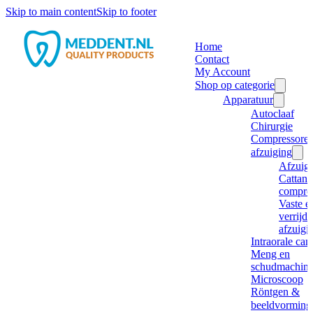
Skip to main content
Skip to footer
Home
Contact
My Account
Shop op categorie
Apparatuur
Autoclaaf
Chirurgie
Compressore
afzuiging
Afzuig
Cattani
compre
Vaste e
verrijd
afzuigi
Intraorale ca
Meng en
schudmachine
Microscoop
Röntgen &
beeldvorming