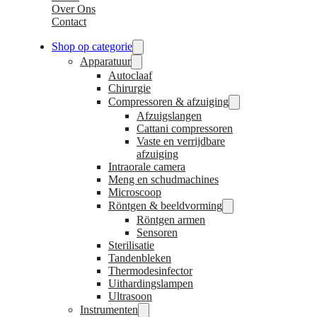
Over Ons
Contact
Shop op categorie
Apparatuur
Autoclaaf
Chirurgie
Compressoren & afzuiging
Afzuigslangen
Cattani compressoren
Vaste en verrijdbare
afzuiging
Intraorale camera
Meng en schudmachines
Microscoop
Röntgen & beeldvorming
Röntgen armen
Sensoren
Sterilisatie
Tandenbleken
Thermodesinfector
Uithardingslampen
Ultrasoon
Instrumenten