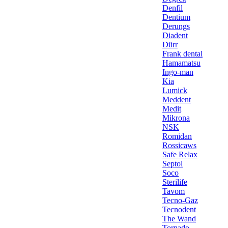
Denfil
Dentium
Derungs
Diadent
Dürr
Frank dental
Hamamatsu
Ingo-man
Kia
Lumick
Meddent
Medit
Mikrona
NSK
Romidan
Rossicaws
Safe Relax
Septol
Soco
Sterilife
Tavom
Tecno-Gaz
Tecnodent
The Wand
Tornado