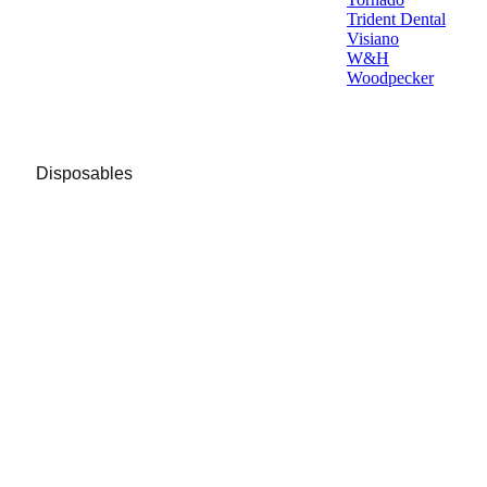
Trident Dental
Visiano
W&H
Woodpecker
Disposables