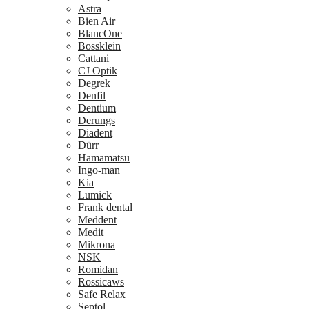
Astra
Bien Air
BlancOne
Bossklein
Cattani
CJ Optik
Degrek
Denfil
Dentium
Derungs
Diadent
Dürr
Hamamatsu
Ingo-man
Kia
Lumick
Frank dental
Meddent
Medit
Mikrona
NSK
Romidan
Rossicaws
Safe Relax
Septol