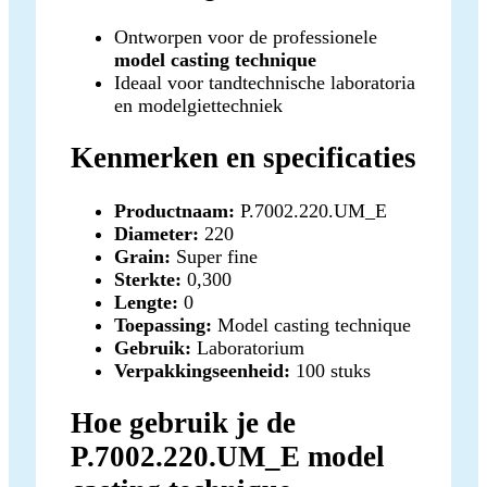
Ontworpen voor de professionele
model casting technique
Ideaal voor tandtechnische laboratoria
en modelgiettechniek
Kenmerken en specificaties
Productnaam:
P.7002.220.UM_E
Diameter:
220
Grain:
Super fine
Sterkte:
0,300
Lengte:
0
Toepassing:
Model casting technique
Gebruik:
Laboratorium
Verpakkingseenheid:
100 stuks
Hoe gebruik je de
P.7002.220.UM_E model