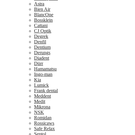
Astra
Bien Air
BlancOne
Bossklein
Cattani
CJ Optik
Degrek
Denfil
Dentium
Derungs
Diadent
Dürr
Hamamatsu
Ingo-man
Kia
Lumick
Frank dental
Meddent
Medit
Mikrona
NSK
Romidan
Rossicaws
Safe Relax
Septol