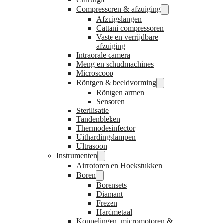
Compressoren & afzuiging
Afzuigslangen
Cattani compressoren
Vaste en verrijdbare
afzuiging
Intraorale camera
Meng en schudmachines
Microscoop
Röntgen & beeldvorming
Röntgen armen
Sensoren
Sterilisatie
Tandenbleken
Thermodesinfector
Uithardingslampen
Ultrasoon
Instrumenten
Airrotoren en Hoekstukken
Boren
Borensets
Diamant
Frezen
Hardmetaal
Koppelingen, micromotoren &