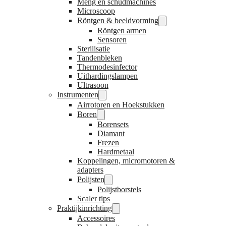
Meng en schudmachines
Microscoop
Röntgen & beeldvorming
Röntgen armen
Sensoren
Sterilisatie
Tandenbleken
Thermodesinfector
Uithardingslampen
Ultrasoon
Instrumenten
Airrotoren en Hoekstukken
Boren
Borensets
Diamant
Frezen
Hardmetaal
Koppelingen, micromotoren &
adapters
Polijsten
Polijstborstels
Scaler tips
Praktijkinrichting
Accessoires