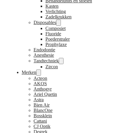
Behandelunits en stoelen
Kasten
Verlichting
Zadelkrukken
Disposables
Composiet
Fluoride
Poederstraler
Prophylaxe
Endodontie
Anesthesie
Tandtechniek
Zircon
Merken
Acteon
AKOS
Anthogyr
Ariel Quetin
Astra
Bien Air
BlancOne
Bossklein
Cattani
CJ Optik
Degrek