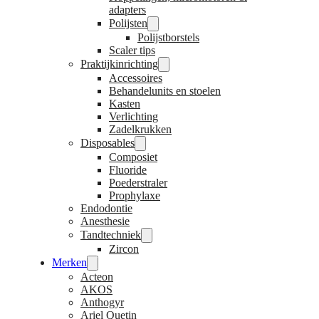
adapters
Polijsten
Polijstborstels
Scaler tips
Praktijkinrichting
Accessoires
Behandelunits en stoelen
Kasten
Verlichting
Zadelkrukken
Disposables
Composiet
Fluoride
Poederstraler
Prophylaxe
Endodontie
Anesthesie
Tandtechniek
Zircon
Merken
Acteon
AKOS
Anthogyr
Ariel Quetin