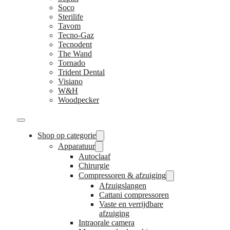
Soco
Sterilife
Tavom
Tecno-Gaz
Tecnodent
The Wand
Tornado
Trident Dental
Visiano
W&H
Woodpecker
Shop op categorie
Apparatuur
Autoclaaf
Chirurgie
Compressoren & afzuiging
Afzuigslangen
Cattani compressoren
Vaste en verrijdbare
afzuiging
Intraorale camera