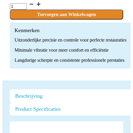
P.638W.030.FG
x
10
Toevoegen aan Winkelwagen
stuks
quantity
Kenmerken
Uitzonderlijke precisie en controle voor perfecte restauraties
Minimale vibratie voor meer comfort en efficiëntie
Langdurige scherpte en consistente professionele prestaties
Beschrijving
Product Specificaties