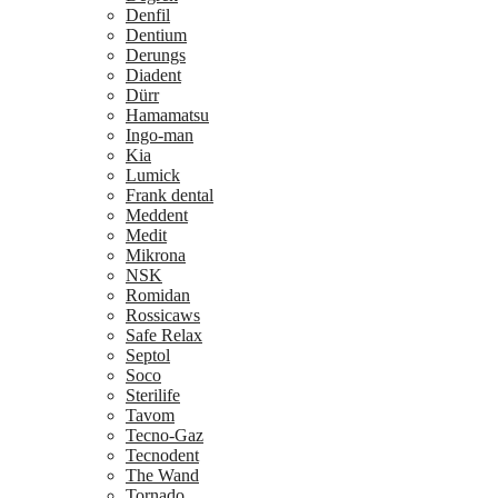
Denfil
Dentium
Derungs
Diadent
Dürr
Hamamatsu
Ingo-man
Kia
Lumick
Frank dental
Meddent
Medit
Mikrona
NSK
Romidan
Rossicaws
Safe Relax
Septol
Soco
Sterilife
Tavom
Tecno-Gaz
Tecnodent
The Wand
Tornado