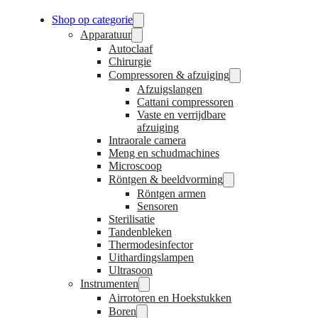
Shop op categorie
Apparatuur
Autoclaaf
Chirurgie
Compressoren & afzuiging
Afzuigslangen
Cattani compressoren
Vaste en verrijdbare
afzuiging
Intraorale camera
Meng en schudmachines
Microscoop
Röntgen & beeldvorming
Röntgen armen
Sensoren
Sterilisatie
Tandenbleken
Thermodesinfector
Uithardingslampen
Ultrasoon
Instrumenten
Airrotoren en Hoekstukken
Boren