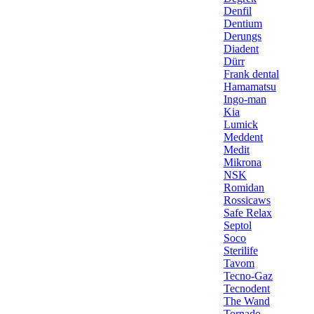
Denfil
Dentium
Derungs
Diadent
Dürr
Frank dental
Hamamatsu
Ingo-man
Kia
Lumick
Meddent
Medit
Mikrona
NSK
Romidan
Rossicaws
Safe Relax
Septol
Soco
Sterilife
Tavom
Tecno-Gaz
Tecnodent
The Wand
Tornado