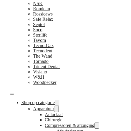
NSK
Romidan
Rossicaws
Safe Relax
Septol
Soco
Sterilife
Tavom
Tecno-Gaz
Tecnodent
The Wand
Tornado
Trident Dental
Visiano
W&H
Woodpecker
Shop op categorie
Apparatuur
Autoclaaf
Chirurgie
Compressoren & afzuiging