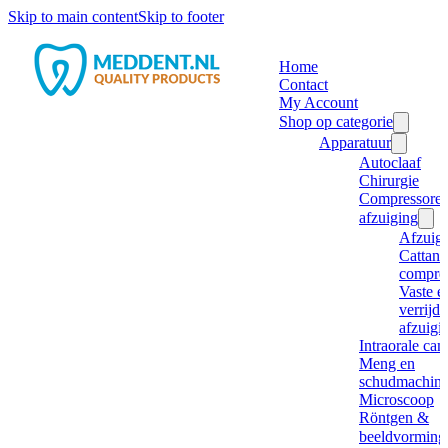
Skip to main content
Skip to footer
Home
Contact
My Account
Shop op categorie
Apparatuur
Autoclaaf
Chirurgie
Compressore
afzuiging
Afzuig
Cattani
compre
Vaste e
verrijd
afzuigi
Intraorale ca
Meng en
schudmachine
Microscoop
Röntgen &
beeldvorming