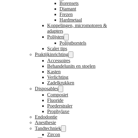
Borensets
Diamant
Frezen
Hardmetaal
Koppelingen, micromotoren &
adapters
Polijsten
Polijstborstels
Scaler tips
Praktijkinrichting
Accessoires
Behandelunits en stoelen
Kasten
Verlichting
Zadelkrukken
Disposables
Composiet
Fluoride
Poederstraler
Prophylaxe
Endodontie
Anesthesie
Tandtechniek
Zircon