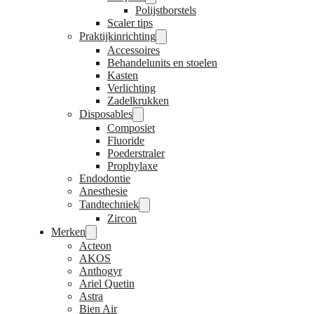
Polijstborstels
Scaler tips
Praktijkinrichting
Accessoires
Behandelunits en stoelen
Kasten
Verlichting
Zadelkrukken
Disposables
Composiet
Fluoride
Poederstraler
Prophylaxe
Endodontie
Anesthesie
Tandtechniek
Zircon
Merken
Acteon
AKOS
Anthogyr
Ariel Quetin
Astra
Bien Air