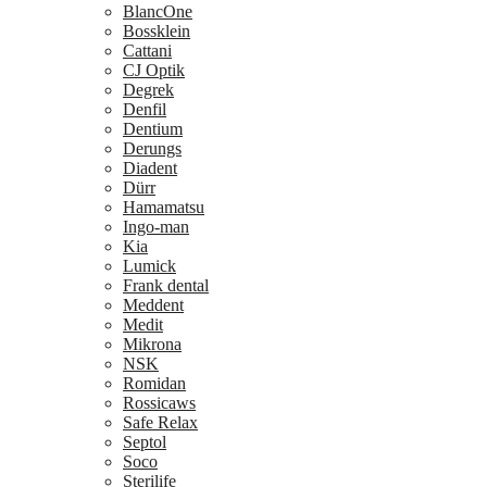
BlancOne
Bossklein
Cattani
CJ Optik
Degrek
Denfil
Dentium
Derungs
Diadent
Dürr
Hamamatsu
Ingo-man
Kia
Lumick
Frank dental
Meddent
Medit
Mikrona
NSK
Romidan
Rossicaws
Safe Relax
Septol
Soco
Sterilife