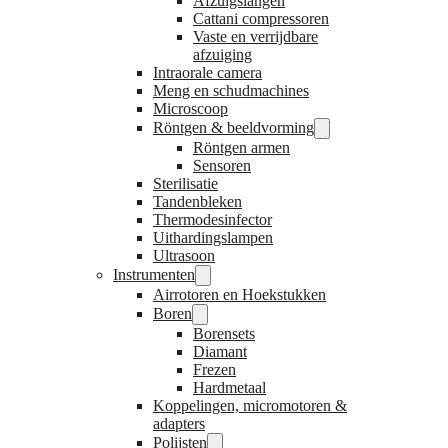
Afzuigslangen
Cattani compressoren
Vaste en verrijdbare
afzuiging
Intraorale camera
Meng en schudmachines
Microscoop
Röntgen & beeldvorming
Röntgen armen
Sensoren
Sterilisatie
Tandenbleken
Thermodesinfector
Uithardingslampen
Ultrasoon
Instrumenten
Airrotoren en Hoekstukken
Boren
Borensets
Diamant
Frezen
Hardmetaal
Koppelingen, micromotoren &
adapters
Polijsten