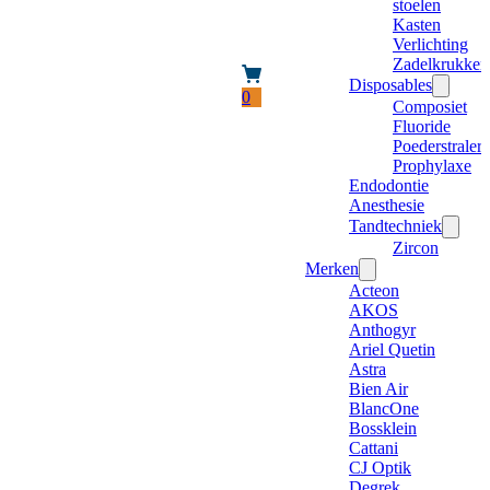
stoelen
Kasten
Verlichting
Zadelkrukken
Disposables
0
Composiet
Fluoride
Poederstraler
Prophylaxe
Endodontie
Anesthesie
Tandtechniek
Zircon
Merken
Acteon
AKOS
Anthogyr
Ariel Quetin
Astra
Bien Air
BlancOne
Bossklein
Cattani
CJ Optik
Degrek