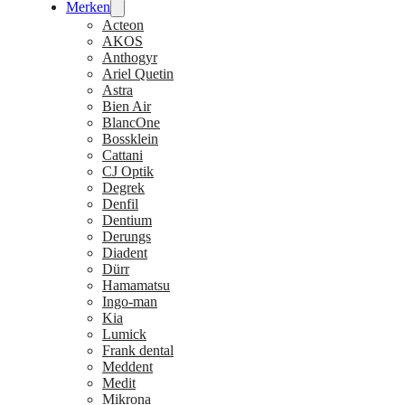
Merken
Acteon
AKOS
Anthogyr
Ariel Quetin
Astra
Bien Air
BlancOne
Bossklein
Cattani
CJ Optik
Degrek
Denfil
Dentium
Derungs
Diadent
Dürr
Hamamatsu
Ingo-man
Kia
Lumick
Frank dental
Meddent
Medit
Mikrona