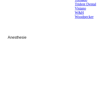
Trident Dental
Visiano
W&H
Woodpecker
Anesthesie