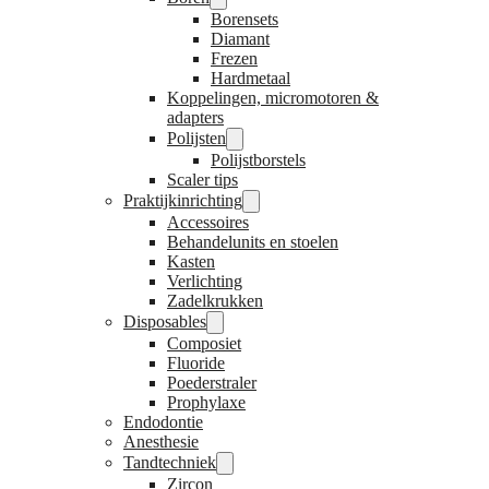
Borensets
Diamant
Frezen
Hardmetaal
Koppelingen, micromotoren &
adapters
Polijsten
Polijstborstels
Scaler tips
Praktijkinrichting
Accessoires
Behandelunits en stoelen
Kasten
Verlichting
Zadelkrukken
Disposables
Composiet
Fluoride
Poederstraler
Prophylaxe
Endodontie
Anesthesie
Tandtechniek
Zircon