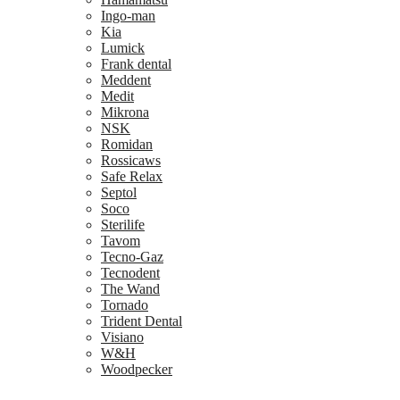
Ingo-man
Kia
Lumick
Frank dental
Meddent
Medit
Mikrona
NSK
Romidan
Rossicaws
Safe Relax
Septol
Soco
Sterilife
Tavom
Tecno-Gaz
Tecnodent
The Wand
Tornado
Trident Dental
Visiano
W&H
Woodpecker