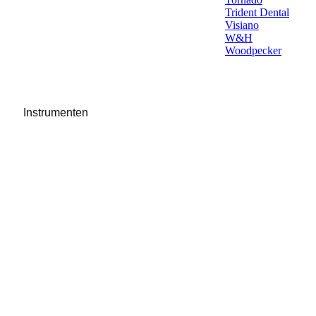
Trident Dental
Visiano
W&H
Woodpecker
Instrumenten