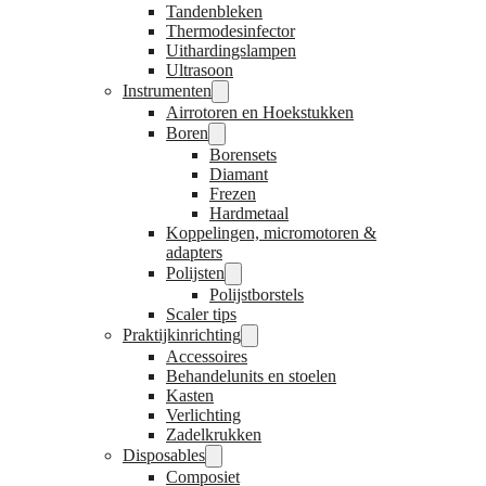
Tandenbleken
Thermodesinfector
Uithardingslampen
Ultrasoon
Instrumenten
Airrotoren en Hoekstukken
Boren
Borensets
Diamant
Frezen
Hardmetaal
Koppelingen, micromotoren &
adapters
Polijsten
Polijstborstels
Scaler tips
Praktijkinrichting
Accessoires
Behandelunits en stoelen
Kasten
Verlichting
Zadelkrukken
Disposables
Composiet