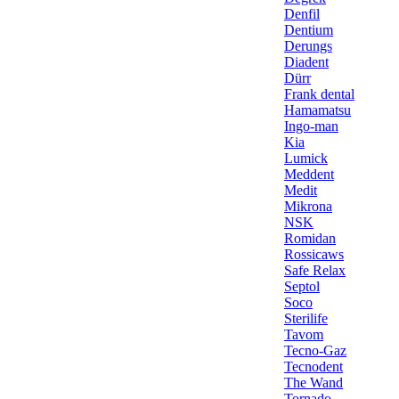
Denfil
Dentium
Derungs
Diadent
Dürr
Frank dental
Hamamatsu
Ingo-man
Kia
Lumick
Meddent
Medit
Mikrona
NSK
Romidan
Rossicaws
Safe Relax
Septol
Soco
Sterilife
Tavom
Tecno-Gaz
Tecnodent
The Wand
Tornado