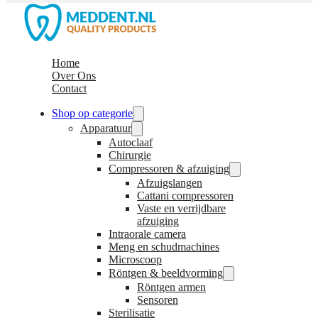
Home
Over Ons
Contact
Shop op categorie
Apparatuur
Autoclaaf
Chirurgie
Compressoren & afzuiging
Afzuigslangen
Cattani compressoren
Vaste en verrijdbare
afzuiging
Intraorale camera
Meng en schudmachines
Microscoop
Röntgen & beeldvorming
Röntgen armen
Sensoren
Sterilisatie