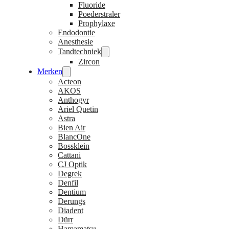
Fluoride
Poederstraler
Prophylaxe
Endodontie
Anesthesie
Tandtechniek
Zircon
Merken
Acteon
AKOS
Anthogyr
Ariel Quetin
Astra
Bien Air
BlancOne
Bossklein
Cattani
CJ Optik
Degrek
Denfil
Dentium
Derungs
Diadent
Dürr
Hamamatsu