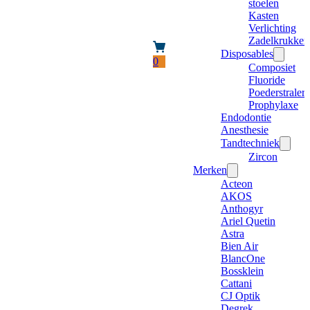
stoelen
Kasten
Verlichting
Zadelkrukken
Disposables
0
Composiet
Fluoride
Poederstraler
Prophylaxe
Endodontie
Anesthesie
Tandtechniek
Zircon
Merken
Acteon
AKOS
Anthogyr
Ariel Quetin
Astra
Bien Air
BlancOne
Bossklein
Cattani
CJ Optik
Degrek