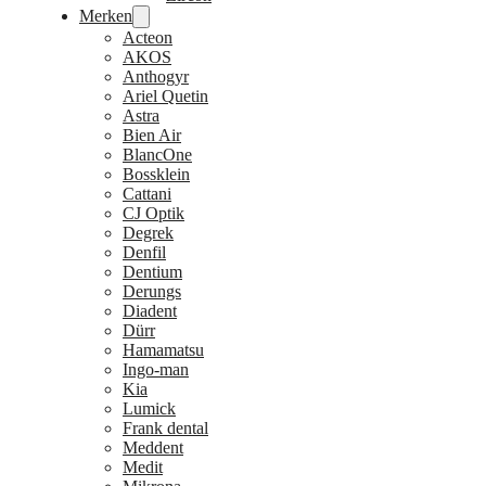
Merken
Acteon
AKOS
Anthogyr
Ariel Quetin
Astra
Bien Air
BlancOne
Bossklein
Cattani
CJ Optik
Degrek
Denfil
Dentium
Derungs
Diadent
Dürr
Hamamatsu
Ingo-man
Kia
Lumick
Frank dental
Meddent
Medit