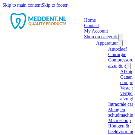
Skip to main content
Skip to footer
Home
Contact
My Account
Shop op categorie
Apparatuur
Autoclaaf
Chirurgie
Compressore
afzuiging
Afzuig
Cattani
compre
Vaste e
verrijd
afzuigi
Intraorale ca
Meng en
schudmachine
Microscoop
Röntgen &
beeldvorming