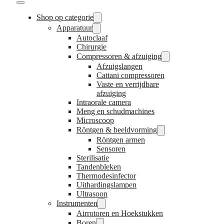
Shop op categorie
Apparatuur
Autoclaaf
Chirurgie
Compressoren & afzuiging
Afzuigslangen
Cattani compressoren
Vaste en verrijdbare
afzuiging
Intraorale camera
Meng en schudmachines
Microscoop
Röntgen & beeldvorming
Röntgen armen
Sensoren
Sterilisatie
Tandenbleken
Thermodesinfector
Uithardingslampen
Ultrasoon
Instrumenten
Airrotoren en Hoekstukken
Boren