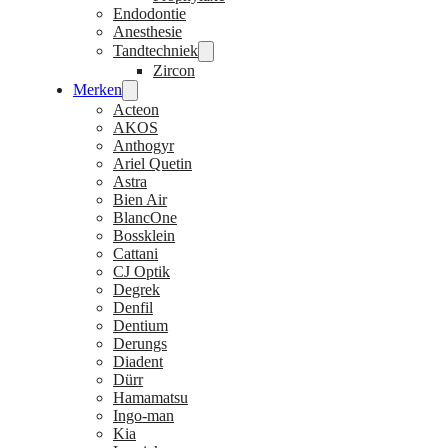
Endodontie
Anesthesie
Tandtechniek
Zircon
Merken
Acteon
AKOS
Anthogyr
Ariel Quetin
Astra
Bien Air
BlancOne
Bossklein
Cattani
CJ Optik
Degrek
Denfil
Dentium
Derungs
Diadent
Dürr
Hamamatsu
Ingo-man
Kia