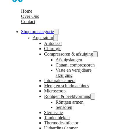
Home
Over Ons
Contact
Shop op categorie
Apparatuur
Autoclaaf
Chirurgie
Compressoren & afzuiging
Afzuigslangen
Cattani compressoren
Vaste en verrijdbare
afzuiging
Intraorale camera
Meng en schudmachines
Microscoop
Röntgen & beeldvorming
Röntgen armen
Sensoren
Sterilisatie
Tandenbleken
Thermodesinfector
Uithardingslampen