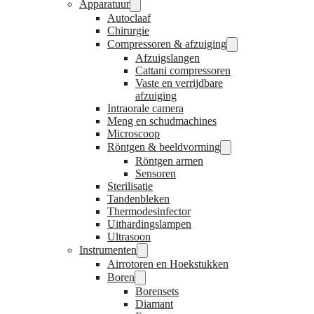
Apparatuur
Autoclaaf
Chirurgie
Compressoren & afzuiging
Afzuigslangen
Cattani compressoren
Vaste en verrijdbare
afzuiging
Intraorale camera
Meng en schudmachines
Microscoop
Röntgen & beeldvorming
Röntgen armen
Sensoren
Sterilisatie
Tandenbleken
Thermodesinfector
Uithardingslampen
Ultrasoon
Instrumenten
Airrotoren en Hoekstukken
Boren
Borensets
Diamant