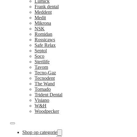
Lumick
Frank dental
Meddent
Medit
Mikrona
NSK
Romidan
Rossicaws
Safe Relax
Septol
Soco
Sterilife
Tavom
Tecno-Gaz
Tecnodent
The Wand
Tornado
Trident Dental
Visiano
W&H
Woodpecker
Shop op categorie