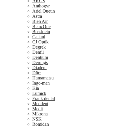
AKOS
Anthogyr
Ariel Quetin
Astra
Bien Air
BlancOne
Bossklein
Cattani
CJ Optik
Degrek
Denfil
Dentium
Derungs
Diadent
Dürr
Hamamatsu
Ingo-man
Kia
Lumick
Frank dental
Meddent
Medit
Mikrona
NSK
Romidan