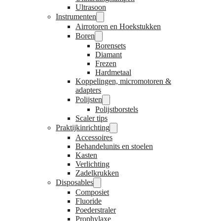
Ultrasoon
Instrumenten
Airrotoren en Hoekstukken
Boren
Borensets
Diamant
Frezen
Hardmetaal
Koppelingen, micromotoren &
adapters
Polijsten
Polijstborstels
Scaler tips
Praktijkinrichting
Accessoires
Behandelunits en stoelen
Kasten
Verlichting
Zadelkrukken
Disposables
Composiet
Fluoride
Poederstraler
Prophylaxe