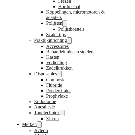
Frezen
Hardmetaal
Koppelingen, micromotoren &
adapters
Polijsten
Polijstborstels
Scaler tips
Praktijkinrichting
Accessoires
Behandelunits en stoelen
Kasten
Verlichting
Zadelkrukken
Disposables
Composiet
Fluoride
Poederstraler
Prophylaxe
Endodontie
Anesthesie
Tandtechniek
Zircon
Merken
Acteon