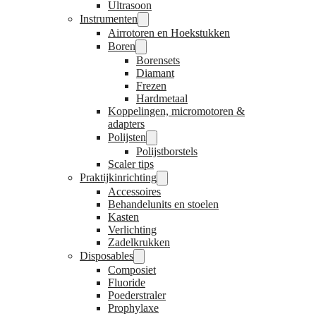
Ultrasoon
Instrumenten
Airrotoren en Hoekstukken
Boren
Borensets
Diamant
Frezen
Hardmetaal
Koppelingen, micromotoren &
adapters
Polijsten
Polijstborstels
Scaler tips
Praktijkinrichting
Accessoires
Behandelunits en stoelen
Kasten
Verlichting
Zadelkrukken
Disposables
Composiet
Fluoride
Poederstraler
Prophylaxe