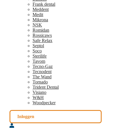
Frank dental
Meddent
Medit
Mikrona
NSK
Romidan
Rossicaws
Safe Relax
Septol
Soco
Sterilife
Tavom
Tecno-Gaz
Tecnodent
The Wand
Tornado
Trident Dental
Visiano
W&H
Woodpecker
Inloggen