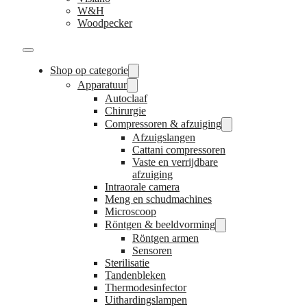
W&H
Woodpecker
Shop op categorie
Apparatuur
Autoclaaf
Chirurgie
Compressoren & afzuiging
Afzuigslangen
Cattani compressoren
Vaste en verrijdbare
afzuiging
Intraorale camera
Meng en schudmachines
Microscoop
Röntgen & beeldvorming
Röntgen armen
Sensoren
Sterilisatie
Tandenbleken
Thermodesinfector
Uithardingslampen