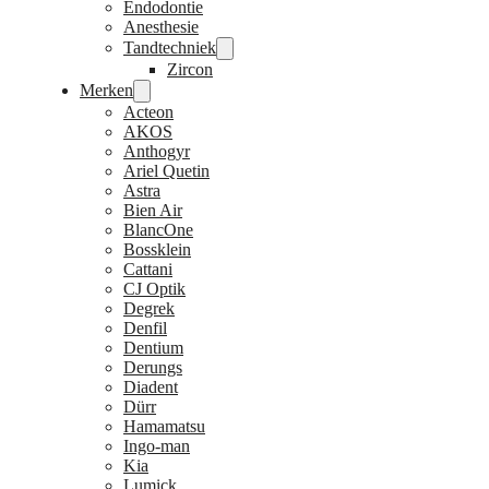
Endodontie
Anesthesie
Tandtechniek
Zircon
Merken
Acteon
AKOS
Anthogyr
Ariel Quetin
Astra
Bien Air
BlancOne
Bossklein
Cattani
CJ Optik
Degrek
Denfil
Dentium
Derungs
Diadent
Dürr
Hamamatsu
Ingo-man
Kia
Lumick