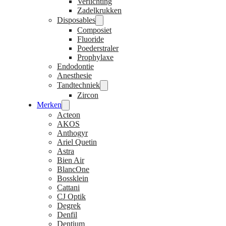
Verlichting
Zadelkrukken
Disposables
Composiet
Fluoride
Poederstraler
Prophylaxe
Endodontie
Anesthesie
Tandtechniek
Zircon
Merken
Acteon
AKOS
Anthogyr
Ariel Quetin
Astra
Bien Air
BlancOne
Bossklein
Cattani
CJ Optik
Degrek
Denfil
Dentium