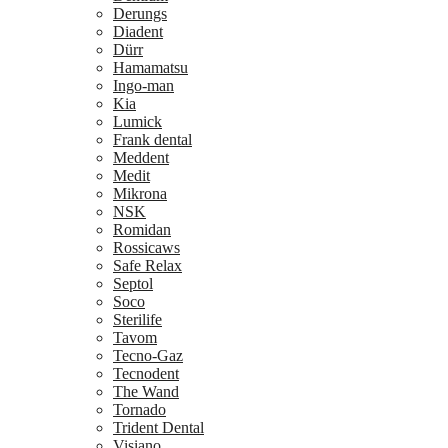
Derungs
Diadent
Dürr
Hamamatsu
Ingo-man
Kia
Lumick
Frank dental
Meddent
Medit
Mikrona
NSK
Romidan
Rossicaws
Safe Relax
Septol
Soco
Sterilife
Tavom
Tecno-Gaz
Tecnodent
The Wand
Tornado
Trident Dental
Visiano