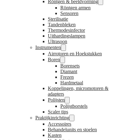
Röntgen & beeldvorming
Röntgen armen
Sensoren
Sterilisatie
Tandenbleken
Thermodesinfector
Uithardingslampen
Ultrasoon
Instrumenten
Airrotoren en Hoekstukken
Boren
Borensets
Diamant
Frezen
Hardmetaal
Koppelingen, micromotoren &
adapters
Polijsten
Polijstborstels
Scaler tips
Praktijkinrichting
Accessoires
Behandelunits en stoelen
Kasten