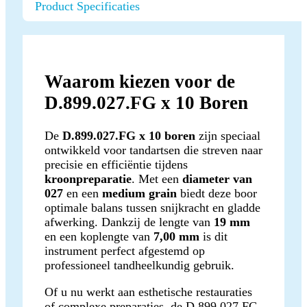
Product Specificaties
Waarom kiezen voor de
D.899.027.FG x 10 Boren
De
D.899.027.FG x 10 boren
zijn speciaal
ontwikkeld voor tandartsen die streven naar
precisie en efficiëntie tijdens
kroonpreparatie
. Met een
diameter van
027
en een
medium grain
biedt deze boor
optimale balans tussen snijkracht en gladde
afwerking. Dankzij de lengte van
19 mm
en een koplengte van
7,00 mm
is dit
instrument perfect afgestemd op
professioneel tandheelkundig gebruik.
Of u nu werkt aan esthetische restauraties
of complexe preparaties, de D.899.027.FG