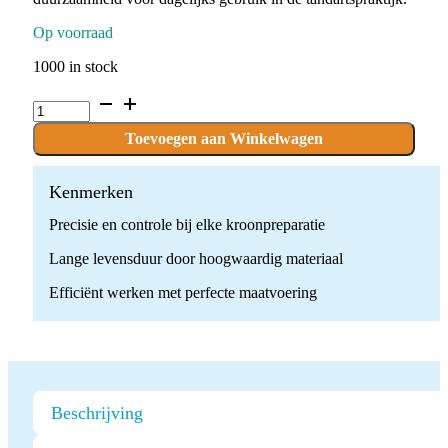
Op voorraad
1000 in stock
D.899.027.FG
x
10
Toevoegen aan Winkelwagen
Boren
quantity
Kenmerken
Precisie en controle bij elke kroonpreparatie
Lange levensduur door hoogwaardig materiaal
Efficiënt werken met perfecte maatvoering
Beschrijving