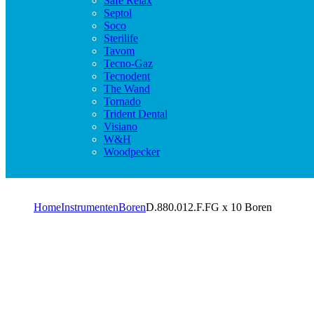
Safe Relax
Septol
Soco
Sterilife
Tavom
Tecno-Gaz
Tecnodent
The Wand
Tornado
Trident Dental
Visiano
W&H
Woodpecker
Home
Instrumenten
Boren
D.880.012.F.FG x 10 Boren