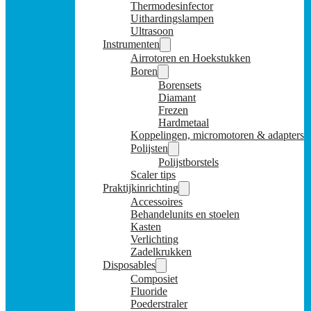
Thermodesinfector
Uithardingslampen
Ultrasoon
Instrumenten
Airrotoren en Hoekstukken
Boren
Borensets
Diamant
Frezen
Hardmetaal
Koppelingen, micromotoren & adapters
Polijsten
Polijstborstels
Scaler tips
Praktijkinrichting
Accessoires
Behandelunits en stoelen
Kasten
Verlichting
Zadelkrukken
Disposables
Composiet
Fluoride
Poederstraler