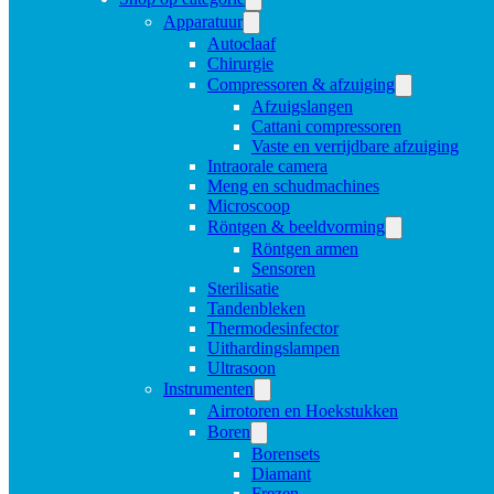
Apparatuur
Autoclaaf
Chirurgie
Compressoren & afzuiging
Afzuigslangen
Cattani compressoren
Vaste en verrijdbare afzuiging
Intraorale camera
Meng en schudmachines
Microscoop
Röntgen & beeldvorming
Röntgen armen
Sensoren
Sterilisatie
Tandenbleken
Thermodesinfector
Uithardingslampen
Ultrasoon
Instrumenten
Airrotoren en Hoekstukken
Boren
Borensets
Diamant
Frezen