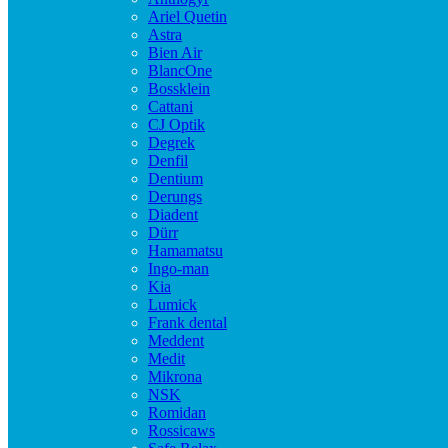
Ariel Quetin
Astra
Bien Air
BlancOne
Bossklein
Cattani
CJ Optik
Degrek
Denfil
Dentium
Derungs
Diadent
Dürr
Hamamatsu
Ingo-man
Kia
Lumick
Frank dental
Meddent
Medit
Mikrona
NSK
Romidan
Rossicaws