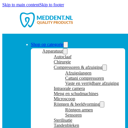
Skip to main content
Skip to footer
Shop op categorie
Apparatuur
Autoclaaf
Chirurgie
Compressoren & afzuiging
Afzuigslangen
Cattani compressoren
Vaste en verrijdbare afzuiging
Intraorale camera
Meng en schudmachines
Microscoop
Röntgen & beeldvorming
Röntgen armen
Sensoren
Sterilisatie
Tandenbleken