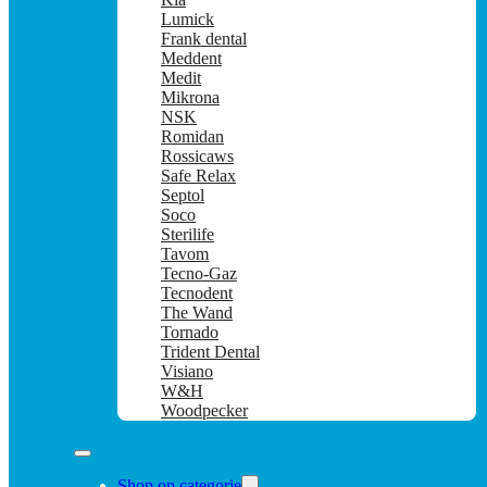
Lumick
Frank dental
Meddent
Medit
Mikrona
NSK
Romidan
Rossicaws
Safe Relax
Septol
Soco
Sterilife
Tavom
Tecno-Gaz
Tecnodent
The Wand
Tornado
Trident Dental
Visiano
W&H
Woodpecker
Shop op categorie