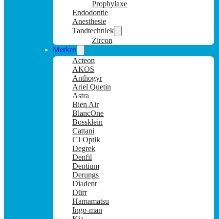
Prophylaxe
Endodontie
Anesthesie
Tandtechniek
Zircon
Merken
Acteon
AKOS
Anthogyr
Ariel Quetin
Astra
Bien Air
BlancOne
Bossklein
Cattani
CJ Optik
Degrek
Denfil
Dentium
Derungs
Diadent
Dürr
Hamamatsu
Ingo-man
Kia