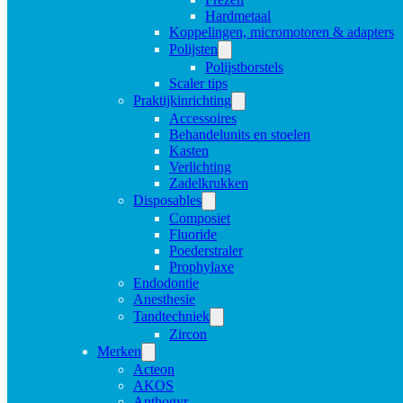
Hardmetaal
Koppelingen, micromotoren & adapters
Polijsten
Polijstborstels
Scaler tips
Praktijkinrichting
Accessoires
Behandelunits en stoelen
Kasten
Verlichting
Zadelkrukken
Disposables
Composiet
Fluoride
Poederstraler
Prophylaxe
Endodontie
Anesthesie
Tandtechniek
Zircon
Merken
Acteon
AKOS
Anthogyr