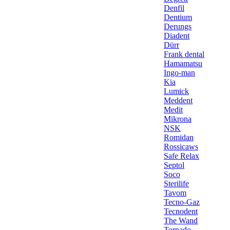
Denfil
Dentium
Derungs
Diadent
Dürr
Frank dental
Hamamatsu
Ingo-man
Kia
Lumick
Meddent
Medit
Mikrona
NSK
Romidan
Rossicaws
Safe Relax
Septol
Soco
Sterilife
Tavom
Tecno-Gaz
Tecnodent
The Wand
Tornado