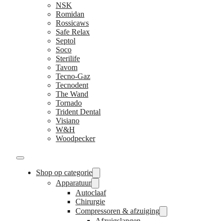
NSK
Romidan
Rossicaws
Safe Relax
Septol
Soco
Sterilife
Tavom
Tecno-Gaz
Tecnodent
The Wand
Tornado
Trident Dental
Visiano
W&H
Woodpecker
Shop op categorie
Apparatuur
Autoclaaf
Chirurgie
Compressoren & afzuiging
Afzuigslangen