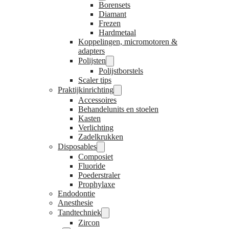
Borensets
Diamant
Frezen
Hardmetaal
Koppelingen, micromotoren &
adapters
Polijsten
Polijstborstels
Scaler tips
Praktijkinrichting
Accessoires
Behandelunits en stoelen
Kasten
Verlichting
Zadelkrukken
Disposables
Composiet
Fluoride
Poederstraler
Prophylaxe
Endodontie
Anesthesie
Tandtechniek
Zircon