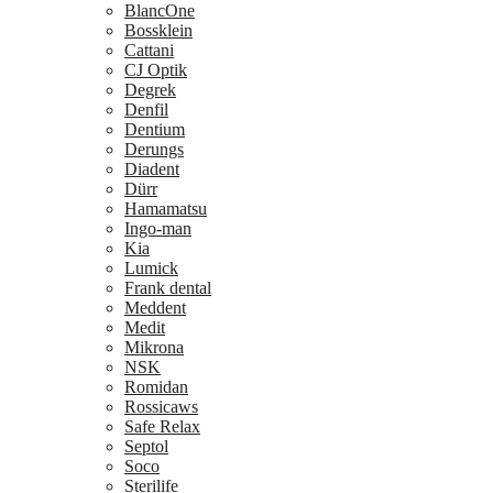
BlancOne
Bossklein
Cattani
CJ Optik
Degrek
Denfil
Dentium
Derungs
Diadent
Dürr
Hamamatsu
Ingo-man
Kia
Lumick
Frank dental
Meddent
Medit
Mikrona
NSK
Romidan
Rossicaws
Safe Relax
Septol
Soco
Sterilife