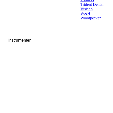
Trident Dental
Visiano
W&H
Woodpecker
Instrumenten