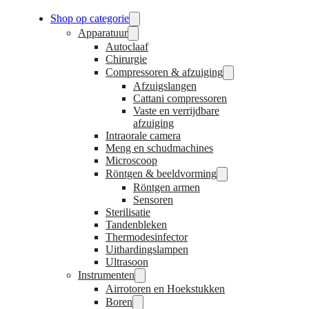
Shop op categorie
Apparatuur
Autoclaaf
Chirurgie
Compressoren & afzuiging
Afzuigslangen
Cattani compressoren
Vaste en verrijdbare
afzuiging
Intraorale camera
Meng en schudmachines
Microscoop
Röntgen & beeldvorming
Röntgen armen
Sensoren
Sterilisatie
Tandenbleken
Thermodesinfector
Uithardingslampen
Ultrasoon
Instrumenten
Airrotoren en Hoekstukken
Boren