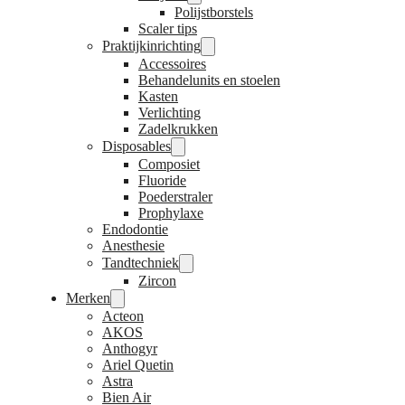
Polijstborstels
Scaler tips
Praktijkinrichting
Accessoires
Behandelunits en stoelen
Kasten
Verlichting
Zadelkrukken
Disposables
Composiet
Fluoride
Poederstraler
Prophylaxe
Endodontie
Anesthesie
Tandtechniek
Zircon
Merken
Acteon
AKOS
Anthogyr
Ariel Quetin
Astra
Bien Air