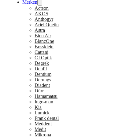
Merken
Acteon
AKOS
Anthogyr
Ariel Quetin
Astra
Bien Air
BlancOne
Bossklein
Cattani
CJ Optik
Degrek
Denfil
Dentium
Derungs
Diadent
Dürr
Hamamatsu
Ingo-man
Kia
Lumick
Frank dental
Meddent
Medit
Mikrona