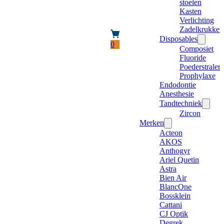
stoelen
Kasten
Verlichting
Zadelkrukken
Disposables
0
Composiet
Fluoride
Poederstraler
Prophylaxe
Endodontie
Anesthesie
Tandtechniek
Zircon
Merken
Acteon
AKOS
Anthogyr
Ariel Quetin
Astra
Bien Air
BlancOne
Bossklein
Cattani
CJ Optik
Degrek