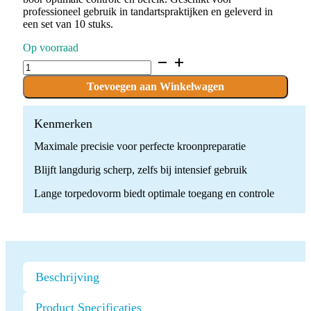
professioneel gebruik in tandartspraktijken en geleverd in
een set van 10 stuks.
Op voorraad
D.879L.012.F.FG
x
10
Toevoegen aan Winkelwagen
Boren
quantity
Kenmerken
Maximale precisie voor perfecte kroonpreparatie
Blijft langdurig scherp, zelfs bij intensief gebruik
Lange torpedovorm biedt optimale toegang en controle
Beschrijving
Product Specificaties