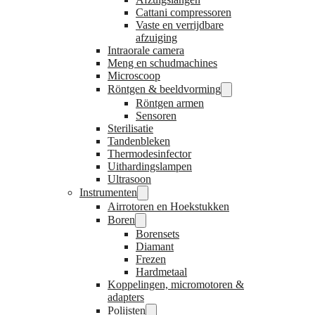
Cattani compressoren
Vaste en verrijdbare
afzuiging
Intraorale camera
Meng en schudmachines
Microscoop
Röntgen & beeldvorming
Röntgen armen
Sensoren
Sterilisatie
Tandenbleken
Thermodesinfector
Uithardingslampen
Ultrasoon
Instrumenten
Airrotoren en Hoekstukken
Boren
Borensets
Diamant
Frezen
Hardmetaal
Koppelingen, micromotoren &
adapters
Polijsten