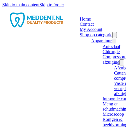
Skip to main content
Skip to footer
Home
Contact
My Account
Shop op categorie
Apparatuur
Autoclaaf
Chirurgie
Compressore
afzuiging
Afzuig
Cattani
compre
Vaste e
verrijd
afzuigi
Intraorale ca
Meng en
schudmachine
Microscoop
Röntgen &
beeldvorming