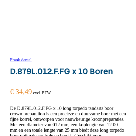
Frank dental
D.879L.012.F.FG x 10 Boren
€
34,49
excl. BTW
De D.879L.012.F.FG x 10 long torpedo tandarts boor
crown preparation is een precieze en duurzame boor met een
fijne korrel, ontworpen voor nauwkeurige kroonpreparaties.
Met een diameter van 012 mm, een koplengte van 12.00
mm en een totale lengte van 25 mm biedt deze long torpedo
boor optimale controle en bereik. Geschikt voor