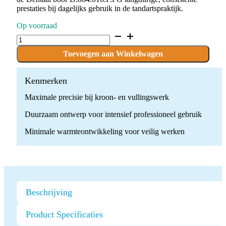
prestaties bij dagelijks gebruik in de tandartspraktijk.
Op voorraad
D.864.016.F.FG
x
10
Toevoegen aan Winkelwagen
Boren
quantity
Kenmerken
Maximale precisie bij kroon- en vullingswerk
Duurzaam ontwerp voor intensief professioneel gebruik
Minimale warmteontwikkeling voor veilig werken
Beschrijving
Product Specificaties