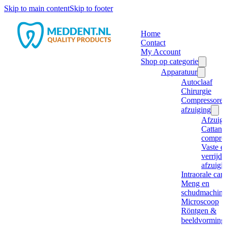
Skip to main content
Skip to footer
Home
Contact
My Account
Shop op categorie
Apparatuur
Autoclaaf
Chirurgie
Compressore
afzuiging
Afzuig
Cattani
compre
Vaste e
verrijd
afzuigi
Intraorale ca
Meng en
schudmachine
Microscoop
Röntgen &
beeldvorming