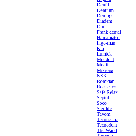
Denfil
Dentium
Derungs
Diadent
Dürr
Frank dental
Hamamatsu
Ingo-man
Kia
Lumick
Meddent
Medit
Mikrona
NSK
Romidan
Rossicaws
Safe Relax
Septol
Soco
Sterilife
Tavom
Tecno-Gaz
Tecnodent
The Wand
Tornado