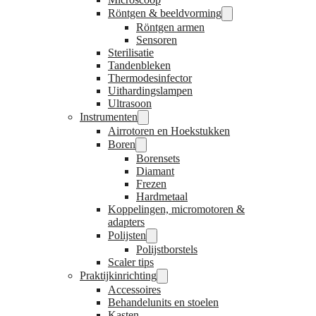
Röntgen & beeldvorming
Röntgen armen
Sensoren
Sterilisatie
Tandenbleken
Thermodesinfector
Uithardingslampen
Ultrasoon
Instrumenten
Airrotoren en Hoekstukken
Boren
Borensets
Diamant
Frezen
Hardmetaal
Koppelingen, micromotoren &
adapters
Polijsten
Polijstborstels
Scaler tips
Praktijkinrichting
Accessoires
Behandelunits en stoelen
Kasten