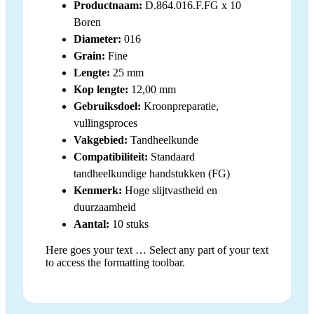
Productnaam:
D.864.016.F.FG x 10
Boren
Diameter:
016
Grain:
Fine
Lengte:
25 mm
Kop lengte:
12,00 mm
Gebruiksdoel:
Kroonpreparatie,
vullingsproces
Vakgebied:
Tandheelkunde
Compatibiliteit:
Standaard
tandheelkundige handstukken (FG)
Kenmerk:
Hoge slijtvastheid en
duurzaamheid
Aantal:
10 stuks
Here goes your text … Select any part of your text
to access the formatting toolbar.