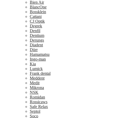
Bien Air
BlancOne
Bossklein
Cattani
CJ Optik
Degrek
Denfil
Dentium
Derungs
Diadent
Dürr
Hamamatsu
Ingo-man
Kia
Lumick
Frank dental
Meddent
Medit
Mikrona
NSK
Romidan
Rossicaws
Safe Relax
Septol
Soco