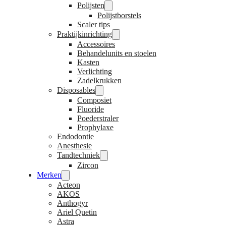
Polijsten
Polijstborstels
Scaler tips
Praktijkinrichting
Accessoires
Behandelunits en stoelen
Kasten
Verlichting
Zadelkrukken
Disposables
Composiet
Fluoride
Poederstraler
Prophylaxe
Endodontie
Anesthesie
Tandtechniek
Zircon
Merken
Acteon
AKOS
Anthogyr
Ariel Quetin
Astra