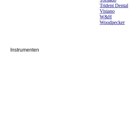
Trident Dental
Visiano
W&H
Woodpecker
Instrumenten