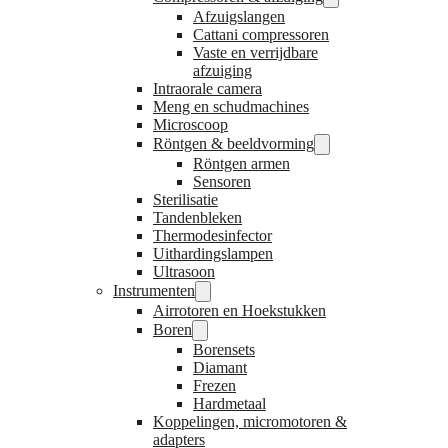
Afzuigslangen
Cattani compressoren
Vaste en verrijdbare
afzuiging
Intraorale camera
Meng en schudmachines
Microscoop
Röntgen & beeldvorming
Röntgen armen
Sensoren
Sterilisatie
Tandenbleken
Thermodesinfector
Uithardingslampen
Ultrasoon
Instrumenten
Airrotoren en Hoekstukken
Boren
Borensets
Diamant
Frezen
Hardmetaal
Koppelingen, micromotoren &
adapters