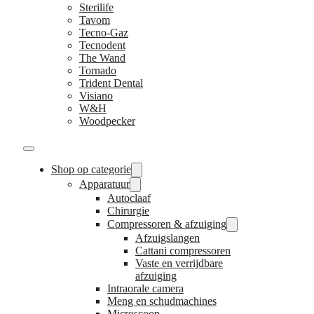
Sterilife
Tavom
Tecno-Gaz
Tecnodent
The Wand
Tornado
Trident Dental
Visiano
W&H
Woodpecker
Shop op categorie
Apparatuur
Autoclaaf
Chirurgie
Compressoren & afzuiging
Afzuigslangen
Cattani compressoren
Vaste en verrijdbare
afzuiging
Intraorale camera
Meng en schudmachines
Microscoop