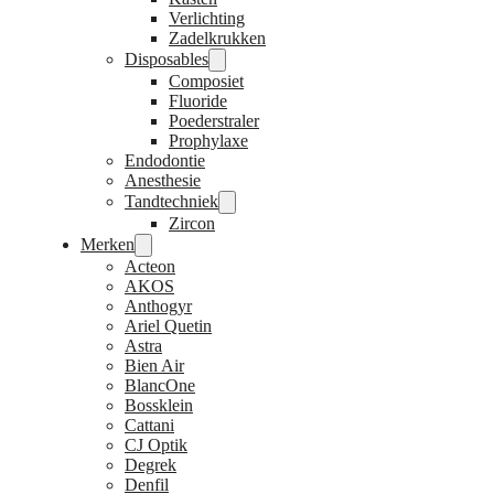
Verlichting
Zadelkrukken
Disposables
Composiet
Fluoride
Poederstraler
Prophylaxe
Endodontie
Anesthesie
Tandtechniek
Zircon
Merken
Acteon
AKOS
Anthogyr
Ariel Quetin
Astra
Bien Air
BlancOne
Bossklein
Cattani
CJ Optik
Degrek
Denfil