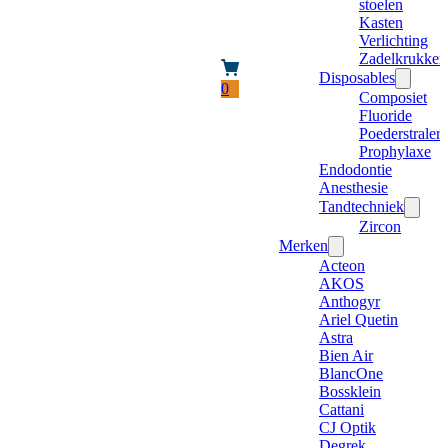
stoelen
Kasten
Verlichting
Zadelkrukken
Disposables
0
Composiet
Fluoride
Poederstraler
Prophylaxe
Endodontie
Anesthesie
Tandtechniek
Zircon
Merken
Acteon
AKOS
Anthogyr
Ariel Quetin
Astra
Bien Air
BlancOne
Bossklein
Cattani
CJ Optik
Degrek