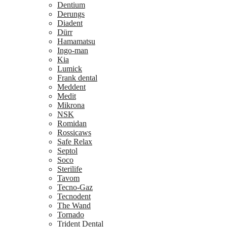
Dentium
Derungs
Diadent
Dürr
Hamamatsu
Ingo-man
Kia
Lumick
Frank dental
Meddent
Medit
Mikrona
NSK
Romidan
Rossicaws
Safe Relax
Septol
Soco
Sterilife
Tavom
Tecno-Gaz
Tecnodent
The Wand
Tornado
Trident Dental