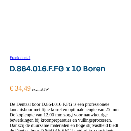
Frank dental
D.864.016.F.FG x 10 Boren
€
34,49
excl. BTW
De Dentaal boor D.864.016.F.FG is een professionele
tandartsboor met fijne korrel en optimale lengte van 25 mm.
De koplengte van 12,00 mm zorgt voor nauwkeurige
bewerkingen bij kroonpreparaties en vullingsprocessen.
Dankzij de duurzame materialen en hoge slijtvastheid biedt
de Dentaal boor D.864.016.F.FG langdurige, consistente