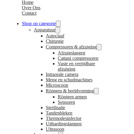
Home
Over Ons
Contact
Shop op categorie
Apparatuur
Autoclaaf
Chirurgie
Compressoren & afzuiging
Afzuigslangen
Cattani compressoren
Vaste en verrijdbare
afzuiging
Intraorale camera
Meng en schudmachines
Microscoop
Röntgen & beeldvorming
Röntgen armen
Sensoren
Sterilisatie
Tandenbleken
Thermodesinfector
Uithardingslampen
Ultrasoon