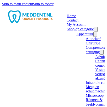
Skip to main content
Skip to footer
Home
Contact
My Account
Shop op categorie
Apparatuur
Autoclaaf
Chirurgie
Compressore
afzuiging
Afzuig
Cattani
compre
Vaste e
verrijd
afzuigi
Intraorale ca
Meng en
schudmachine
Microscoop
Röntgen &
beeldvorming