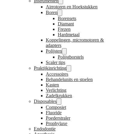
Instrumenten
Airrotoren en Hoekstukken
Boren
Borensets
Diamant
Frezen
Hardmetaal
Koppelingen, micromotoren &
adapters
Polijsten
Polijstborstels
Scaler tips
Praktijkinrichting
Accessoires
Behandelunits en stoelen
Kasten
Verlichting
Zadelkrukken
Disposables
Composiet
Fluoride
Poederstraler
Prophylaxe
Endodontie