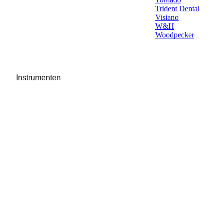
Trident Dental
Visiano
W&H
Woodpecker
Instrumenten