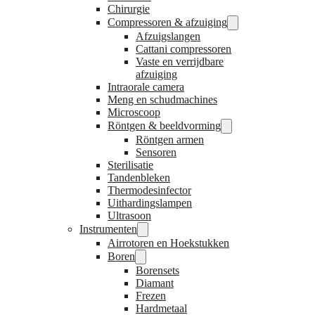
Chirurgie
Compressoren & afzuiging
Afzuigslangen
Cattani compressoren
Vaste en verrijdbare
afzuiging
Intraorale camera
Meng en schudmachines
Microscoop
Röntgen & beeldvorming
Röntgen armen
Sensoren
Sterilisatie
Tandenbleken
Thermodesinfector
Uithardingslampen
Ultrasoon
Instrumenten
Airrotoren en Hoekstukken
Boren
Borensets
Diamant
Frezen
Hardmetaal