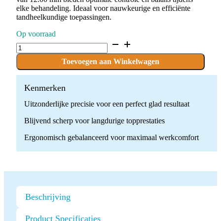
elke behandeling. Ideaal voor nauwkeurige en efficiënte
tandheelkundige toepassingen.
Op voorraad
D.864.010.C.FG
x
10
Toevoegen aan Winkelwagen
Boren
quantity
Kenmerken
Uitzonderlijke precisie voor een perfect glad resultaat
Blijvend scherp voor langdurige topprestaties
Ergonomisch gebalanceerd voor maximaal werkcomfort
Beschrijving
Product Specificaties