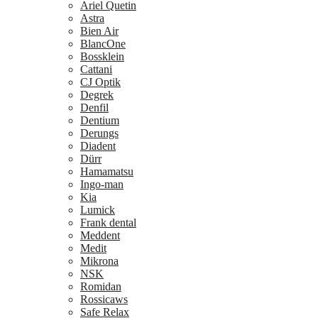
Ariel Quetin
Astra
Bien Air
BlancOne
Bossklein
Cattani
CJ Optik
Degrek
Denfil
Dentium
Derungs
Diadent
Dürr
Hamamatsu
Ingo-man
Kia
Lumick
Frank dental
Meddent
Medit
Mikrona
NSK
Romidan
Rossicaws
Safe Relax