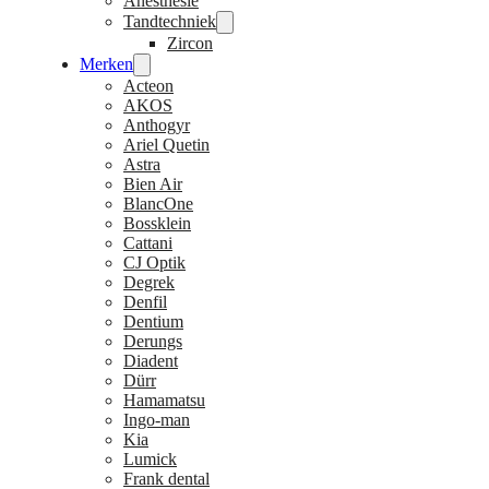
Anesthesie
Tandtechniek
Zircon
Merken
Acteon
AKOS
Anthogyr
Ariel Quetin
Astra
Bien Air
BlancOne
Bossklein
Cattani
CJ Optik
Degrek
Denfil
Dentium
Derungs
Diadent
Dürr
Hamamatsu
Ingo-man
Kia
Lumick
Frank dental