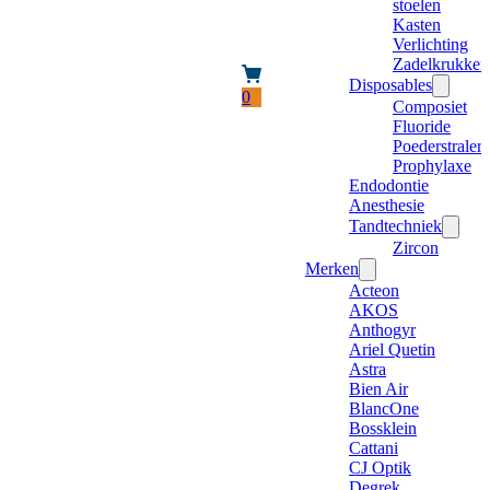
stoelen
Kasten
Verlichting
Zadelkrukken
Disposables
0
Composiet
Fluoride
Poederstraler
Prophylaxe
Endodontie
Anesthesie
Tandtechniek
Zircon
Merken
Acteon
AKOS
Anthogyr
Ariel Quetin
Astra
Bien Air
BlancOne
Bossklein
Cattani
CJ Optik
Degrek