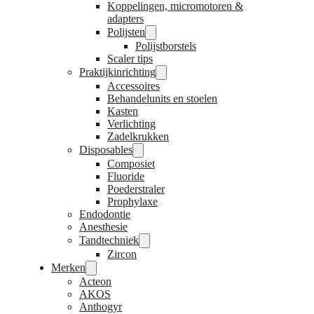
Koppelingen, micromotoren &
adapters
Polijsten
Polijstborstels
Scaler tips
Praktijkinrichting
Accessoires
Behandelunits en stoelen
Kasten
Verlichting
Zadelkrukken
Disposables
Composiet
Fluoride
Poederstraler
Prophylaxe
Endodontie
Anesthesie
Tandtechniek
Zircon
Merken
Acteon
AKOS
Anthogyr