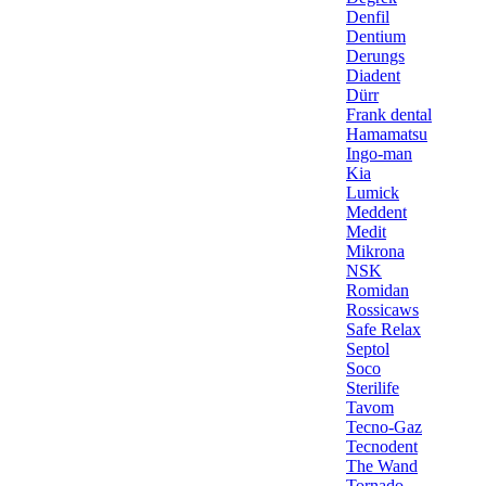
Denfil
Dentium
Derungs
Diadent
Dürr
Frank dental
Hamamatsu
Ingo-man
Kia
Lumick
Meddent
Medit
Mikrona
NSK
Romidan
Rossicaws
Safe Relax
Septol
Soco
Sterilife
Tavom
Tecno-Gaz
Tecnodent
The Wand
Tornado