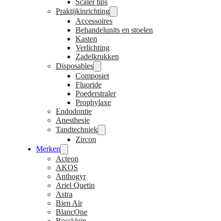
Scaler tips
Praktijkinrichting
Accessoires
Behandelunits en stoelen
Kasten
Verlichting
Zadelkrukken
Disposables
Composiet
Fluoride
Poederstraler
Prophylaxe
Endodontie
Anesthesie
Tandtechniek
Zircon
Merken
Acteon
AKOS
Anthogyr
Ariel Quetin
Astra
Bien Air
BlancOne
Bossklein