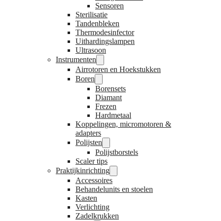
Sensoren
Sterilisatie
Tandenbleken
Thermodesinfector
Uithardingslampen
Ultrasoon
Instrumenten
Airrotoren en Hoekstukken
Boren
Borensets
Diamant
Frezen
Hardmetaal
Koppelingen, micromotoren &
adapters
Polijsten
Polijstborstels
Scaler tips
Praktijkinrichting
Accessoires
Behandelunits en stoelen
Kasten
Verlichting
Zadelkrukken