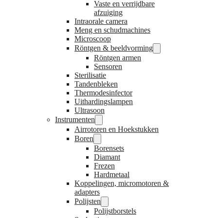
Vaste en verrijdbare
afzuiging
Intraorale camera
Meng en schudmachines
Microscoop
Röntgen & beeldvorming
Röntgen armen
Sensoren
Sterilisatie
Tandenbleken
Thermodesinfector
Uithardingslampen
Ultrasoon
Instrumenten
Airrotoren en Hoekstukken
Boren
Borensets
Diamant
Frezen
Hardmetaal
Koppelingen, micromotoren &
adapters
Polijsten
Polijstborstels