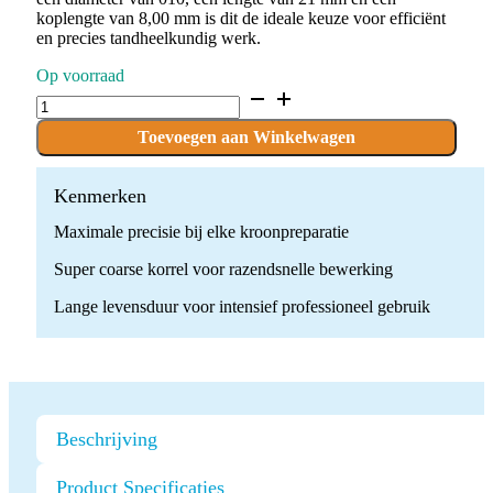
koplengte van 8,00 mm is dit de ideale keuze voor efficiënt
en precies tandheelkundig werk.
Op voorraad
D.862.010.SG.FG
x
10
Toevoegen aan Winkelwagen
Boren
quantity
Kenmerken
Maximale precisie bij elke kroonpreparatie
Super coarse korrel voor razendsnelle bewerking
Lange levensduur voor intensief professioneel gebruik
Beschrijving
Product Specificaties