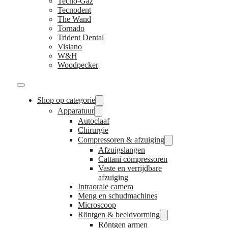
Tecno-Gaz
Tecnodent
The Wand
Tornado
Trident Dental
Visiano
W&H
Woodpecker
Shop op categorie
Apparatuur
Autoclaaf
Chirurgie
Compressoren & afzuiging
Afzuigslangen
Cattani compressoren
Vaste en verrijdbare
afzuiging
Intraorale camera
Meng en schudmachines
Microscoop
Röntgen & beeldvorming
Röntgen armen