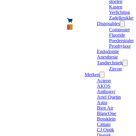
stoelen
Kasten
Verlichting
Zadelkrukken
Disposables
0
Composiet
Fluoride
Poederstraler
Prophylaxe
Endodontie
Anesthesie
Tandtechniek
Zircon
Merken
Acteon
AKOS
Anthogyr
Ariel Quetin
Astra
Bien Air
BlancOne
Bossklein
Cattani
CJ Optik
Degrek