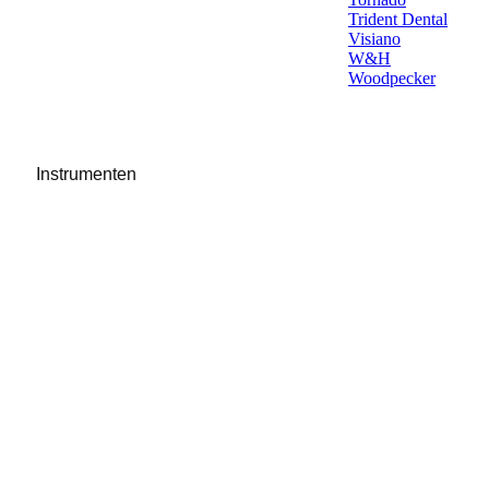
Trident Dental
Visiano
W&H
Woodpecker
Instrumenten