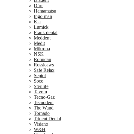
Diadent
Dürr
Hamamatsu
Ingo-man
Kia
Lumick
Frank dental
Meddent
Medit
Mikrona
NSK
Romidan
Rossicaws
Safe Relax
Septol
Soco
Sterilife
Tavom
Tecno-Gaz
Tecnodent
The Wand
Tornado
Trident Dental
Visiano
W&H