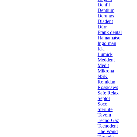
Denfil
Dentium
Derungs
Diadent
Dürr
Frank dental
Hamamatsu
Ingo-man
Kia
Lumick
Meddent
Medit
Mikrona
NSK
Romidan
Rossicaws
Safe Relax
Septol
Soco
Sterilife
Tavom
Tecno-Gaz
Tecnodent
The Wand
Tornado