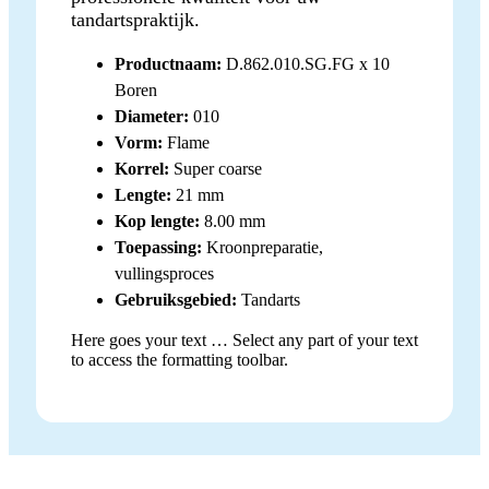
tandartspraktijk.
Productnaam:
D.862.010.SG.FG x 10
Boren
Diameter:
010
Vorm:
Flame
Korrel:
Super coarse
Lengte:
21 mm
Kop lengte:
8.00 mm
Toepassing:
Kroonpreparatie,
vullingsproces
Gebruiksgebied:
Tandarts
Here goes your text … Select any part of your text
to access the formatting toolbar.