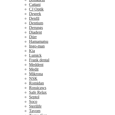
Cattani
CJ Optik
Degrek
Denfil
Dentium
Derungs
Diadent
Dürr
Hamamatsu
Ingo-man
Kia
Lumick
Frank dental
Meddent
Medit
Mikrona
NSK
Romidan
Rossicaws
Safe Relax
Septol
Soco
Sterilife
Tavom