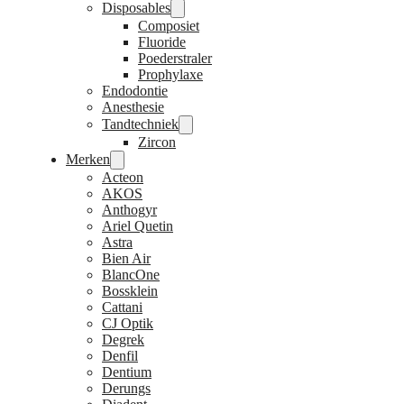
Disposables
Composiet
Fluoride
Poederstraler
Prophylaxe
Endodontie
Anesthesie
Tandtechniek
Zircon
Merken
Acteon
AKOS
Anthogyr
Ariel Quetin
Astra
Bien Air
BlancOne
Bossklein
Cattani
CJ Optik
Degrek
Denfil
Dentium
Derungs