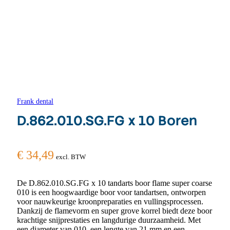
Frank dental
D.862.010.SG.FG x 10 Boren
€
34,49
excl. BTW
De D.862.010.SG.FG x 10 tandarts boor flame super coarse
010 is een hoogwaardige boor voor tandartsen, ontworpen
voor nauwkeurige kroonpreparaties en vullingsprocessen.
Dankzij de flamevorm en super grove korrel biedt deze boor
krachtige snijprestaties en langdurige duurzaamheid. Met
een diameter van 010, een lengte van 21 mm en een