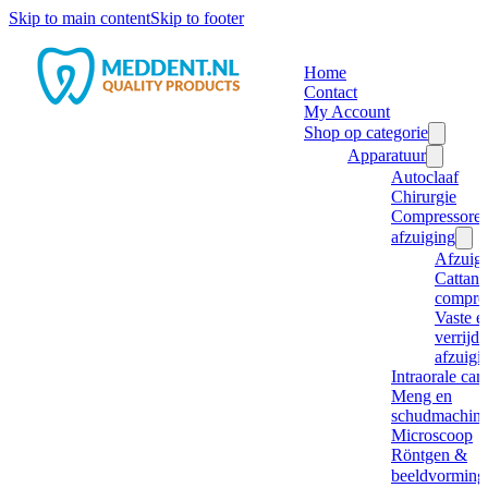
Skip to main content
Skip to footer
Home
Contact
My Account
Shop op categorie
Apparatuur
Autoclaaf
Chirurgie
Compressore
afzuiging
Afzuig
Cattani
compre
Vaste e
verrijd
afzuigi
Intraorale ca
Meng en
schudmachine
Microscoop
Röntgen &
beeldvorming