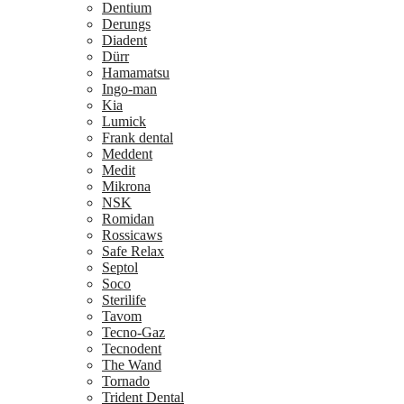
Dentium
Derungs
Diadent
Dürr
Hamamatsu
Ingo-man
Kia
Lumick
Frank dental
Meddent
Medit
Mikrona
NSK
Romidan
Rossicaws
Safe Relax
Septol
Soco
Sterilife
Tavom
Tecno-Gaz
Tecnodent
The Wand
Tornado
Trident Dental