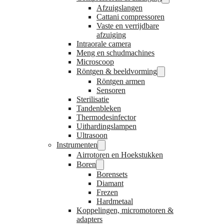
Afzuigslangen
Cattani compressoren
Vaste en verrijdbare
afzuiging
Intraorale camera
Meng en schudmachines
Microscoop
Röntgen & beeldvorming
Röntgen armen
Sensoren
Sterilisatie
Tandenbleken
Thermodesinfector
Uithardingslampen
Ultrasoon
Instrumenten
Airrotoren en Hoekstukken
Boren
Borensets
Diamant
Frezen
Hardmetaal
Koppelingen, micromotoren &
adapters