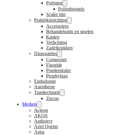
Polijsten
Polijstborstels
Scaler tips
Praktijkinrichting
Accessoires
Behandelunits en stoelen
Kasten
Verlichting
Zadelkrukken
Disposables
Composiet
Fluoride
Poederstraler
Prophylaxe
Endodontie
Anesthesie
Tandtechniek
Zircon
Merken
Acteon
AKOS
Anthogyr
Ariel Quetin
Astra