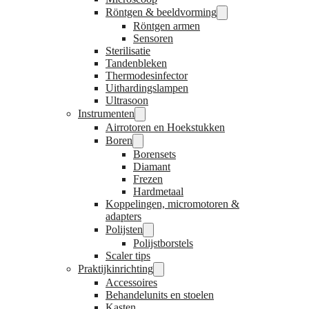
Röntgen & beeldvorming
Röntgen armen
Sensoren
Sterilisatie
Tandenbleken
Thermodesinfector
Uithardingslampen
Ultrasoon
Instrumenten
Airrotoren en Hoekstukken
Boren
Borensets
Diamant
Frezen
Hardmetaal
Koppelingen, micromotoren &
adapters
Polijsten
Polijstborstels
Scaler tips
Praktijkinrichting
Accessoires
Behandelunits en stoelen
Kasten