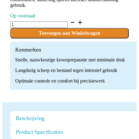
gebruik.
Op voorraad
D.860.012.G.FG
x
10
Toevoegen aan Winkelwagen
Boren
quantity
Kenmerken
Snelle, nauwkeurige kroonpreparatie met minimale druk
Langdurig scherp en bestand tegen intensief gebruik
Optimale controle en comfort bij precisiewerk
Beschrijving
Product Specificaties