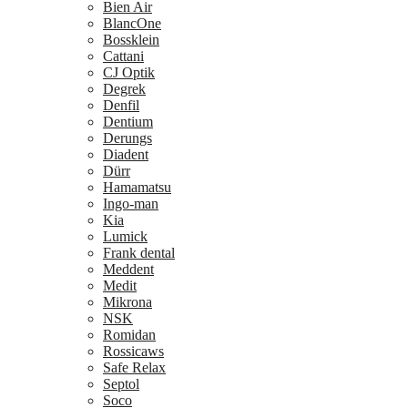
Bien Air
BlancOne
Bossklein
Cattani
CJ Optik
Degrek
Denfil
Dentium
Derungs
Diadent
Dürr
Hamamatsu
Ingo-man
Kia
Lumick
Frank dental
Meddent
Medit
Mikrona
NSK
Romidan
Rossicaws
Safe Relax
Septol
Soco