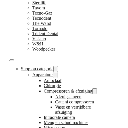
Sterilife
Tavom
Tecno-Gaz
Tecnodent
The Wand
Tornado
Trident Dental
Visiano
W&H
Woodpecker
Shop op categorie
Apparatuur
Autoclaaf
Chirurgie
Compressoren & afzuiging
Afzuigslangen
Cattani compressoren
Vaste en verrijdbare
afzuiging
Intraorale camera
Meng en schudmachines
Microscoop