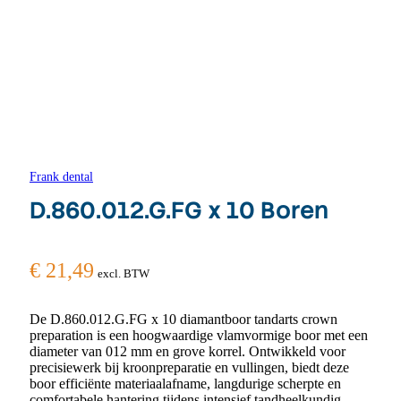
Frank dental
D.860.012.G.FG x 10 Boren
€
21,49
excl. BTW
De D.860.012.G.FG x 10 diamantboor tandarts crown
preparation is een hoogwaardige vlamvormige boor met een
diameter van 012 mm en grove korrel. Ontwikkeld voor
precisiewerk bij kroonpreparatie en vullingen, biedt deze
boor efficiënte materiaalafname, langdurige scherpte en
comfortabele hantering tijdens intensief tandheelkundig