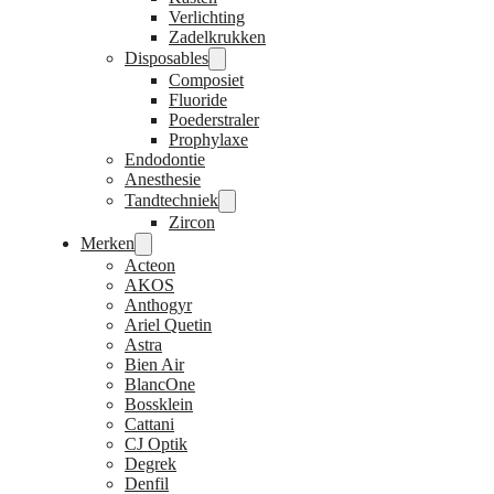
Verlichting
Zadelkrukken
Disposables
Composiet
Fluoride
Poederstraler
Prophylaxe
Endodontie
Anesthesie
Tandtechniek
Zircon
Merken
Acteon
AKOS
Anthogyr
Ariel Quetin
Astra
Bien Air
BlancOne
Bossklein
Cattani
CJ Optik
Degrek
Denfil