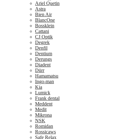
Ariel Quetin
Astra
Bien Air
BlancOne
Bossklein
Cattani
CJ Optik
Degrek
Denfil
Dentium
Derungs
Diadent
Dürr
Hamamatsu
Ingo-man
Kia
Lumick
Frank dental
Meddent
Medit
Mikrona
NSK
Romidan
Rossicaws
Safe Relax