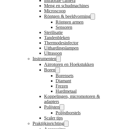
Intraorale camera
Meng en schudmachines
Microscoop
Röntgen & beeldvorming
Röntgen armen
Sensoren
Sterilisatie
Tandenbleken
Thermodesinfector
Uithardingslampen
Ultrasoon
Instrumenten
Airrotoren en Hoekstukken
Boren
Borensets
Diamant
Frezen
Hardmetaal
Koppelingen, micromotoren &
adapters
Polijsten
Polijstborstels
Scaler tips
Praktijkinrichting