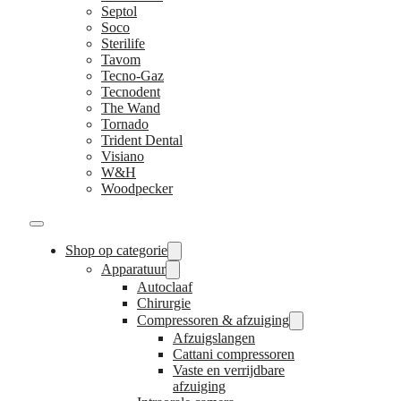
Septol
Soco
Sterilife
Tavom
Tecno-Gaz
Tecnodent
The Wand
Tornado
Trident Dental
Visiano
W&H
Woodpecker
Shop op categorie
Apparatuur
Autoclaaf
Chirurgie
Compressoren & afzuiging
Afzuigslangen
Cattani compressoren
Vaste en verrijdbare
afzuiging