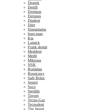
Degrek
Denfil
Dentium
Derungs
Diadent
Dürr
Hamamatsu
Ingo-man
Kia
Lumick
Frank dental
Meddent
Medit
Mikrona
NSK
Romidan
Rossicaws
Safe Relax
Septol
Soco
Sterilife
Tavom
Tecno-Gaz
Tecnodent
The Wand