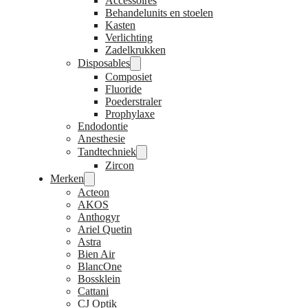
Accessoires
Behandelunits en stoelen
Kasten
Verlichting
Zadelkrukken
Disposables
Composiet
Fluoride
Poederstraler
Prophylaxe
Endodontie
Anesthesie
Tandtechniek
Zircon
Merken
Acteon
AKOS
Anthogyr
Ariel Quetin
Astra
Bien Air
BlancOne
Bossklein
Cattani
CJ Optik