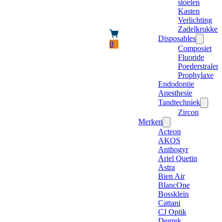
stoelen
Kasten
Verlichting
Zadelkrukken
Disposables
0
Composiet
Fluoride
Poederstraler
Prophylaxe
Endodontie
Anesthesie
Tandtechniek
Zircon
Merken
Acteon
AKOS
Anthogyr
Ariel Quetin
Astra
Bien Air
BlancOne
Bossklein
Cattani
CJ Optik
Degrek