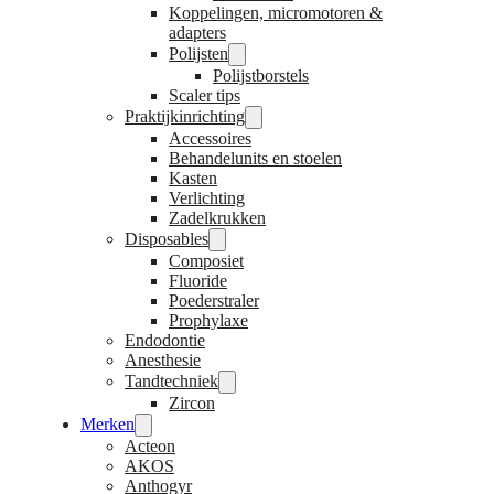
Koppelingen, micromotoren &
adapters
Polijsten
Polijstborstels
Scaler tips
Praktijkinrichting
Accessoires
Behandelunits en stoelen
Kasten
Verlichting
Zadelkrukken
Disposables
Composiet
Fluoride
Poederstraler
Prophylaxe
Endodontie
Anesthesie
Tandtechniek
Zircon
Merken
Acteon
AKOS
Anthogyr