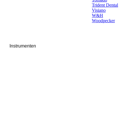
Trident Dental
Visiano
W&H
Woodpecker
Instrumenten