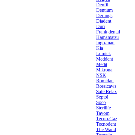
Denfil
Dentium
Derungs
Diadent
Dürr
Frank dental
Hamamatsu
Ingo-man
Kia
Lumick
Meddent
Medit
Mikrona
NSK
Romidan
Rossicaws
Safe Relax
Septol
Soco
Sterilife
Tavom
Tecno-Gaz
Tecnodent
The Wand
Tornado