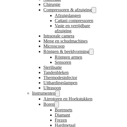
Chirurgie
Compressoren & afzuiging
Afzuigslangen
Cattani compressoren
Vaste en verrijdbare
afzuiging
Intraorale camera
Meng en schudmachines
Microscoop
Röntgen & beeldvorming
Röntgen armen
Sensoren
Sterilisatie
Tandenbleken
Thermodesinfector
Uithardingslampen
Ultrasoon
Instrumenten
Airrotoren en Hoekstukken
Boren
Borensets
Diamant
Frezen
Hardmetaal