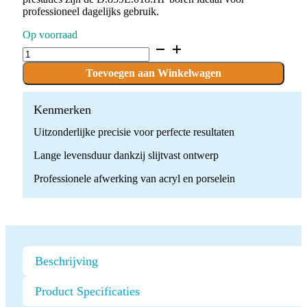
professioneel dagelijks gebruik.
Op voorraad
D.859L.018.HP
x
10
Toevoegen aan Winkelwagen
Boren
quantity
Kenmerken
Uitzonderlijke precisie voor perfecte resultaten
Lange levensduur dankzij slijtvast ontwerp
Professionele afwerking van acryl en porselein
Beschrijving
Product Specificaties