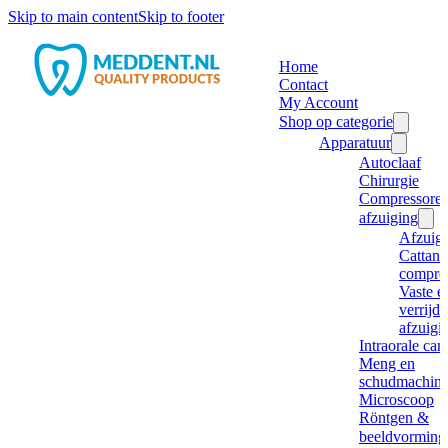
Skip to main content
Skip to footer
Home
Contact
My Account
Shop op categorie
Apparatuur
Autoclaaf
Chirurgie
Compressore
afzuiging
Afzuig
Cattani
compre
Vaste e
verrijd
afzuigi
Intraorale ca
Meng en
schudmachine
Microscoop
Röntgen &
beeldvorming