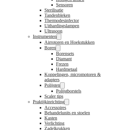
Sensoren
Sterilisatie
Tandenbleken
Thermodesinfector
Uithardingslampen
Ultrasoon
Instrumenten
Airrotoren en Hoekstukken
Boren
Borensets
Diamant
Frezen
Hardmetaal
Koppelingen, micromotoren &
adapters
Polijsten
Polijstborstels
Scaler tips
Praktijkinrichting
Accessoires
Behandelunits en stoelen
Kasten
Verlichting
Zadelkrukken