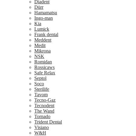
Diadent
Dürr
Hamamatsu
Ingo-man
Kia
Lumick
Frank dental
Meddent
Medit
Mikrona
NSK
Romidan
Rossicaws
Safe Relax
Septol
Soco
Sterilife
Tavom
Tecno-Gaz
Tecnodent
The Wand
Tornado
Trident Dental
Visiano
W&H