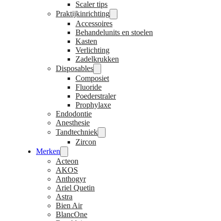
Scaler tips
Praktijkinrichting
Accessoires
Behandelunits en stoelen
Kasten
Verlichting
Zadelkrukken
Disposables
Composiet
Fluoride
Poederstraler
Prophylaxe
Endodontie
Anesthesie
Tandtechniek
Zircon
Merken
Acteon
AKOS
Anthogyr
Ariel Quetin
Astra
Bien Air
BlancOne