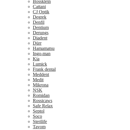
Bossklein
Cattani
CJ Optik
Degrek
Denfil
Dentium
Derungs
Diadent
Dürr
Hamamatsu
Ingo-man
Kia
Lumick
Frank dental
Meddent
Medit
Mikrona
NSK
Romidan
Rossicaws
Safe Relax
Septol
Soco
Sterilife
Tavom