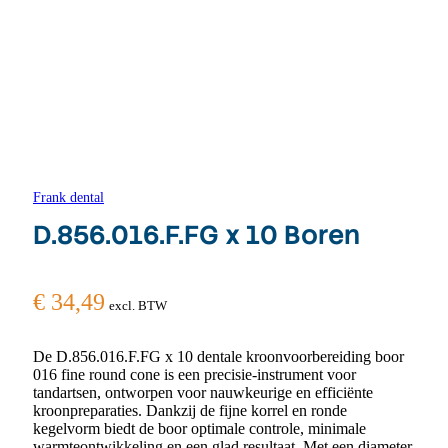
Frank dental
D.856.016.F.FG x 10 Boren
€
34,49
excl. BTW
De D.856.016.F.FG x 10 dentale kroonvoorbereiding boor
016 fine round cone is een precisie-instrument voor
tandartsen, ontworpen voor nauwkeurige en efficiënte
kroonpreparaties. Dankzij de fijne korrel en ronde
kegelvorm biedt de boor optimale controle, minimale
warmteontwikkeling en een glad resultaat. Met een diameter