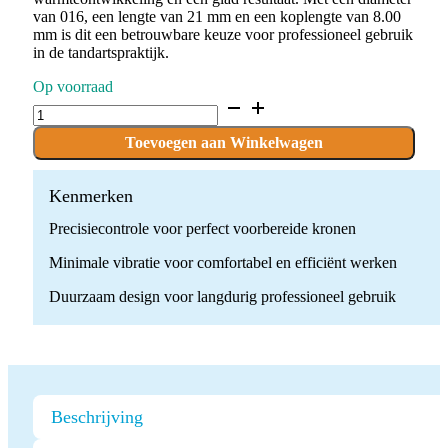
van 016, een lengte van 21 mm en een koplengte van 8.00
mm is dit een betrouwbare keuze voor professioneel gebruik
in de tandartspraktijk.
Op voorraad
D.856.016.F.FG
x
10
Toevoegen aan Winkelwagen
Boren
quantity
Kenmerken
Precisiecontrole voor perfect voorbereide kronen
Minimale vibratie voor comfortabel en efficiënt werken
Duurzaam design voor langdurig professioneel gebruik
Beschrijving