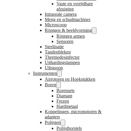
Vaste en verrijdbare
afzuiging
Intraorale camera
Meng en schudmachines
Microscoop
Röntgen & beeldvorming
Röntgen armen
Sensoren
Sterilisatie
Tandenbleken
Thermodesinfector
Uithardingslampen
Ultrasoon
Instrumenten
Airrotoren en Hoekstukken
Boren
Borensets
Diamant
Frezen
Hardmetaal
Koppelingen, micromotoren &
adapters
Polijsten
Polijstborstels