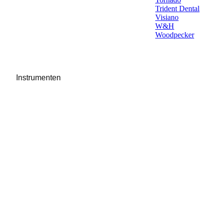
Trident Dental
Visiano
W&H
Woodpecker
Instrumenten