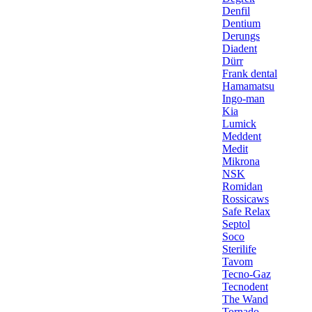
Denfil
Dentium
Derungs
Diadent
Dürr
Frank dental
Hamamatsu
Ingo-man
Kia
Lumick
Meddent
Medit
Mikrona
NSK
Romidan
Rossicaws
Safe Relax
Septol
Soco
Sterilife
Tavom
Tecno-Gaz
Tecnodent
The Wand
Tornado