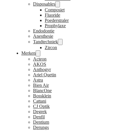
Disposables
Composiet
Fluoride
Poederstraler
Prophylaxe
Endodontie
Anesthesie
Tandtechniek
Zircon
Merken
Acteon
AKOS
Anthogyr
Ariel Quetin
Astra
Bien Air
BlancOne
Bossklein
Cattani
CJ Optik
Degrek
Denfil
Dentium
Derungs