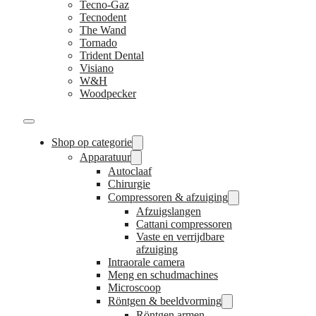
Tecno-Gaz
Tecnodent
The Wand
Tornado
Trident Dental
Visiano
W&H
Woodpecker
Shop op categorie
Apparatuur
Autoclaaf
Chirurgie
Compressoren & afzuiging
Afzuigslangen
Cattani compressoren
Vaste en verrijdbare
afzuiging
Intraorale camera
Meng en schudmachines
Microscoop
Röntgen & beeldvorming
Röntgen armen