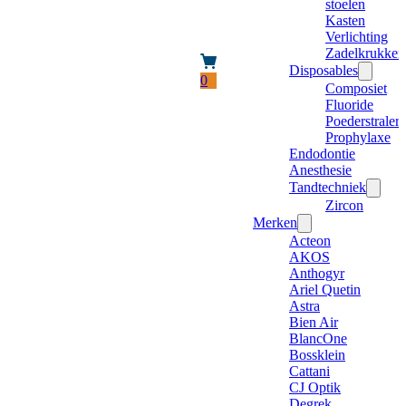
stoelen
Kasten
Verlichting
Zadelkrukken
Disposables
0
Composiet
Fluoride
Poederstraler
Prophylaxe
Endodontie
Anesthesie
Tandtechniek
Zircon
Merken
Acteon
AKOS
Anthogyr
Ariel Quetin
Astra
Bien Air
BlancOne
Bossklein
Cattani
CJ Optik
Degrek