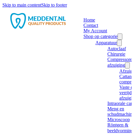
Skip to main content
Skip to footer
Home
Contact
My Account
Shop op categorie
Apparatuur
Autoclaaf
Chirurgie
Compressore
afzuiging
Afzuig
Cattani
compre
Vaste e
verrijd
afzuigi
Intraorale ca
Meng en
schudmachine
Microscoop
Röntgen &
beeldvorming