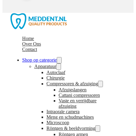
Home
Over Ons
Contact
Shop op categorie
Apparatuur
Autoclaaf
Chirurgie
Compressoren & afzuiging
Afzuigslangen
Cattani compressoren
Vaste en verrijdbare
afzuiging
Intraorale camera
Meng en schudmachines
Microscoop
Röntgen & beeldvorming
Röntgen armen