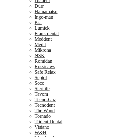
Diadent
Dürr
Hamamatsu
Ingo-man
Kia
Lumick
Frank dental
Meddent
Medit
Mikrona
NSK
Romidan
Rossicaws
Safe Relax
Septol
Soco
Sterilife
Tavom
Tecno-Gaz
Tecnodent
The Wand
Tornado
Trident Dental
Visiano
W&H