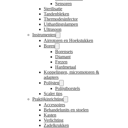
Sensoren
Sterilisatie
Tandenbleken
Thermodesinfector
Uithardingslampen
Ultrasoon
Instrumenten
Airrotoren en Hoekstukken
Boren
Borensets
Diamant
Frezen
Hardmetaal
Koppelingen, micromotoren &
adapters
Polijsten
Polijstborstels
Scaler tips
Praktijkinrichting
Accessoires
Behandelunits en stoelen
Kasten
Verlichting
Zadelkrukken