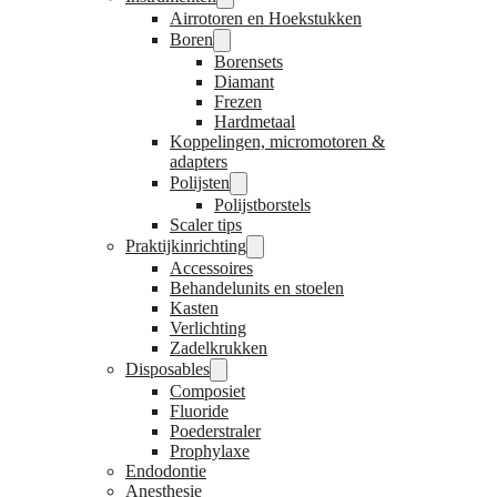
Airrotoren en Hoekstukken
Boren
Borensets
Diamant
Frezen
Hardmetaal
Koppelingen, micromotoren &
adapters
Polijsten
Polijstborstels
Scaler tips
Praktijkinrichting
Accessoires
Behandelunits en stoelen
Kasten
Verlichting
Zadelkrukken
Disposables
Composiet
Fluoride
Poederstraler
Prophylaxe
Endodontie
Anesthesie