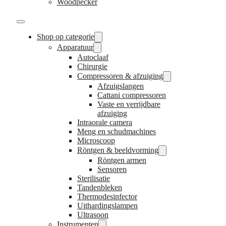
Woodpecker
Shop op categorie
Apparatuur
Autoclaaf
Chirurgie
Compressoren & afzuiging
Afzuigslangen
Cattani compressoren
Vaste en verrijdbare
afzuiging
Intraorale camera
Meng en schudmachines
Microscoop
Röntgen & beeldvorming
Röntgen armen
Sensoren
Sterilisatie
Tandenbleken
Thermodesinfector
Uithardingslampen
Ultrasoon
Instrumenten