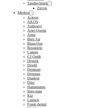
Tandtechniek
Zircon
Merken
Acteon
AKOS
Anthogyr
Ariel Quetin
Astra
Bien Air
BlancOne
Bossklein
Cattani
CJ Optik
Degrek
Denfil
Dentium
Derungs
Diadent
Dürr
Hamamatsu
Ingo-man
Kia
Lumick
Frank dental