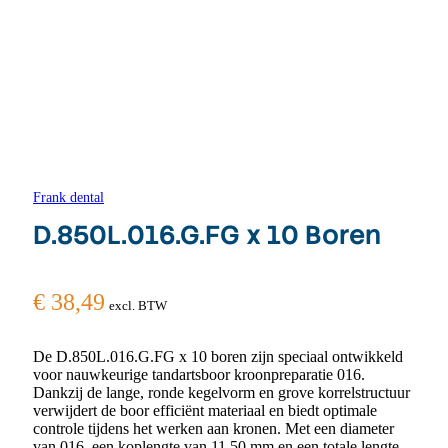
Frank dental
D.850L.016.G.FG x 10 Boren
€
38,49
excl. BTW
De D.850L.016.G.FG x 10 boren zijn speciaal ontwikkeld
voor nauwkeurige tandartsboor kroonpreparatie 016.
Dankzij de lange, ronde kegelvorm en grove korrelstructuur
verwijdert de boor efficiënt materiaal en biedt optimale
controle tijdens het werken aan kronen. Met een diameter
van 016, een koplengte van 11,50 mm en een totale lengte