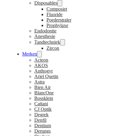
Disposables
Composiet
Fluoride
Poederstraler
Prophylaxe
Endodontie
Anesthesie
Tandtechniek
Zircon
Merken
Acteon
AKOS
Anthogyr
Ariel Quetin
Astra
Bien Air
BlancOne
Bossklein
Cattani
CJ Optik
Degrek
Denfil
Dentium
Derungs