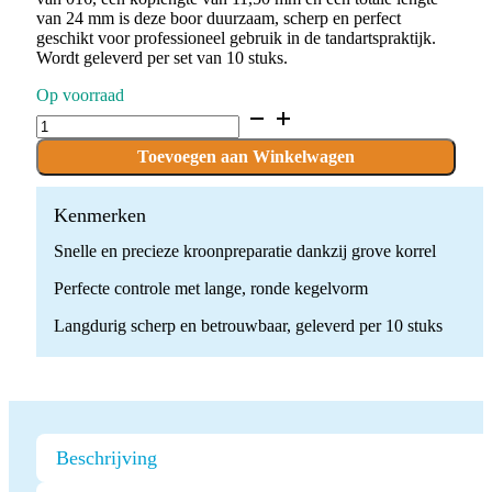
van 24 mm is deze boor duurzaam, scherp en perfect
geschikt voor professioneel gebruik in de tandartspraktijk.
Wordt geleverd per set van 10 stuks.
Op voorraad
D.850L.016.G.FG
x
10
Toevoegen aan Winkelwagen
Boren
quantity
Kenmerken
Snelle en precieze kroonpreparatie dankzij grove korrel
Perfecte controle met lange, ronde kegelvorm
Langdurig scherp en betrouwbaar, geleverd per 10 stuks
Beschrijving