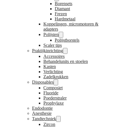
Borensets
Diamant
Frezen
Hardmetaal
Koppelingen, micromotoren &
adapters
Polijsten
Polijstborstels
Scaler tips
Praktijkinrichting
Accessoires
Behandelunits en stoelen
Kasten
Verlichting
Zadelkrukken
Disposables
Composiet
Fluoride
Poederstraler
Prophylaxe
Endodontie
Anesthesie
Tandtechniek
Zircon