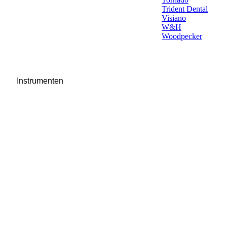
Trident Dental
Visiano
W&H
Woodpecker
Instrumenten