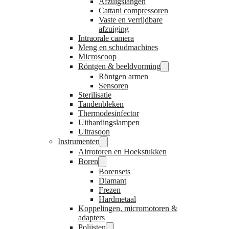
Afzuigslangen
Cattani compressoren
Vaste en verrijdbare
afzuiging
Intraorale camera
Meng en schudmachines
Microscoop
Röntgen & beeldvorming
Röntgen armen
Sensoren
Sterilisatie
Tandenbleken
Thermodesinfector
Uithardingslampen
Ultrasoon
Instrumenten
Airrotoren en Hoekstukken
Boren
Borensets
Diamant
Frezen
Hardmetaal
Koppelingen, micromotoren &
adapters
Polijsten