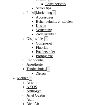
Polijstborstels
Scaler tips
Praktijkinrichting
Accessoires
Behandelunits en stoelen
Kasten
Verlichting
Zadelkrukken
Disposables
Composiet
Fluoride
Poederstraler
Prophylaxe
Endodontie
Anesthesie
Tandtechniek
Zircon
Merken
Acteon
AKOS
Anthogyr
Ariel Quetin
Astra
Bien Air