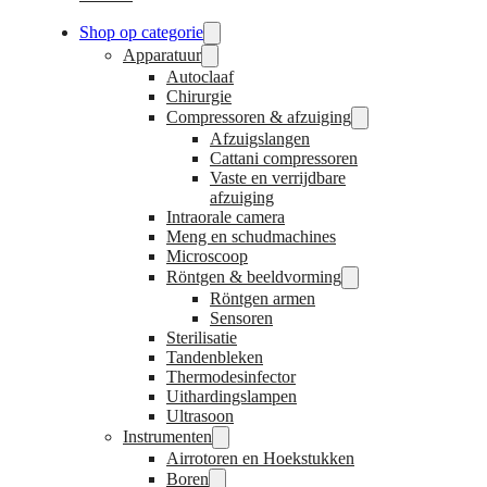
Shop op categorie
Apparatuur
Autoclaaf
Chirurgie
Compressoren & afzuiging
Afzuigslangen
Cattani compressoren
Vaste en verrijdbare
afzuiging
Intraorale camera
Meng en schudmachines
Microscoop
Röntgen & beeldvorming
Röntgen armen
Sensoren
Sterilisatie
Tandenbleken
Thermodesinfector
Uithardingslampen
Ultrasoon
Instrumenten
Airrotoren en Hoekstukken
Boren