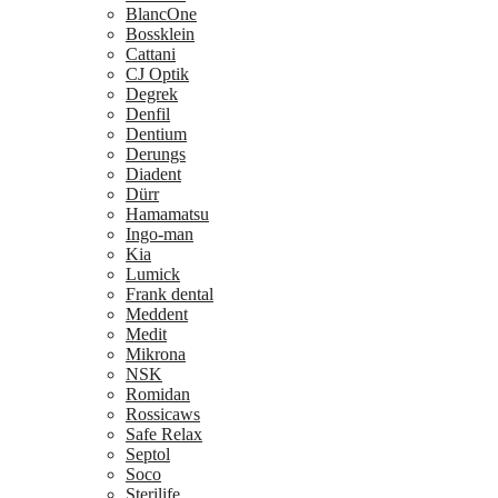
BlancOne
Bossklein
Cattani
CJ Optik
Degrek
Denfil
Dentium
Derungs
Diadent
Dürr
Hamamatsu
Ingo-man
Kia
Lumick
Frank dental
Meddent
Medit
Mikrona
NSK
Romidan
Rossicaws
Safe Relax
Septol
Soco
Sterilife