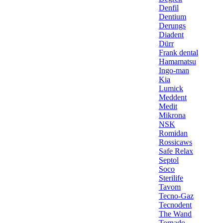
Denfil
Dentium
Derungs
Diadent
Dürr
Frank dental
Hamamatsu
Ingo-man
Kia
Lumick
Meddent
Medit
Mikrona
NSK
Romidan
Rossicaws
Safe Relax
Septol
Soco
Sterilife
Tavom
Tecno-Gaz
Tecnodent
The Wand
Tornado