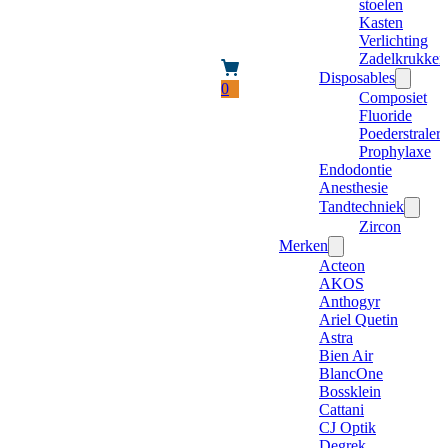
stoelen
Kasten
Verlichting
Zadelkrukken
Disposables
0
Composiet
Fluoride
Poederstraler
Prophylaxe
Endodontie
Anesthesie
Tandtechniek
Zircon
Merken
Acteon
AKOS
Anthogyr
Ariel Quetin
Astra
Bien Air
BlancOne
Bossklein
Cattani
CJ Optik
Degrek