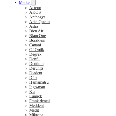
Merken
Acteon
AKOS
Anthogyr
Ariel Quetin
Astra
Bien Air
BlancOne
Bossklein
Cattani
CJ Optik
Degrek
Denfil
Dentium
Derungs
Diadent
Dürr
Hamamatsu
Ingo-man
Kia
Lumick
Frank dental
Meddent
Medit
Mikrona