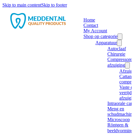
Skip to main content
Skip to footer
Home
Contact
My Account
Shop op categorie
Apparatuur
Autoclaaf
Chirurgie
Compressore
afzuiging
Afzuig
Cattani
compre
Vaste e
verrijd
afzuigi
Intraorale ca
Meng en
schudmachine
Microscoop
Röntgen &
beeldvorming