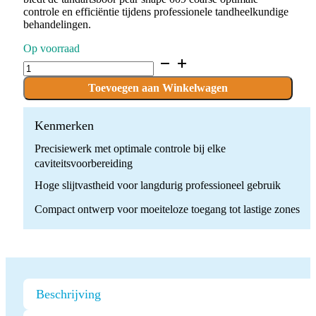
controle en efficiëntie tijdens professionele tandheelkundige
behandelingen.
Op voorraad
D.838.009.G.FG
x
10
Toevoegen aan Winkelwagen
Boren
quantity
Kenmerken
Precisiewerk met optimale controle bij elke
caviteitsvoorbereiding
Hoge slijtvastheid voor langdurig professioneel gebruik
Compact ontwerp voor moeiteloze toegang tot lastige zones
Beschrijving