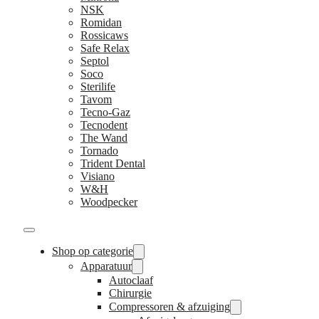
NSK
Romidan
Rossicaws
Safe Relax
Septol
Soco
Sterilife
Tavom
Tecno-Gaz
Tecnodent
The Wand
Tornado
Trident Dental
Visiano
W&H
Woodpecker
Shop op categorie
Apparatuur
Autoclaaf
Chirurgie
Compressoren & afzuiging