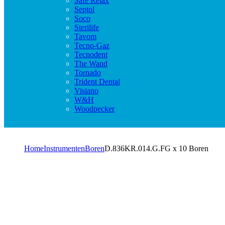
Safe Relax
Septol
Soco
Sterilife
Tavom
Tecno-Gaz
Tecnodent
The Wand
Tornado
Trident Dental
Visiano
W&H
Woodpecker
Home
Instrumenten
Boren
D.836KR.014.G.FG x 10 Boren