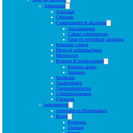
Apparatuur
Autoclaaf
Chirurgie
Compressoren & afzuiging
Afzuigslangen
Cattani compressoren
Vaste en verrijdbare afzuiging
Intraorale camera
Meng en schudmachines
Microscoop
Röntgen & beeldvorming
Röntgen armen
Sensoren
Sterilisatie
Tandenbleken
Thermodesinfector
Uithardingslampen
Ultrasoon
Instrumenten
Airrotoren en Hoekstukken
Boren
Borensets
Diamant
Frezen