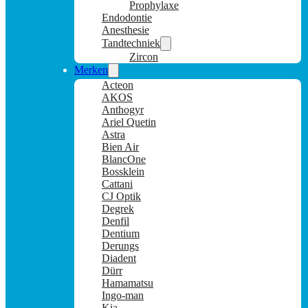
Prophylaxe
Endodontie
Anesthesie
Tandtechniek
Zircon
Merken
Acteon
AKOS
Anthogyr
Ariel Quetin
Astra
Bien Air
BlancOne
Bossklein
Cattani
CJ Optik
Degrek
Denfil
Dentium
Derungs
Diadent
Dürr
Hamamatsu
Ingo-man
Kia