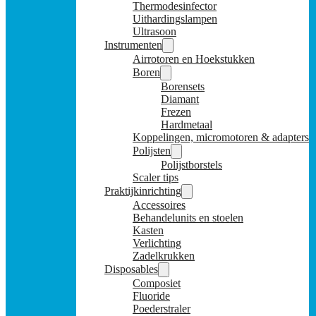
Thermodesinfector
Uithardingslampen
Ultrasoon
Instrumenten
Airrotoren en Hoekstukken
Boren
Borensets
Diamant
Frezen
Hardmetaal
Koppelingen, micromotoren & adapters
Polijsten
Polijstborstels
Scaler tips
Praktijkinrichting
Accessoires
Behandelunits en stoelen
Kasten
Verlichting
Zadelkrukken
Disposables
Composiet
Fluoride
Poederstraler