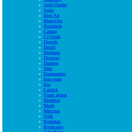
Ariel Quetin
Astra
Bien Air
BlancOne
Bossklein
Cattani
CJ Optik
Degrek
Denfil
Dentium
Derungs
Diadent
Dürr
Hamamatsu
Ingo-man
Kia
Lumick
Frank dental
Meddent
Medit
Mikrona
NSK
Romidan
Rossicaws