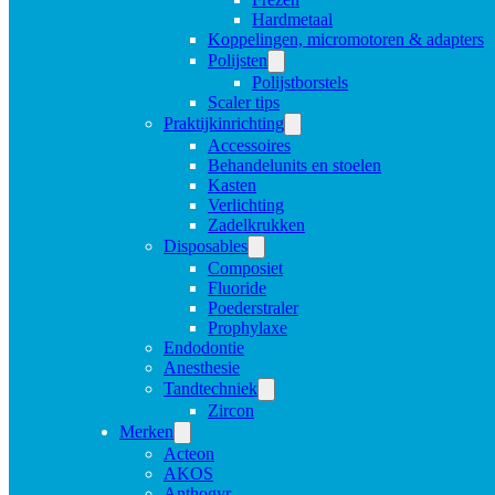
Hardmetaal
Koppelingen, micromotoren & adapters
Polijsten
Polijstborstels
Scaler tips
Praktijkinrichting
Accessoires
Behandelunits en stoelen
Kasten
Verlichting
Zadelkrukken
Disposables
Composiet
Fluoride
Poederstraler
Prophylaxe
Endodontie
Anesthesie
Tandtechniek
Zircon
Merken
Acteon
AKOS
Anthogyr