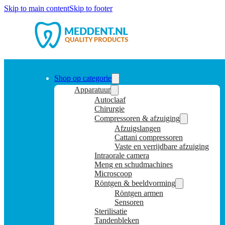
Skip to main content
Skip to footer
Shop op categorie
Apparatuur
Autoclaaf
Chirurgie
Compressoren & afzuiging
Afzuigslangen
Cattani compressoren
Vaste en verrijdbare afzuiging
Intraorale camera
Meng en schudmachines
Microscoop
Röntgen & beeldvorming
Röntgen armen
Sensoren
Sterilisatie
Tandenbleken