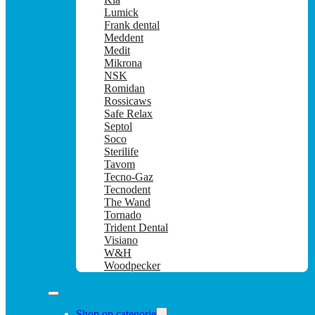
Lumick
Frank dental
Meddent
Medit
Mikrona
NSK
Romidan
Rossicaws
Safe Relax
Septol
Soco
Sterilife
Tavom
Tecno-Gaz
Tecnodent
The Wand
Tornado
Trident Dental
Visiano
W&H
Woodpecker
Shop op categorie