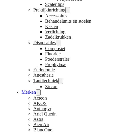
Scaler tips
Praktijkinrichting
Accessoires
Behandelunits en stoelen
Kasten
Verlichting
Zadelkrukken
Disposables
Composiet
Fluoride
Poederstraler
Prophylaxe
Endodontie
Anesthesie
Tandtechniek
Zircon
Merken
Acteon
AKOS
Anthogyr
Ariel Quetin
Astra
Bien Air
BlancOne