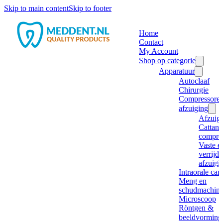
Skip to main content
Skip to footer
Home
Contact
My Account
Shop op categorie
Apparatuur
Autoclaaf
Chirurgie
Compressore
afzuiging
Afzuig
Cattani
compre
Vaste e
verrijd
afzuigi
Intraorale ca
Meng en
schudmachine
Microscoop
Röntgen &
beeldvorming