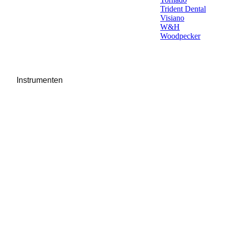
Trident Dental
Visiano
W&H
Woodpecker
Instrumenten