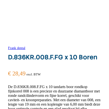
Frank dental
D.836KR.008.F.FG x 10 Boren
€
28,49
excl. BTW
De D.836KR.008.F.FG x 10 tandarts boor rondkop
fijnkorrel 008 is een precieze en duurzame diamantboor met
ronde randcilindervorm en fijne korrel, geschikt voor
caviteit- en kroonpreparaties. Met een diameter van 008, een
lengte van 19 mm en een koplengte van 6,00 mm biedt deze
boor optimale controle en een glad resultaat bij elke