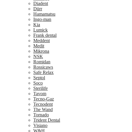
Diadent
Dürr
Hamamatsu
Ingo-man
Kia
Lumick
Frank dental
Meddent
Medit
Mikrona
NSK
Romidan
Rossicaws
Safe Relax
Septol
Soco
Sterilife
Tavom
Tecno-Gaz
Tecnodent
The Wand
Tornado
Trident Dental
Visiano
W&H