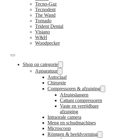
Tecno-Gaz
Tecnodent
The Wand
Tornado
Trident Dental
Visiano
W&H
Woodpecker
Shop op categorie
Apparatuur
Autoclaaf
Chirurgie
Compressoren & afzuiging
Afzuigslangen
Cattani compressoren
Vaste en verrijdbare
afzuiging
Intraorale camera
Meng en schudmachines
Microscoop
Röntgen & beeldvorming