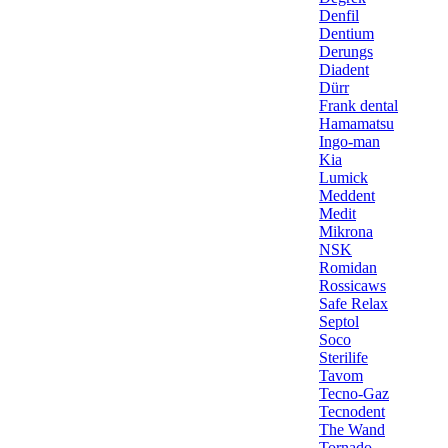
Denfil
Dentium
Derungs
Diadent
Dürr
Frank dental
Hamamatsu
Ingo-man
Kia
Lumick
Meddent
Medit
Mikrona
NSK
Romidan
Rossicaws
Safe Relax
Septol
Soco
Sterilife
Tavom
Tecno-Gaz
Tecnodent
The Wand
Tornado