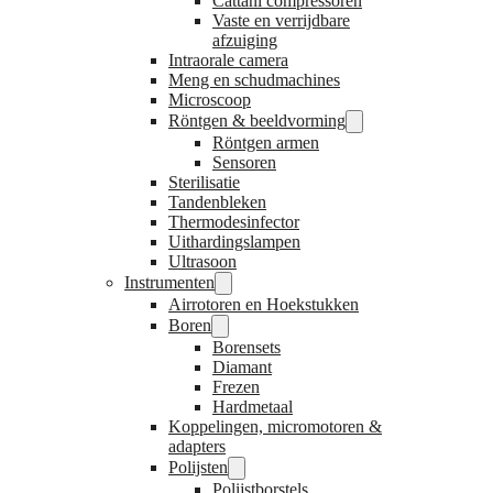
Cattani compressoren
Vaste en verrijdbare
afzuiging
Intraorale camera
Meng en schudmachines
Microscoop
Röntgen & beeldvorming
Röntgen armen
Sensoren
Sterilisatie
Tandenbleken
Thermodesinfector
Uithardingslampen
Ultrasoon
Instrumenten
Airrotoren en Hoekstukken
Boren
Borensets
Diamant
Frezen
Hardmetaal
Koppelingen, micromotoren &
adapters
Polijsten
Polijstborstels