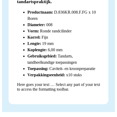
tandartspraktijk.
Productnaam:
D.836KR.008.F.FG x 10
Boren
Diameter:
008
Vorm:
Ronde randcilinder
Korrel:
Fijn
Lengte:
19 mm
Koplengte:
6,00 mm
Gebruiksgebied:
Tandarts,
tandheelkundige toepassingen
Toepassing:
Caviteit- en kroonpreparatie
Verpakkingseenheid:
x10 stuks
Here goes your text … Select any part of your text
to access the formatting toolbar.