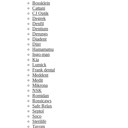
Bossklein
Cattani
CJ Optik
Degrek
Denfil
Dentium
Derungs
Diadent
Dürr
Hamamatsu
Ingo-man
Kia
Lumick
Frank dental
Meddent
Medit
Mikrona
NSK
Romidan
Rossicaws
Safe Relax
Septol
Soco
Sterilife
Tavom