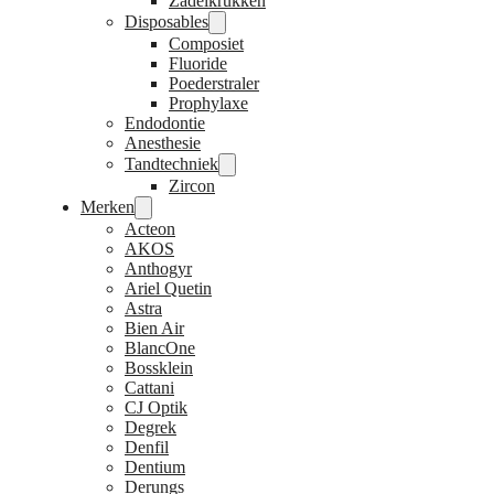
Zadelkrukken
Disposables
Composiet
Fluoride
Poederstraler
Prophylaxe
Endodontie
Anesthesie
Tandtechniek
Zircon
Merken
Acteon
AKOS
Anthogyr
Ariel Quetin
Astra
Bien Air
BlancOne
Bossklein
Cattani
CJ Optik
Degrek
Denfil
Dentium
Derungs