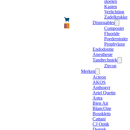
stoelen
Kasten
Verlichting
Zadelkrukken
Disposables
0
Composiet
Fluoride
Poederstraler
Prophylaxe
Endodontie
Anesthesie
Tandtechniek
Zircon
Merken
Acteon
AKOS
Anthogyr
Ariel Quetin
Astra
Bien Air
BlancOne
Bossklein
Cattani
CJ Optik
Degrek