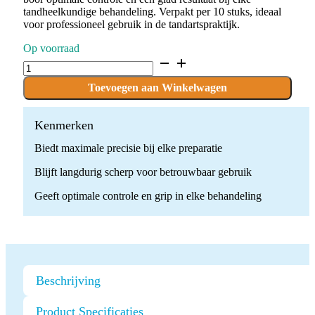
tandheelkundige behandeling. Verpakt per 10 stuks, ideaal
voor professioneel gebruik in de tandartspraktijk.
Op voorraad
D.836KR.008.F.FG
x
10
Toevoegen aan Winkelwagen
Boren
quantity
Kenmerken
Biedt maximale precisie bij elke preparatie
Blijft langdurig scherp voor betrouwbaar gebruik
Geeft optimale controle en grip in elke behandeling
Beschrijving
Product Specificaties