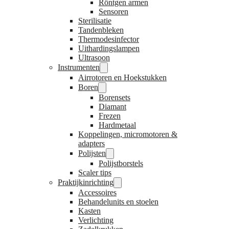
Röntgen armen
Sensoren
Sterilisatie
Tandenbleken
Thermodesinfector
Uithardingslampen
Ultrasoon
Instrumenten
Airrotoren en Hoekstukken
Boren
Borensets
Diamant
Frezen
Hardmetaal
Koppelingen, micromotoren &
adapters
Polijsten
Polijstborstels
Scaler tips
Praktijkinrichting
Accessoires
Behandelunits en stoelen
Kasten
Verlichting